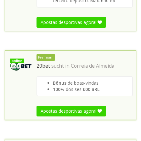
terceiro depósito. Max. 650 R$
Apostas desportivas agora!
Premium
online
20bet
sucht in
Correia de Almeida
Bônus
de boas-vindas
100%
dos ses
600 BRL
Apostas desportivas agora!