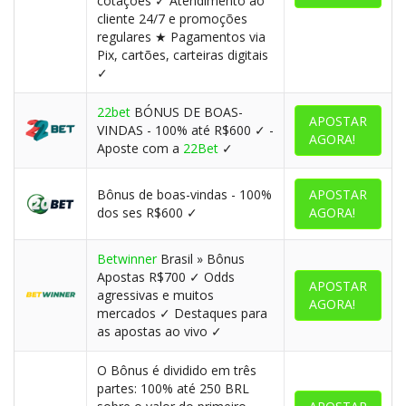
cotações ✓ Atendimento ao
cliente 24/7 e promoções
regulares ★ Pagamentos via
Pix, cartões, carteiras digitais
✓
22bet
BÓNUS DE BOAS-
APOSTAR
VINDAS - 100% até R$600 ✓ -
AGORA!
Aposte com a
22Bet
✓
Bônus de boas-vindas - 100%
APOSTAR
dos ses R$600 ✓
AGORA!
Betwinner
Brasil » Bônus
Apostas R$700 ✓ Odds
APOSTAR
agressivas e muitos
AGORA!
mercados ✓ Destaques para
as apostas ao vivo ✓
O Bônus é dividido em três
partes: 100% até 250 BRL