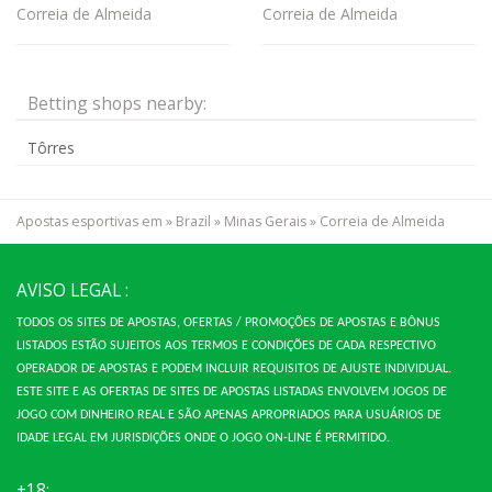
Correia de Almeida
Correia de Almeida
Betting shops nearby:
Tôrres
Apostas esportivas em
»
Brazil
»
Minas Gerais
»
Correia de Almeida
AVISO LEGAL :
TODOS OS SITES DE APOSTAS, OFERTAS / PROMOÇÕES DE APOSTAS E BÔNUS
LISTADOS ESTÃO SUJEITOS AOS TERMOS E CONDIÇÕES DE CADA RESPECTIVO
OPERADOR DE APOSTAS E PODEM INCLUIR REQUISITOS DE AJUSTE INDIVIDUAL.
ESTE SITE E AS OFERTAS DE SITES DE APOSTAS LISTADAS ENVOLVEM JOGOS DE
JOGO COM DINHEIRO REAL E SÃO APENAS APROPRIADOS PARA USUÁRIOS DE
IDADE LEGAL EM JURISDIÇÕES ONDE O JOGO ON-LINE É PERMITIDO.
+18: