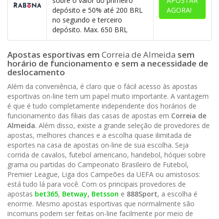
sobre o valor do primeiro
APOSTAR
depósito e 50% até 200 BRL
AGORA!
no segundo e terceiro
depósito. Max. 650 BRL
Apostas esportivas em
Correia de Almeida
sem
horário de funcionamento e sem a necessidade de
deslocamento
Além da conveniência, é claro que o fácil acesso às apostas
esportivas on-line tem um papel muito importante. A vantagem
é que é tudo completamente independente dos horários de
funcionamento das filiais das casas de apostas em
Correia de
Almeida
. Além disso, existe a grande seleção de provedores de
apostas, melhores chances e a escolha quase ilimitada de
esportes na casa de apostas on-line de sua escolha. Seja
corrida de cavalos, futebol americano, handebol, hóquei sobre
grama ou partidas do Campeonato Brasileiro de Futebol,
Premier League, Liga dos Campeões da UEFA ou amistosos:
está tudo lá para você. Com os principais provedores de
apostas
bet365
,
Betway
,
Betsson
e
888Sport
, a escolha é
enorme. Mesmo apostas esportivas que normalmente são
incomuns podem ser feitas on-line facilmente por meio de