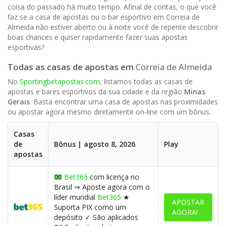
coisa do passado há muito tempo. Afinal de contas, o que você
faz se a casa de apostas ou o bar esportivo em Correia de
Almeida não estiver aberto ou à noite você de repente descobrir
boas chances e quiser rapidamente fazer suas apostas
esportivas?
Todas as casas de apostas em
Correia de Almeida
No
Sportingbetapostas.com
, listamos todas as casas de
apostas e bares esportivos da sua cidade e da região
Minas
Gerais
. Basta encontrar uma casa de apostas nas proximidades
ou apostar agora mesmo diretamente on-line com um bônus.
Casas
de
Bônus | agosto 8, 2026
Play
apostas
Bet365
com licença no
Brasil ⇒ Aposte agora com o
líder mundial
Bet365
★
APOSTAR
Suporta PIX como um
AGORA!
depósito ✓ São aplicados