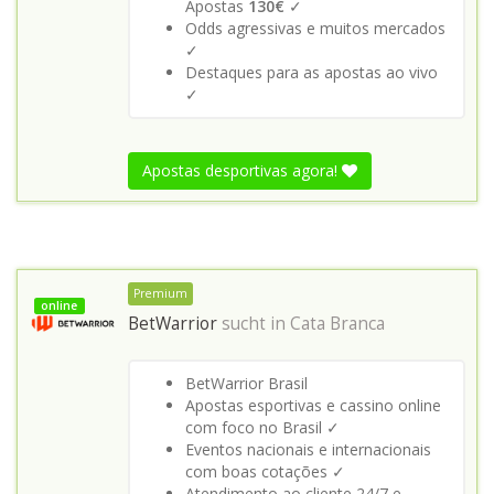
Apostas
130€
✓
Odds agressivas e muitos mercados
✓
Destaques para as apostas ao vivo
✓
Apostas desportivas agora!
Premium
online
BetWarrior
sucht in
Cata Branca
BetWarrior Brasil
Apostas esportivas e cassino online
com foco no Brasil ✓
Eventos nacionais e internacionais
com boas cotações ✓
Atendimento ao cliente 24/7 e