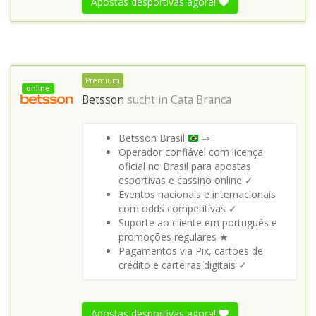
Apostas desportivas agora!
Premium
online
Betsson
sucht in
Cata Branca
Betsson Brasil
⇒
Operador confiável com licença
oficial no Brasil para apostas
esportivas e cassino online ✓
Eventos nacionais e internacionais
com odds competitivas ✓
Suporte ao cliente em português e
promoções regulares ★
Pagamentos via Pix, cartões de
crédito e carteiras digitais ✓
Apostas desportivas agora!