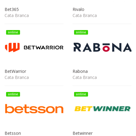
Bet365
Rivalo
Cata Branca
Cata Branca
online
online
BetWarrior
Rabona
Cata Branca
Cata Branca
online
online
Betsson
Betwinner