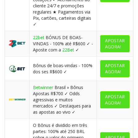
cliente 24/7 e promoções
regulares ★ Pagamentos via
Pix, cartões, carteiras digitais
✓
22bet
BÓNUS DE BOAS-
APOSTAR
VINDAS - 100% até R$600 ✓ -
AGORA!
Aposte com a
22Bet
✓
Bônus de boas-vindas - 100%
APOSTAR
dos ses R$600 ✓
AGORA!
Betwinner
Brasil » Bônus
Apostas R$700 ✓ Odds
APOSTAR
agressivas e muitos
AGORA!
mercados ✓ Destaques para
as apostas ao vivo ✓
O Bônus é dividido em três
partes: 100% até 250 BRL
sobre o valor do primeiro
APOSTAR