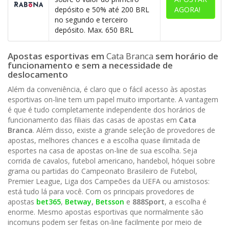
depósito e 50% até 200 BRL
AGORA!
no segundo e terceiro
depósito. Max. 650 BRL
Apostas esportivas em
Cata Branca
sem horário de
funcionamento e sem a necessidade de
deslocamento
Além da conveniência, é claro que o fácil acesso às apostas
esportivas on-line tem um papel muito importante. A vantagem
é que é tudo completamente independente dos horários de
funcionamento das filiais das casas de apostas em
Cata
Branca
. Além disso, existe a grande seleção de provedores de
apostas, melhores chances e a escolha quase ilimitada de
esportes na casa de apostas on-line de sua escolha. Seja
corrida de cavalos, futebol americano, handebol, hóquei sobre
grama ou partidas do Campeonato Brasileiro de Futebol,
Premier League, Liga dos Campeões da UEFA ou amistosos:
está tudo lá para você. Com os principais provedores de
apostas
bet365
,
Betway
,
Betsson
e
888Sport
, a escolha é
enorme. Mesmo apostas esportivas que normalmente são
incomuns podem ser feitas on-line facilmente por meio de