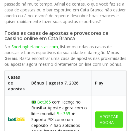
passado há muito tempo. Afinal de contas, o que você faz se a
casa de apostas ou o bar esportivo em Cata Branca não estiver
aberto ou à noite você de repente descobrir boas chances e
quiser rapidamente fazer suas apostas esportivas?
Todas as casas de apostas
e provedores de
cassino online
em
Cata Branca
No
Sportingbetapostas.com
, listamos todas as casas de
apostas e bares esportivos da sua cidade e da região
Minas
Gerais
. Basta encontrar uma casa de apostas nas proximidades
ou apostar agora mesmo diretamente on-line com um bônus.
Casas
de
Bônus | agosto 7, 2026
Play
apostas
Bet365
com licença no
Brasil ⇒ Aposte agora com o
líder mundial
Bet365
★
APOSTAR
Suporta PIX como um
AGORA!
depósito ✓ São aplicados