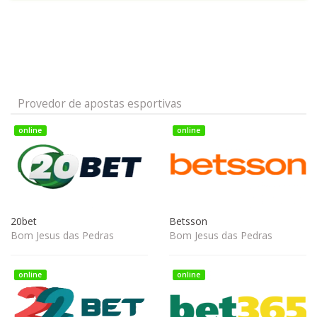
Provedor de apostas esportivas
online
online
20bet
Betsson
Bom Jesus das Pedras
Bom Jesus das Pedras
online
online