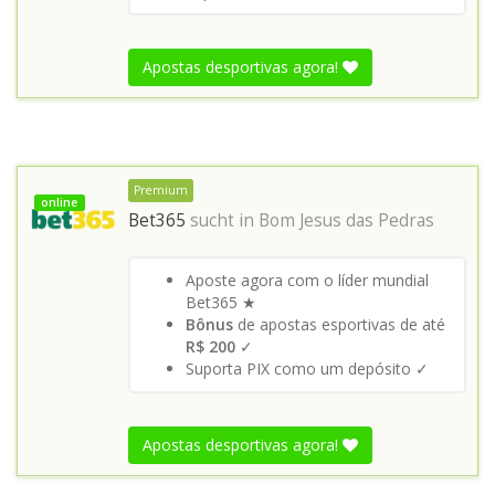
Apostas desportivas agora!
Premium
online
Bet365
sucht in
Bom Jesus das Pedras
Aposte agora com o líder mundial
Bet365 ★
Bônus
de apostas esportivas de até
R$ 200
✓
Suporta PIX como um depósito ✓
Apostas desportivas agora!