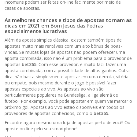
incomuns podem ser feitas on-line facilmente por meio de
casas de apostas.
As melhores chances e tipos de apostas tornam as
dicas em 202
1
em
Bom Jesus das Pedras
especialmente lucrativas
Além da aposta simples clássica, existem também tipos de
apostas muito mais rentáveis com um alto bônus de boas-
vindas. Se muitas lojas de apostas não podem oferecer uma
aposta combinada, isso não é um problema para o provedor de
apostas
bet365
. Com esse provedor, é muito fácil fazer uma
aposta combinada, com a possibilidade de altos ganhos. Outra
dica: não basta simplesmente apostar em uma derrota, vitória
ou empate, pois mesmo durante o jogo é possível fazer
apostas especiais ao vivo. As apostas ao vivo são
particularmente populares na Bundesliga, a liga alemã de
futebol. Por exemplo, você pode apostar em quem vai marcar o
próximo gol. Apostas ao vivo estão disponíveis em todos os
provedores de apostas conhecidos, como o
bet365.
Encontre agora mesmo uma loja de apostas perto de você! Ou
aposte on-line pelo seu smartphone!