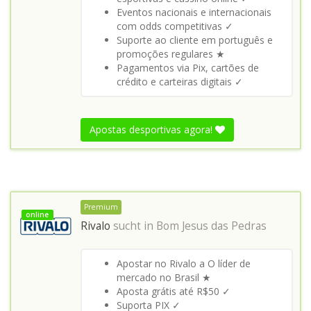
Eventos nacionais e internacionais
com odds competitivas ✓
Suporte ao cliente em português e
promoções regulares ★
Pagamentos via Pix, cartões de
crédito e carteiras digitais ✓
Apostas desportivas agora!
Premium
online
Rivalo
sucht in
Bom Jesus das Pedras
Apostar no Rivalo a O líder de
mercado no Brasil ★
Aposta grátis até R$50 ✓
Suporta PIX ✓