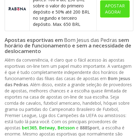
sobre o valor do primeiro
APOSTAR
depósito e 50% até 200 BRL
AGORA!
no segundo e terceiro
depósito. Max. 650 BRL
Apostas esportivas em
Bom Jesus das Pedras
sem
horário de funcionamento e sem a necessidade de
deslocamento
Além da conveniência, é claro que o fácil acesso às apostas
esportivas on-line tem um papel muito importante. A vantagem
é que é tudo completamente independente dos horários de
funcionamento das filiais das casas de apostas em
Bom Jesus
das Pedras
. Além disso, existe a grande seleção de provedores
de apostas, melhores chances e a escolha quase ilimitada de
esportes na casa de apostas on-line de sua escolha. Seja
corrida de cavalos, futebol americano, handebol, hóquei sobre
grama ou partidas do Campeonato Brasileiro de Futebol,
Premier League, Liga dos Campeões da UEFA ou amistosos:
está tudo lá para você. Com os principais provedores de
apostas
bet365
,
Betway
,
Betsson
e
888Sport
, a escolha é
enorme. Mesmo apostas esportivas que normalmente são