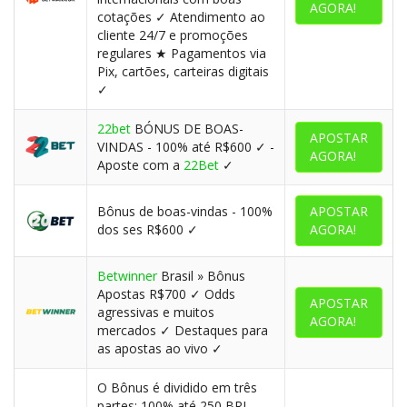
AGORA!
cotações ✓ Atendimento ao
cliente 24/7 e promoções
regulares ★ Pagamentos via
Pix, cartões, carteiras digitais
✓
22bet
BÓNUS DE BOAS-
APOSTAR
VINDAS - 100% até R$600 ✓ -
AGORA!
Aposte com a
22Bet
✓
Bônus de boas-vindas - 100%
APOSTAR
dos ses R$600 ✓
AGORA!
Betwinner
Brasil » Bônus
Apostas R$700 ✓ Odds
APOSTAR
agressivas e muitos
AGORA!
mercados ✓ Destaques para
as apostas ao vivo ✓
O Bônus é dividido em três
partes: 100% até 250 BRL