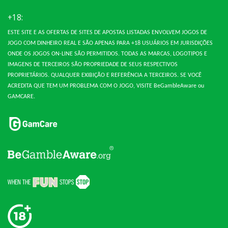
+18:
ESTE SITE E AS OFERTAS DE SITES DE APOSTAS LISTADAS ENVOLVEM JOGOS DE
JOGO COM DINHEIRO REAL E SÃO APENAS PARA +18 USUÁRIOS EM JURISDIÇÕES
ONDE OS JOGOS ON-LINE SÃO PERMITIDOS.
TODAS AS MARCAS, LOGOTIPOS E
IMAGENS DE TERCEIROS SÃO PROPRIEDADE DE SEUS RESPECTIVOS
PROPRIETÁRIOS.
QUALQUER EXIBIÇÃO E REFERÊNCIA A TERCEIROS.
SE VOCÊ
ACREDITA QUE TEM UM PROBLEMA COM O JOGO, VISITE BeGambleAware ou
GAMCARE.