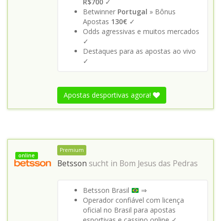
R$700
✓
Betwinner
Portugal
» Bônus
Apostas
130€
✓
Odds agressivas e muitos mercados
✓
Destaques para as apostas ao vivo
✓
Apostas desportivas agora!
Premium
online
Betsson
sucht in
Bom Jesus das Pedras
Betsson Brasil
⇒
Operador confiável com licença
oficial no Brasil para apostas
esportivas e cassino online ✓