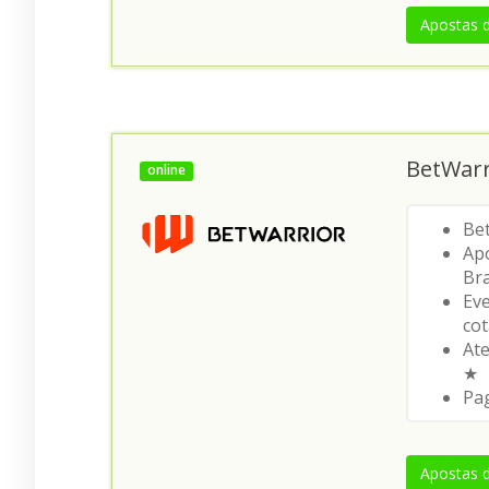
Apostas d
BetWarr
online
Bet
Apo
Bra
Eve
co
Ate
★
Pag
Apostas d