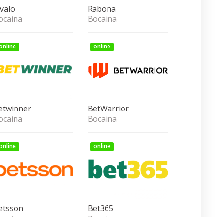
ivalo
Rabona
ocaina
Bocaina
online
online
etwinner
BetWarrior
ocaina
Bocaina
online
online
etsson
Bet365