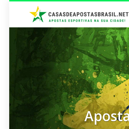
Skip
to
main
content
Aposta