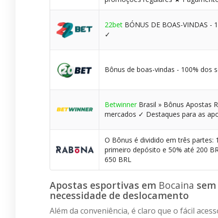
22bet
BÓNUS DE BOAS-VINDAS - 10
✓
Bônus de boas-vindas - 100% dos 
Betwinner
Brasil » Bônus Apostas 
mercados ✓ Destaques para as apo
O Bônus é dividido em três partes:
primeiro depósito e 50% até 200 BR
650 BRL
Apostas esportivas em
Bocaina
sem 
necessidade de deslocamento
Além da conveniência, é claro que o fácil ace