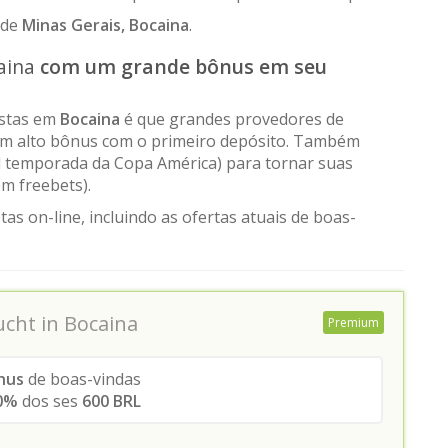
 de
Minas Gerais,
Bocaina
.
aina
com um grande bônus em seu
ostas em
Bocaina
é que grandes provedores de
m alto bônus com o primeiro depósito. Também
 temporada da Copa América) para tornar suas
m freebets).
as on-line, incluindo as ofertas atuais de boas-
ucht in
Bocaina
Premium
nus
de boas-vindas
0%
dos ses
600 BRL