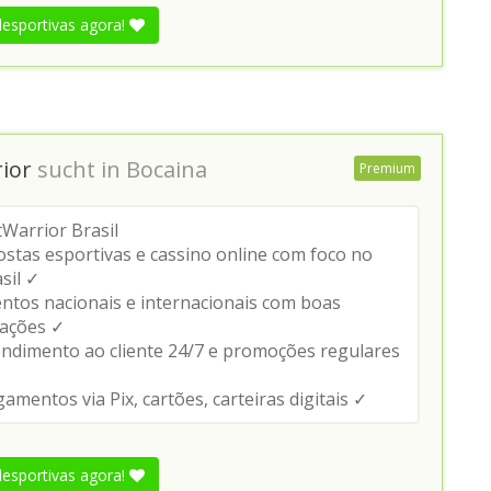
esportivas agora!
ior
sucht in
Bocaina
Premium
Warrior Brasil
stas esportivas e cassino online com foco no
sil ✓
ntos nacionais e internacionais com boas
tações ✓
ndimento ao cliente 24/7 e promoções regulares
amentos via Pix, cartões, carteiras digitais ✓
esportivas agora!