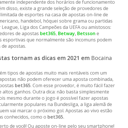
tamente independente dos horários de funcionamento
lém disso, existe a grande seleção de provedores de
limitada de esportes na casa de apostas on-line de
 americano, handebol, hóquei sobre grama ou partidas
r League, Liga dos Campeões da UEFA ou amistosos:
ovedores de apostas
bet365
,
Betway
,
Betsson
e
as esportivas que normalmente são incomuns podem
s de apostas.
stas tornam as dicas em 202
1
em
Bocaina
bém tipos de apostas muito mais rentáveis com um
de apostas não podem oferecer uma aposta combinada,
apostas
bet365
. Com esse provedor, é muito fácil fazer
 altos ganhos. Outra dica: não basta simplesmente
ois mesmo durante o jogo é possível fazer apostas
ticularmente populares na Bundesliga, a liga alemã de
uem vai marcar o próximo gol. Apostas ao vivo estão
as conhecidos, como o
bet365.
rto de você! Ou aposte on-line pelo seu smartphone!