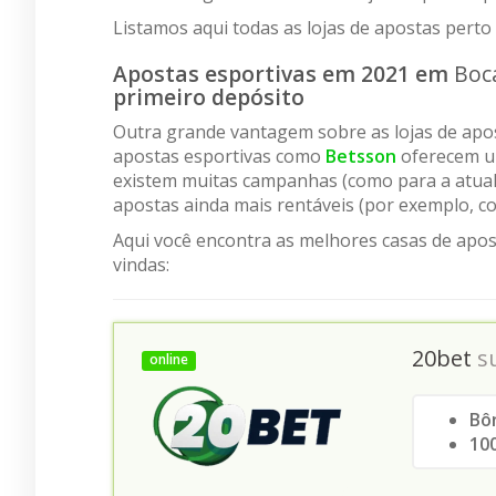
Listamos aqui todas as lojas de apostas perto
Apostas esportivas em 202
1
em
Boc
primeiro depósito
Outra grande vantagem sobre as lojas de ap
apostas esportivas como
Betsson
oferecem u
existem muitas campanhas (como para a atual
apostas ainda mais rentáveis (por exemplo, co
Aqui você encontra as melhores casas de apost
vindas:
20bet
s
online
Bô
10