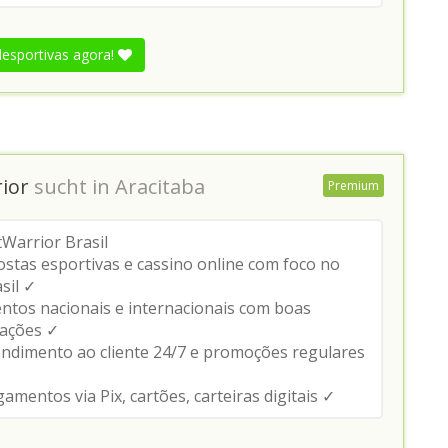
esportivas agora!
ior
sucht in
Aracitaba
Premium
Warrior Brasil
stas esportivas e cassino online com foco no
sil ✓
ntos nacionais e internacionais com boas
tações ✓
ndimento ao cliente 24/7 e promoções regulares
amentos via Pix, cartões, carteiras digitais ✓