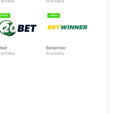
racitaba
Aracitaba
online
online
0bet
Betwinner
racitaba
Aracitaba