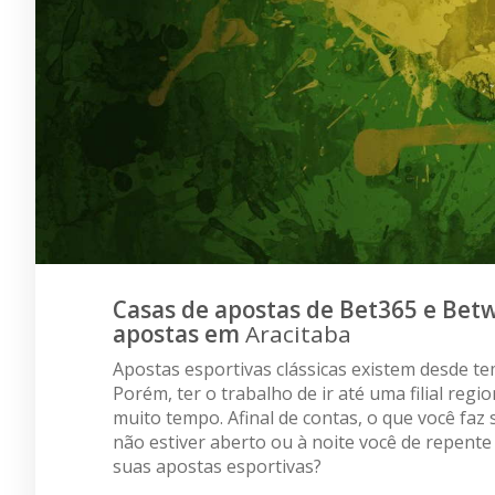
Casas de apostas de Bet365 e Be
apostas em
Aracitaba
Apostas esportivas clássicas existem desde 
Porém, ter o trabalho de ir até uma filial regi
muito tempo. Afinal de contas, o que você faz
não estiver aberto ou à noite você de repente
suas apostas esportivas?