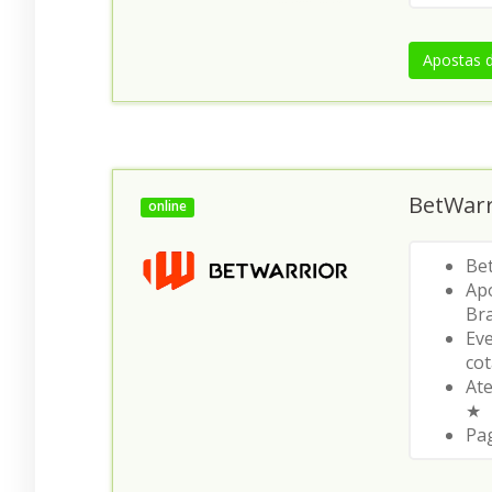
Apostas d
BetWarr
online
Bet
Apo
Bra
Eve
co
Ate
★
Pag