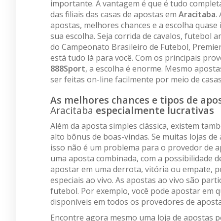
importante. A vantagem é que é tudo comple
das filiais das casas de apostas em
Aracitaba
.
apostas, melhores chances e a escolha quase i
sua escolha. Seja corrida de cavalos, futebol
do Campeonato Brasileiro de Futebol, Premie
está tudo lá para você. Com os principais pr
888Sport
, a escolha é enorme. Mesmo apost
ser feitas on-line facilmente por meio de casa
As melhores chances e tipos de apo
Aracitaba
especialmente lucrativas
Além da aposta simples clássica, existem tam
alto bônus de boas-vindas. Se muitas lojas 
isso não é um problema para o provedor de 
uma aposta combinada, com a possibilidade de
apostar em uma derrota, vitória ou empate, p
especiais ao vivo. As apostas ao vivo são par
futebol. Por exemplo, você pode apostar em q
disponíveis em todos os provedores de apost
Encontre agora mesmo uma loja de apostas pe