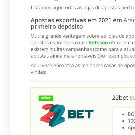
Listamos aqui todas as lojas de apostas perto
Apostas esportivas em 202
1
em
Ara
primeiro depósito
Outra grande vantagem sobre as lojas de ap
apostas esportivas como
Betsson
oferecem u
existem muitas campanhas (como para a atual
apostas ainda mais rentáveis (por exemplo, co
Aqui você encontra as melhores casas de apost
vindas:
22bet
s
online
BÓ
10
Ap