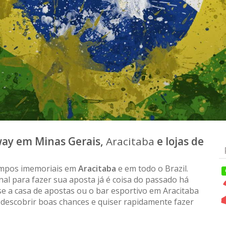
tway em
Minas Gerais,
Aracitaba
e lojas de
tempos imemoriais em
Aracitaba
e em todo o Brazil.
onal para fazer sua aposta já é coisa do passado há
 se a casa de apostas ou o bar esportivo em Aracitaba
 descobrir boas chances e quiser rapidamente fazer