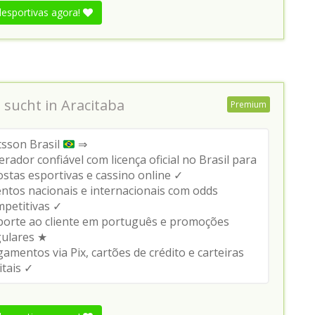
esportivas agora!
n
sucht in
Aracitaba
Premium
tsson Brasil
⇒
rador confiável com licença oficial no Brasil para
stas esportivas e cassino online ✓
ntos nacionais e internacionais com odds
petitivas ✓
porte ao cliente em português e promoções
gulares ★
amentos via Pix, cartões de crédito e carteiras
itais ✓