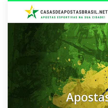
Skip
to
main
content
Aposta