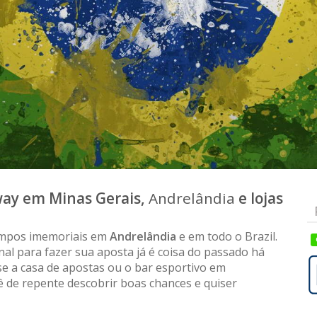
tway em
Minas Gerais,
Andrelândia
e lojas
tempos imemoriais em
Andrelândia
e em todo o Brazil.
onal para fazer sua aposta já é coisa do passado há
 se a casa de apostas ou o bar esportivo em
ê de repente descobrir boas chances e quiser