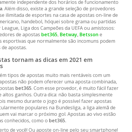
tamente independente dos horários de funcionamento
a
. Além disso, existe a grande seleção de provedores
e ilimitada de esportes na casa de apostas on-line de
 americano, handebol, hóquei sobre grama ou partidas
r League, Liga dos Campeões da UEFA ou amistosos:
ovedores de apostas
bet365
,
Betway
,
Betsson
e
as esportivas que normalmente são incomuns podem
s de apostas.
stas tornam as dicas em 202
1
em
s
bém tipos de apostas muito mais rentáveis com um
de apostas não podem oferecer uma aposta combinada,
apostas
bet365
. Com esse provedor, é muito fácil fazer
 altos ganhos. Outra dica: não basta simplesmente
ois mesmo durante o jogo é possível fazer apostas
ticularmente populares na Bundesliga, a liga alemã de
uem vai marcar o próximo gol. Apostas ao vivo estão
as conhecidos, como o
bet365.
rto de você! Ou aposte on-line pelo seu smartphone!