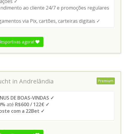
tações ✓
ndimento ao cliente 24/7 e promoções regulares
amentos via Pix, cartões, carteiras digitais ✓
esportivas agora!
ucht in
Andrelândia
Premium
NUS DE BOAS-VINDAS ✓
0%
até
R$600 / 122€ ✓
oste com a 22Bet ✓