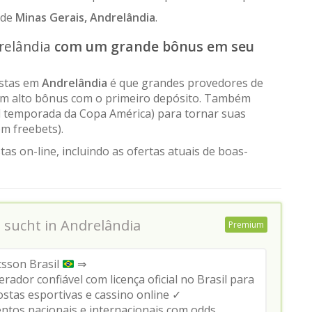
 de
Minas Gerais,
Andrelândia
.
relândia
com um grande bônus em seu
ostas em
Andrelândia
é que grandes provedores de
m alto bônus com o primeiro depósito. Também
 temporada da Copa América) para tornar suas
m freebets).
as on-line, incluindo as ofertas atuais de boas-
n
sucht in
Andrelândia
Premium
tsson Brasil
⇒
rador confiável com licença oficial no Brasil para
stas esportivas e cassino online ✓
ntos nacionais e internacionais com odds