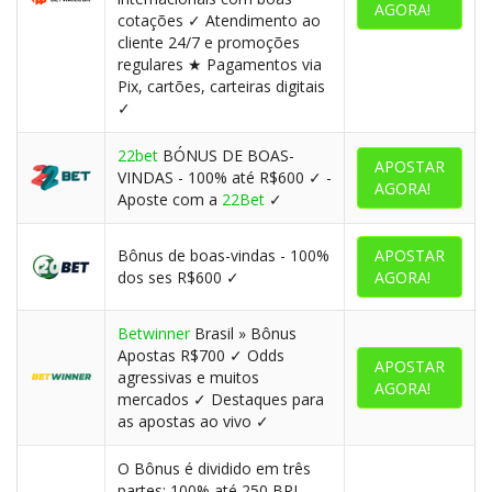
AGORA!
cotações ✓ Atendimento ao
cliente 24/7 e promoções
regulares ★ Pagamentos via
Pix, cartões, carteiras digitais
✓
22bet
BÓNUS DE BOAS-
APOSTAR
VINDAS - 100% até R$600 ✓ -
AGORA!
Aposte com a
22Bet
✓
Bônus de boas-vindas - 100%
APOSTAR
dos ses R$600 ✓
AGORA!
Betwinner
Brasil » Bônus
Apostas R$700 ✓ Odds
APOSTAR
agressivas e muitos
AGORA!
mercados ✓ Destaques para
as apostas ao vivo ✓
O Bônus é dividido em três
partes: 100% até 250 BRL