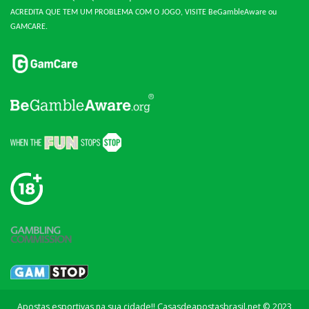
ACREDITA QUE TEM UM PROBLEMA COM O JOGO, VISITE BeGambleAware ou
GAMCARE.
Apostas esportivas na sua cidade!! Casasdeapostasbrasil.net © 2023