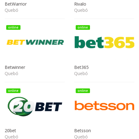
BetWarrior
Rivalo
Quebó
Quebó
online
online
Betwinner
Bet365
Quebó
Quebó
online
online
20bet
Betsson
Quebó
Quebó