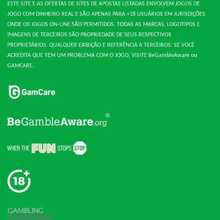
ESTE SITE E AS OFERTAS DE SITES DE APOSTAS LISTADAS ENVOLVEM JOGOS DE
JOGO COM DINHEIRO REAL E SÃO APENAS PARA +18 USUÁRIOS EM JURISDIÇÕES
ONDE OS JOGOS ON-LINE SÃO PERMITIDOS.
TODAS AS MARCAS, LOGOTIPOS E
IMAGENS DE TERCEIROS SÃO PROPRIEDADE DE SEUS RESPECTIVOS
PROPRIETÁRIOS.
QUALQUER EXIBIÇÃO E REFERÊNCIA A TERCEIROS.
SE VOCÊ
ACREDITA QUE TEM UM PROBLEMA COM O JOGO, VISITE BeGambleAware ou
GAMCARE.