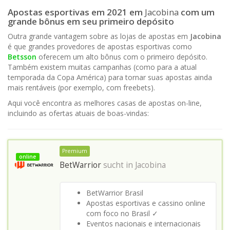
Apostas esportivas em 202
1
em
Jacobina
com um
grande bônus em seu primeiro depósito
Outra grande vantagem sobre as lojas de apostas em
Jacobina
é que grandes provedores de apostas esportivas como
Betsson
oferecem um alto bônus com o primeiro depósito.
Também existem muitas campanhas (como para a atual
temporada da Copa América) para tornar suas apostas ainda
mais rentáveis (por exemplo, com freebets).
Aqui você encontra as melhores casas de apostas on-line,
incluindo as ofertas atuais de boas-vindas:
Premium
online
BetWarrior
sucht in
Jacobina
BetWarrior Brasil
Apostas esportivas e cassino online
com foco no Brasil ✓
Eventos nacionais e internacionais