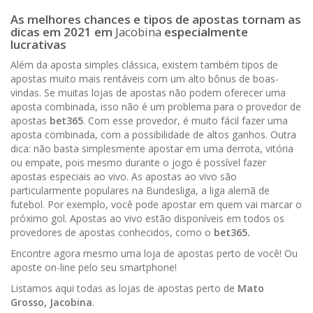
As melhores chances e tipos de apostas tornam as
dicas em 202
1
em
Jacobina
especialmente
lucrativas
Além da aposta simples clássica, existem também tipos de
apostas muito mais rentáveis com um alto bônus de boas-
vindas. Se muitas lojas de apostas não podem oferecer uma
aposta combinada, isso não é um problema para o provedor de
apostas
bet365
. Com esse provedor, é muito fácil fazer uma
aposta combinada, com a possibilidade de altos ganhos. Outra
dica: não basta simplesmente apostar em uma derrota, vitória
ou empate, pois mesmo durante o jogo é possível fazer
apostas especiais ao vivo. As apostas ao vivo são
particularmente populares na Bundesliga, a liga alemã de
futebol. Por exemplo, você pode apostar em quem vai marcar o
próximo gol. Apostas ao vivo estão disponíveis em todos os
provedores de apostas conhecidos, como o
bet365.
Encontre agora mesmo uma loja de apostas perto de você! Ou
aposte on-line pelo seu smartphone!
Listamos aqui todas as lojas de apostas perto de
Mato
Grosso,
Jacobina
.