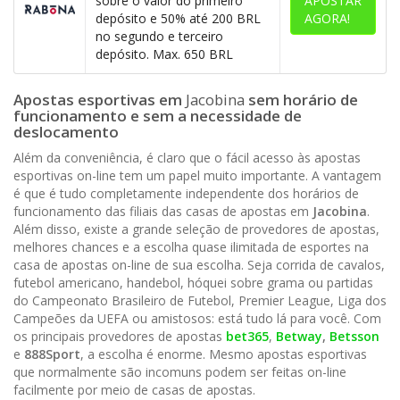
sobre o valor do primeiro
APOSTAR
depósito e 50% até 200 BRL
AGORA!
no segundo e terceiro
depósito. Max. 650 BRL
Apostas esportivas em
Jacobina
sem horário de
funcionamento e sem a necessidade de
deslocamento
Além da conveniência, é claro que o fácil acesso às apostas
esportivas on-line tem um papel muito importante. A vantagem
é que é tudo completamente independente dos horários de
funcionamento das filiais das casas de apostas em
Jacobina
.
Além disso, existe a grande seleção de provedores de apostas,
melhores chances e a escolha quase ilimitada de esportes na
casa de apostas on-line de sua escolha. Seja corrida de cavalos,
futebol americano, handebol, hóquei sobre grama ou partidas
do Campeonato Brasileiro de Futebol, Premier League, Liga dos
Campeões da UEFA ou amistosos: está tudo lá para você. Com
os principais provedores de apostas
bet365
,
Betway
,
Betsson
e
888Sport
, a escolha é enorme. Mesmo apostas esportivas
que normalmente são incomuns podem ser feitas on-line
facilmente por meio de casas de apostas.