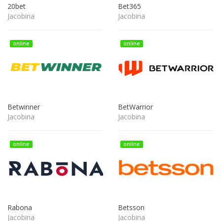
20bet
Bet365
Jacobina
Jacobina
online
online
Betwinner
BetWarrior
Jacobina
Jacobina
online
online
Rabona
Betsson
Jacobina
Jacobina