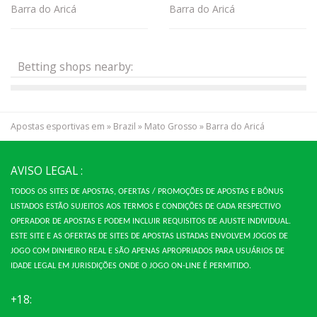
Barra do Aricá
Barra do Aricá
Betting shops nearby:
Apostas esportivas em
»
Brazil
»
Mato Grosso
»
Barra do Aricá
AVISO LEGAL :
TODOS OS SITES DE APOSTAS, OFERTAS / PROMOÇÕES DE APOSTAS E BÔNUS
LISTADOS ESTÃO SUJEITOS AOS TERMOS E CONDIÇÕES DE CADA RESPECTIVO
OPERADOR DE APOSTAS E PODEM INCLUIR REQUISITOS DE AJUSTE INDIVIDUAL.
ESTE SITE E AS OFERTAS DE SITES DE APOSTAS LISTADAS ENVOLVEM JOGOS DE
JOGO COM DINHEIRO REAL E SÃO APENAS APROPRIADOS PARA USUÁRIOS DE
IDADE LEGAL EM JURISDIÇÕES ONDE O JOGO ON-LINE É PERMITIDO.
+18: