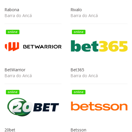
Rabona
Rivalo
Barra do Aricá
Barra do Aricá
online
online
BetWarrior
Bet365
Barra do Aricá
Barra do Aricá
online
online
20bet
Betsson