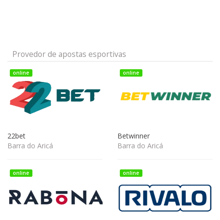
Provedor de apostas esportivas
online
online
22bet
Betwinner
Barra do Aricá
Barra do Aricá
online
online