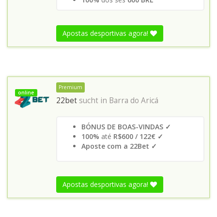
Apostas desportivas agora!
Premium
online
22bet
sucht in
Barra do Aricá
BÓNUS DE BOAS-VINDAS ✓
100%
até
R$600 / 122€ ✓
Aposte com a 22Bet ✓
Apostas desportivas agora!