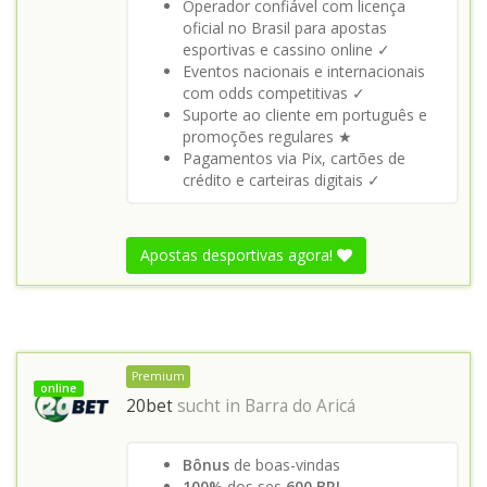
Operador confiável com licença
oficial no Brasil para apostas
esportivas e cassino online ✓
Eventos nacionais e internacionais
com odds competitivas ✓
Suporte ao cliente em português e
promoções regulares ★
Pagamentos via Pix, cartões de
crédito e carteiras digitais ✓
Apostas desportivas agora!
Premium
online
20bet
sucht in
Barra do Aricá
Bônus
de boas-vindas
100%
dos ses
600 BRL