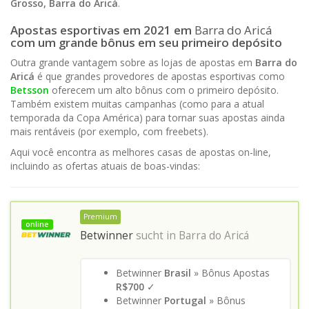
Grosso,
Barra do Aricá
.
Apostas esportivas em 202
1
em
Barra do Aricá
com um grande bônus em seu primeiro depósito
Outra grande vantagem sobre as lojas de apostas em
Barra do
Aricá
é que grandes provedores de apostas esportivas como
Betsson
oferecem um alto bônus com o primeiro depósito.
Também existem muitas campanhas (como para a atual
temporada da Copa América) para tornar suas apostas ainda
mais rentáveis (por exemplo, com freebets).
Aqui você encontra as melhores casas de apostas on-line,
incluindo as ofertas atuais de boas-vindas:
Premium
online
Betwinner
sucht in
Barra do Aricá
Betwinner
Brasil
» Bônus Apostas
R$700
✓
Betwinner
Portugal
» Bônus