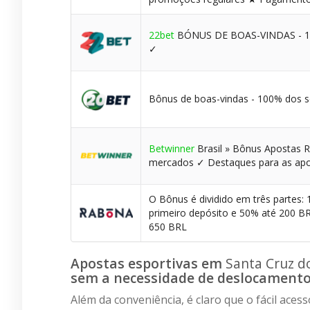
22bet
BÓNUS DE BOAS-VINDAS - 10
✓
Bônus de boas-vindas - 100% dos 
Betwinner
Brasil » Bônus Apostas 
mercados ✓ Destaques para as apo
O Bônus é dividido em três partes:
primeiro depósito e 50% até 200 BR
650 BRL
Apostas esportivas em
Santa Cruz do
sem a necessidade de deslocament
Além da conveniência, é claro que o fácil ace