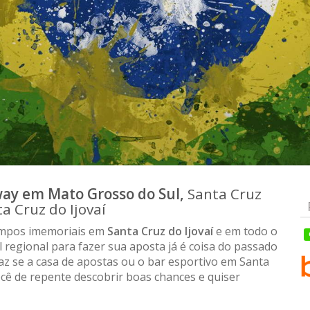
tway em
Mato Grosso do Sul,
Santa Cruz
a Cruz do Ijovaí
tempos imemoriais em
Santa Cruz do Ijovaí
e em todo o
ial regional para fazer sua aposta já é coisa do passado
faz se a casa de apostas ou o bar esportivo em Santa
você de repente descobrir boas chances e quiser