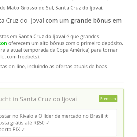
 de
Mato Grosso do Sul,
Santa Cruz do Ijovaí
.
a Cruz do Ijovaí
com um grande bônus em
ostas em
Santa Cruz do Ijovaí
é que grandes
son
oferecem um alto bônus com o primeiro depósito.
 a atual temporada da Copa América) para tornar
o, com freebets).
as on-line, incluindo as ofertas atuais de boas-
ucht in
Santa Cruz do Ijovaí
Premium
star no Rivalo a O líder de mercado no Brasil ★
sta grátis até R$50 ✓
porta PIX ✓