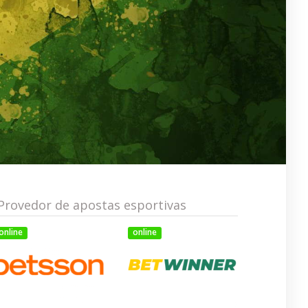
Provedor de apostas esportivas
online
online