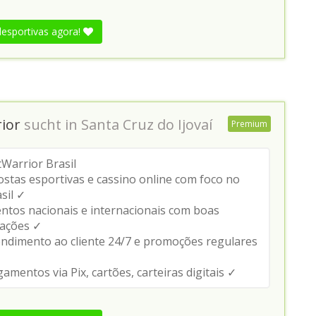
esportivas agora!
ior
sucht in
Santa Cruz do Ijovaí
Premium
Warrior Brasil
stas esportivas e cassino online com foco no
sil ✓
ntos nacionais e internacionais com boas
tações ✓
ndimento ao cliente 24/7 e promoções regulares
amentos via Pix, cartões, carteiras digitais ✓