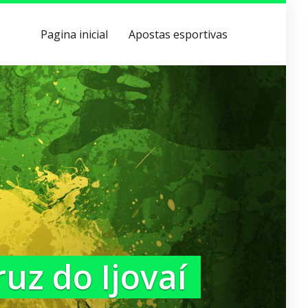
Pagina inicial
Apostas esportivas
uz do Ijovaí