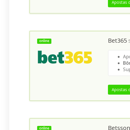
Apostas d
Bet365
online
Apo
Bô
Su
Apostas d
Betsso
online