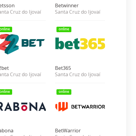
etsson
Betwinner
anta Cruz do Ijovaí
Santa Cruz do Ijovaí
online
online
2bet
Bet365
anta Cruz do Ijovaí
Santa Cruz do Ijovaí
online
online
abona
BetWarrior