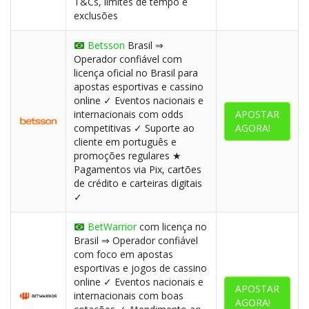
T&Cs, limites de tempo e
exclusões
Betsson
Brasil ⇒
Operador confiável com
licença oficial no Brasil para
apostas esportivas e cassino
online ✓ Eventos nacionais e
internacionais com odds
APOSTAR
competitivas ✓ Suporte ao
AGORA!
cliente em português e
promoções regulares ★
Pagamentos via Pix, cartões
de crédito e carteiras digitais
✓
BetWarrior
com licença no
Brasil ⇒ Operador confiável
com foco em apostas
esportivas e jogos de cassino
online ✓ Eventos nacionais e
APOSTAR
internacionais com boas
AGORA!