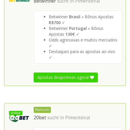
Betwinner
sucht in
Pimenteiral
Betwinner
Brasil
» Bônus Apostas
R$700
✓
Betwinner
Portugal
» Bônus
Apostas
130€
✓
Odds agressivas e muitos mercados
✓
Destaques para as apostas ao vivo
✓
Apostas desportivas agora!
Premium
online
20bet
sucht in
Pimenteiral