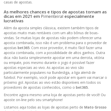
casas de apostas.
As melhores chances e tipos de apostas tornam as
dicas em 202
1
em
Pimenteiral
especialmente
lucrativas
Além da aposta simples clássica, existem também tipos de
apostas muito mais rentáveis com um alto bônus de boas-
vindas. Se muitas lojas de apostas não podem oferecer uma
aposta combinada, isso não é um problema para o provedor de
apostas
bet365
. Com esse provedor, é muito fácil fazer uma
aposta combinada, com a possibilidade de altos ganhos. Outra
dica: não basta simplesmente apostar em uma derrota, vitória
ou empate, pois mesmo durante o jogo é possível fazer
apostas especiais ao vivo. As apostas ao vivo são
particularmente populares na Bundesliga, a liga alemã de
futebol. Por exemplo, você pode apostar em quem vai marcar o
próximo gol. Apostas ao vivo estão disponíveis em todos os
provedores de apostas conhecidos, como o
bet365.
Encontre agora mesmo uma loja de apostas perto de você! Ou
aposte on-line pelo seu smartphone!
Listamos aqui todas as lojas de apostas perto de
Mato Grosso