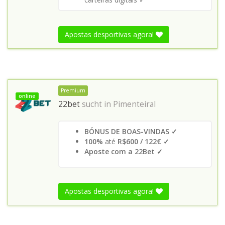
Apostas desportivas agora!
Premium
online
22bet
sucht in
Pimenteiral
BÓNUS DE BOAS-VINDAS ✓
100%
até
R$600 / 122€ ✓
Aposte com a 22Bet ✓
Apostas desportivas agora!