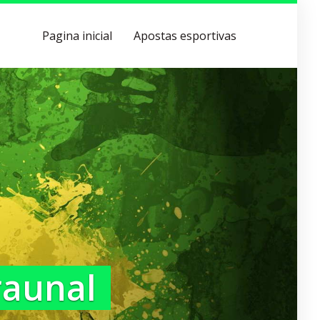
Pagina inicial
Apostas esportivas
raunal