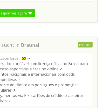
esportivas agora!
n
sucht in
Braunal
Premium
tsson Brasil
⇒
rador confiável com licença oficial no Brasil para
stas esportivas e cassino online ✓
ntos nacionais e internacionais com odds
petitivas ✓
porte ao cliente em português e promoções
gulares ★
amentos via Pix, cartões de crédito e carteiras
itais ✓