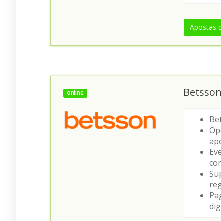
Apostas d
Betsso
online
Be
Ope
apo
Eve
com
Su
re
Pag
dig