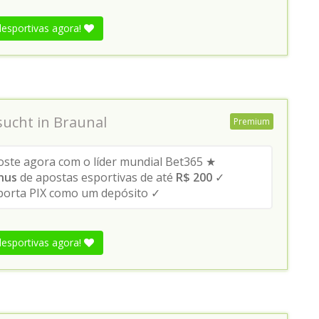
esportivas agora!
sucht in
Braunal
Premium
ste agora com o líder mundial Bet365 ★
nus
de apostas esportivas de até
R$ 200
✓
porta PIX como um depósito ✓
esportivas agora!