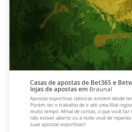
Casas de apostas de Bet365 e Be
lojas de apostas em
Braunal
Apostas esportivas clássicas existem desde 
Porém, ter o trabalho de ir até uma filial regi
muito tempo. Afinal de contas, o que você faz
não estiver aberto ou à noite você de repente
suas apostas esportivas?