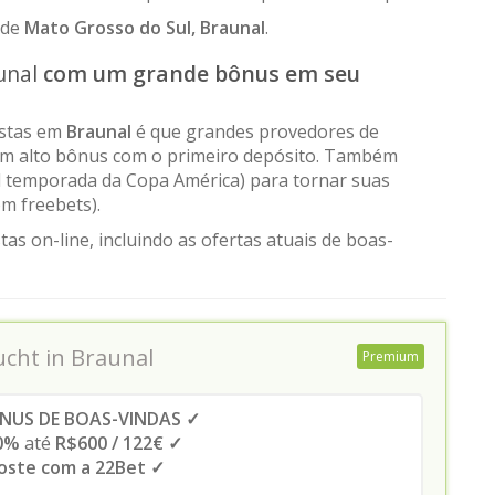
 de
Mato Grosso do Sul,
Braunal
.
unal
com um grande bônus em seu
ostas em
Braunal
é que grandes provedores de
m alto bônus com o primeiro depósito. Também
 temporada da Copa América) para tornar suas
m freebets).
as on-line, incluindo as ofertas atuais de boas-
ucht in
Braunal
Premium
NUS DE BOAS-VINDAS ✓
0%
até
R$600 / 122€ ✓
oste com a 22Bet ✓