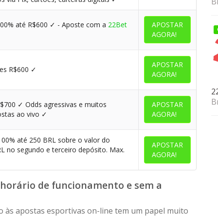
B
0% até R$600 ✓ - Aposte com a
22Bet
APOSTAR
AGORA!
APOSTAR
ses R$600 ✓
AGORA!
2
B
R$700 ✓ Odds agressivas e muitos
APOSTAR
stas ao vivo ✓
AGORA!
 100% até 250 BRL sobre o valor do
APOSTAR
L no segundo e terceiro depósito. Max.
AGORA!
horário de funcionamento e sem a
sso às apostas esportivas on-line tem um papel muito