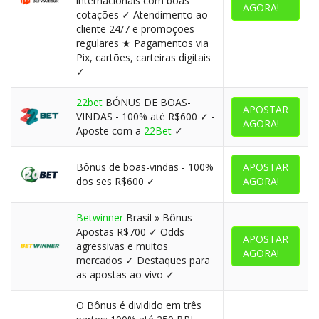
internacionais com boas
AGORA!
cotações ✓ Atendimento ao
cliente 24/7 e promoções
regulares ★ Pagamentos via
Pix, cartões, carteiras digitais
✓
22bet
BÓNUS DE BOAS-
APOSTAR
VINDAS - 100% até R$600 ✓ -
AGORA!
Aposte com a
22Bet
✓
Bônus de boas-vindas - 100%
APOSTAR
dos ses R$600 ✓
AGORA!
Betwinner
Brasil » Bônus
Apostas R$700 ✓ Odds
APOSTAR
agressivas e muitos
AGORA!
mercados ✓ Destaques para
as apostas ao vivo ✓
O Bônus é dividido em três