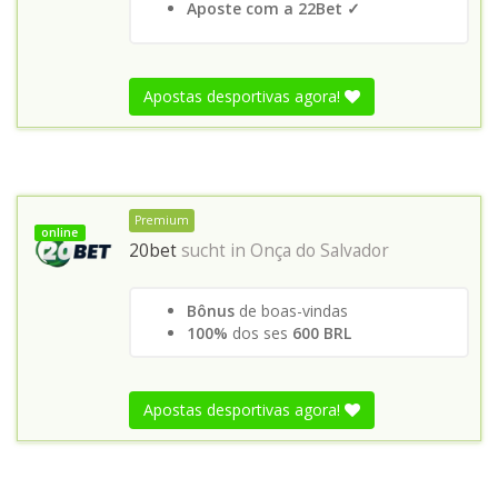
Aposte com a 22Bet ✓
Apostas desportivas agora!
Premium
online
20bet
sucht in
Onça do Salvador
Bônus
de boas-vindas
100%
dos ses
600 BRL
Apostas desportivas agora!