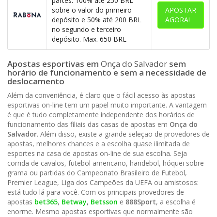
partes: 100% até 250 BRL
sobre o valor do primeiro
APOSTAR
depósito e 50% até 200 BRL
AGORA!
no segundo e terceiro
depósito. Max. 650 BRL
Apostas esportivas em
Onça do Salvador
sem
horário de funcionamento e sem a necessidade de
deslocamento
Além da conveniência, é claro que o fácil acesso às apostas
esportivas on-line tem um papel muito importante. A vantagem
é que é tudo completamente independente dos horários de
funcionamento das filiais das casas de apostas em
Onça do
Salvador
. Além disso, existe a grande seleção de provedores de
apostas, melhores chances e a escolha quase ilimitada de
esportes na casa de apostas on-line de sua escolha. Seja
corrida de cavalos, futebol americano, handebol, hóquei sobre
grama ou partidas do Campeonato Brasileiro de Futebol,
Premier League, Liga dos Campeões da UEFA ou amistosos:
está tudo lá para você. Com os principais provedores de
apostas
bet365
,
Betway
,
Betsson
e
888Sport
, a escolha é
enorme. Mesmo apostas esportivas que normalmente são