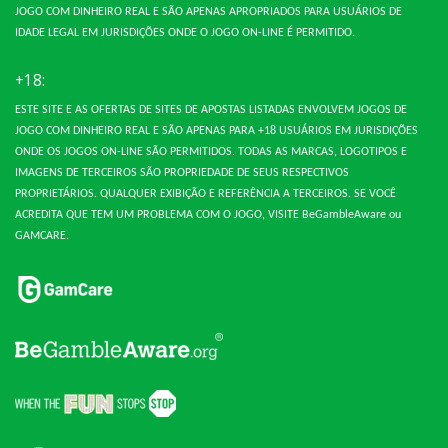
JOGO COM DINHEIRO REAL E SÃO APENAS APROPRIADOS PARA USUÁRIOS DE
IDADE LEGAL EM JURISDIÇÕES ONDE O JOGO ON-LINE É PERMITIDO.
+18:
ESTE SITE E AS OFERTAS DE SITES DE APOSTAS LISTADAS ENVOLVEM JOGOS DE
JOGO COM DINHEIRO REAL E SÃO APENAS PARA +18 USUÁRIOS EM JURISDIÇÕES
ONDE OS JOGOS ON-LINE SÃO PERMITIDOS.
TODAS AS MARCAS, LOGOTIPOS E
IMAGENS DE TERCEIROS SÃO PROPRIEDADE DE SEUS RESPECTIVOS
PROPRIETÁRIOS.
QUALQUER EXIBIÇÃO E REFERÊNCIA A TERCEIROS.
SE VOCÊ
ACREDITA QUE TEM UM PROBLEMA COM O JOGO, VISITE BeGambleAware ou
GAMCARE.