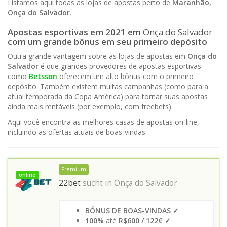
Listamos aqui todas as lojas de apostas perto de
Maranhão,
Onça do Salvador
.
Apostas esportivas em 202
1
em
Onça do Salvador
com um grande bônus em seu primeiro depósito
Outra grande vantagem sobre as lojas de apostas em
Onça do
Salvador
é que grandes provedores de apostas esportivas
como
Betsson
oferecem um alto bônus com o primeiro
depósito. Também existem muitas campanhas (como para a
atual temporada da Copa América) para tornar suas apostas
ainda mais rentáveis (por exemplo, com freebets).
Aqui você encontra as melhores casas de apostas on-line,
incluindo as ofertas atuais de boas-vindas:
Premium
online
22bet
sucht in
Onça do Salvador
BÓNUS DE BOAS-VINDAS ✓
100%
até
R$600 / 122€ ✓