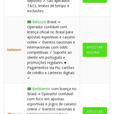
depósito ✓ São aplicados
T&Cs, limites de tempo e
exclusões
Betsson
Brasil ⇒
Operador confiável com
licença oficial no Brasil para
apostas esportivas e cassino
online ✓ Eventos nacionais e
internacionais com odds
APOSTAR
competitivas ✓ Suporte ao
AGORA!
cliente em português e
promoções regulares ★
Pagamentos via Pix, cartões
de crédito e carteiras digitais
✓
BetWarrior
com licença no
Brasil ⇒ Operador confiável
com foco em apostas
esportivas e jogos de cassino
online ✓ Eventos nacionais e
APOSTAR