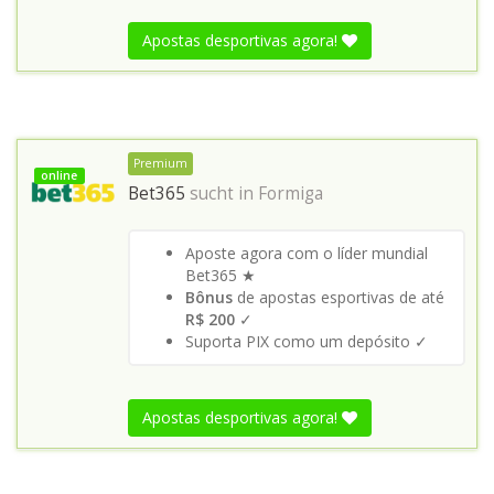
Apostas desportivas agora!
Premium
online
Bet365
sucht in
Formiga
Aposte agora com o líder mundial
Bet365 ★
Bônus
de apostas esportivas de até
R$ 200
✓
Suporta PIX como um depósito ✓
Apostas desportivas agora!