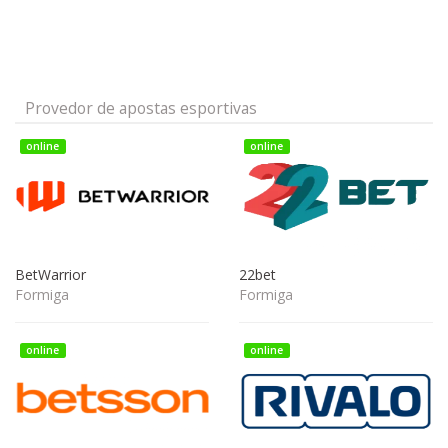
Provedor de apostas esportivas
online
online
BetWarrior
22bet
Formiga
Formiga
online
online