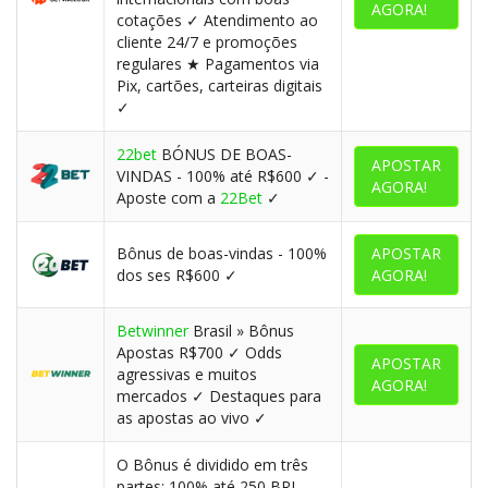
AGORA!
cotações ✓ Atendimento ao
cliente 24/7 e promoções
regulares ★ Pagamentos via
Pix, cartões, carteiras digitais
✓
22bet
BÓNUS DE BOAS-
APOSTAR
VINDAS - 100% até R$600 ✓ -
AGORA!
Aposte com a
22Bet
✓
Bônus de boas-vindas - 100%
APOSTAR
dos ses R$600 ✓
AGORA!
Betwinner
Brasil » Bônus
Apostas R$700 ✓ Odds
APOSTAR
agressivas e muitos
AGORA!
mercados ✓ Destaques para
as apostas ao vivo ✓
O Bônus é dividido em três
partes: 100% até 250 BRL