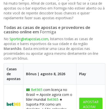
há muito tempo. Afinal de contas, o que você faz se a casa de
apostas ou o bar esportivo em Formiga não estiver aberto ou à
noite você de repente descobrir boas chances e quiser
rapidamente fazer suas apostas esportivas?
Todas as casas de apostas
e provedores de
cassino online
em
Formiga
No
Sportingbetapostas.com
, listamos todas as casas de
apostas e bares esportivos da sua cidade e da região
Maranhão
. Basta encontrar uma casa de apostas nas
proximidades ou apostar agora mesmo diretamente on-line
com um bônus.
Casas
de
Bônus | agosto 8, 2026
Play
apostas
Bet365
com licença no
Brasil ⇒ Aposte agora com o
líder mundial
Bet365
★
APOSTAR
Suporta PIX como um
AGORA!