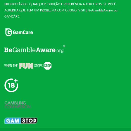
PROPRIETÁRIOS.
QUALQUER EXIBIÇÃO E REFERÊNCIA A TERCEIROS.
SE VOCÊ
ACREDITA QUE TEM UM PROBLEMA COM O JOGO, VISITE BeGambleAware ou
GAMCARE.