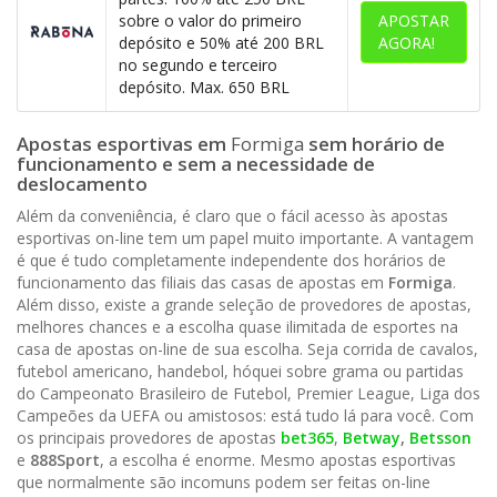
sobre o valor do primeiro
APOSTAR
depósito e 50% até 200 BRL
AGORA!
no segundo e terceiro
depósito. Max. 650 BRL
Apostas esportivas em
Formiga
sem horário de
funcionamento e sem a necessidade de
deslocamento
Além da conveniência, é claro que o fácil acesso às apostas
esportivas on-line tem um papel muito importante. A vantagem
é que é tudo completamente independente dos horários de
funcionamento das filiais das casas de apostas em
Formiga
.
Além disso, existe a grande seleção de provedores de apostas,
melhores chances e a escolha quase ilimitada de esportes na
casa de apostas on-line de sua escolha. Seja corrida de cavalos,
futebol americano, handebol, hóquei sobre grama ou partidas
do Campeonato Brasileiro de Futebol, Premier League, Liga dos
Campeões da UEFA ou amistosos: está tudo lá para você. Com
os principais provedores de apostas
bet365
,
Betway
,
Betsson
e
888Sport
, a escolha é enorme. Mesmo apostas esportivas
que normalmente são incomuns podem ser feitas on-line