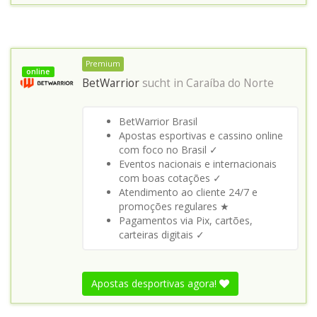
Premium
online
BetWarrior
sucht in
Caraíba do Norte
BetWarrior Brasil
Apostas esportivas e cassino online
com foco no Brasil ✓
Eventos nacionais e internacionais
com boas cotações ✓
Atendimento ao cliente 24/7 e
promoções regulares ★
Pagamentos via Pix, cartões,
carteiras digitais ✓
Apostas desportivas agora!