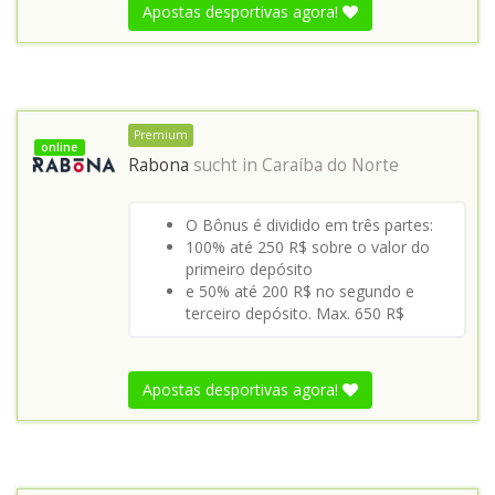
Apostas desportivas agora!
Premium
online
Rabona
sucht in
Caraíba do Norte
O Bônus é dividido em três partes:
100% até 250 R$ sobre o valor do
primeiro depósito
e 50% até 200 R$ no segundo e
terceiro depósito. Max. 650 R$
Apostas desportivas agora!