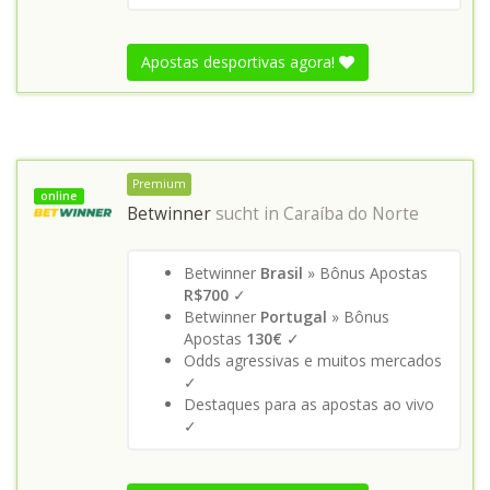
Apostas desportivas agora!
Premium
online
Betwinner
sucht in
Caraíba do Norte
Betwinner
Brasil
» Bônus Apostas
R$700
✓
Betwinner
Portugal
» Bônus
Apostas
130€
✓
Odds agressivas e muitos mercados
✓
Destaques para as apostas ao vivo
✓