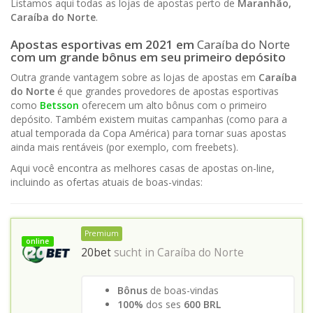
Listamos aqui todas as lojas de apostas perto de
Maranhão,
Caraíba do Norte
.
Apostas esportivas em 202
1
em
Caraíba do Norte
com um grande bônus em seu primeiro depósito
Outra grande vantagem sobre as lojas de apostas em
Caraíba
do Norte
é que grandes provedores de apostas esportivas
como
Betsson
oferecem um alto bônus com o primeiro
depósito. Também existem muitas campanhas (como para a
atual temporada da Copa América) para tornar suas apostas
ainda mais rentáveis (por exemplo, com freebets).
Aqui você encontra as melhores casas de apostas on-line,
incluindo as ofertas atuais de boas-vindas:
Premium
online
20bet
sucht in
Caraíba do Norte
Bônus
de boas-vindas
100%
dos ses
600 BRL