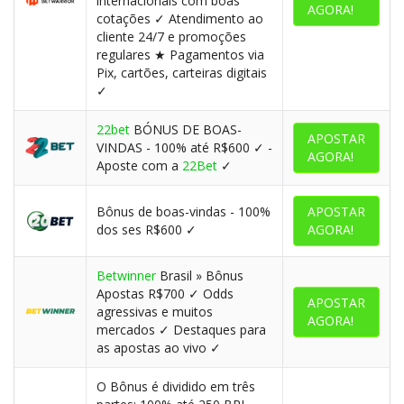
internacionais com boas
AGORA!
cotações ✓ Atendimento ao
cliente 24/7 e promoções
regulares ★ Pagamentos via
Pix, cartões, carteiras digitais
✓
22bet
BÓNUS DE BOAS-
APOSTAR
VINDAS - 100% até R$600 ✓ -
AGORA!
Aposte com a
22Bet
✓
Bônus de boas-vindas - 100%
APOSTAR
dos ses R$600 ✓
AGORA!
Betwinner
Brasil » Bônus
Apostas R$700 ✓ Odds
APOSTAR
agressivas e muitos
AGORA!
mercados ✓ Destaques para
as apostas ao vivo ✓
O Bônus é dividido em três