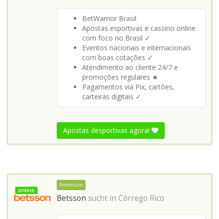
BetWarrior Brasil
Apostas esportivas e cassino online
com foco no Brasil ✓
Eventos nacionais e internacionais
com boas cotações ✓
Atendimento ao cliente 24/7 e
promoções regulares ★
Pagamentos via Pix, cartões,
carteiras digitais ✓
Apostas desportivas agora!
Premium
online
Betsson
sucht in
Córrego Rico