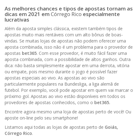
As melhores chances e tipos de apostas tornam as
dicas em 202
1
em
Córrego Rico
especialmente
lucrativas
Além da aposta simples clássica, existem também tipos de
apostas muito mais rentáveis com um alto bônus de boas-
vindas. Se muitas lojas de apostas não podem oferecer uma
aposta combinada, isso não é um problema para o provedor de
apostas
bet365
. Com esse provedor, é muito fácil fazer uma
aposta combinada, com a possibilidade de altos ganhos. Outra
dica: não basta simplesmente apostar em uma derrota, vitória
ou empate, pois mesmo durante o jogo é possível fazer
apostas especiais ao vivo. As apostas ao vivo são
particularmente populares na Bundesliga, a liga alemã de
futebol. Por exemplo, você pode apostar em quem vai marcar o
próximo gol. Apostas ao vivo estão disponíveis em todos os
provedores de apostas conhecidos, como o
bet365.
Encontre agora mesmo uma loja de apostas perto de você! Ou
aposte on-line pelo seu smartphone!
Listamos aqui todas as lojas de apostas perto de
Goiás,
Córrego Rico
.