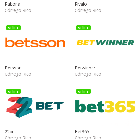
Rabona
Rivalo
Córrego Rico
Córrego Rico
online
online
Betsson
Betwinner
Córrego Rico
Córrego Rico
online
online
22bet
Bet365
Córrego Rico
Córrego Rico