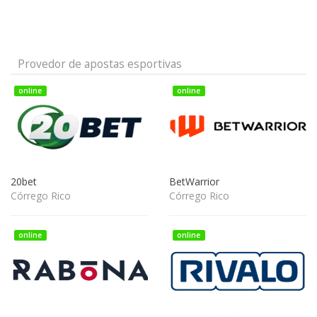
Provedor de apostas esportivas
online
online
20bet
BetWarrior
Córrego Rico
Córrego Rico
online
online