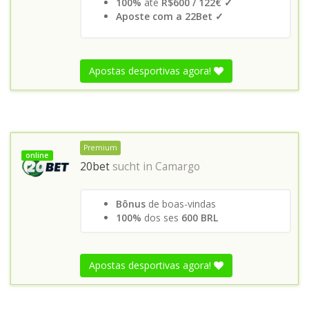
100%
até
R$600 / 122€ ✓
Aposte com a 22Bet ✓
Apostas desportivas agora!
Premium
online
20bet
sucht in
Camargo
Bônus
de boas-vindas
100%
dos ses
600 BRL
Apostas desportivas agora!