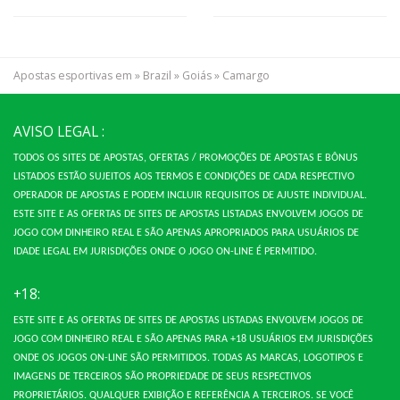
Apostas esportivas em
»
Brazil
»
Goiás
»
Camargo
AVISO LEGAL :
TODOS OS SITES DE APOSTAS, OFERTAS / PROMOÇÕES DE APOSTAS E BÔNUS
LISTADOS ESTÃO SUJEITOS AOS TERMOS E CONDIÇÕES DE CADA RESPECTIVO
OPERADOR DE APOSTAS E PODEM INCLUIR REQUISITOS DE AJUSTE INDIVIDUAL.
ESTE SITE E AS OFERTAS DE SITES DE APOSTAS LISTADAS ENVOLVEM JOGOS DE
JOGO COM DINHEIRO REAL E SÃO APENAS APROPRIADOS PARA USUÁRIOS DE
IDADE LEGAL EM JURISDIÇÕES ONDE O JOGO ON-LINE É PERMITIDO.
+18:
ESTE SITE E AS OFERTAS DE SITES DE APOSTAS LISTADAS ENVOLVEM JOGOS DE
JOGO COM DINHEIRO REAL E SÃO APENAS PARA +18 USUÁRIOS EM JURISDIÇÕES
ONDE OS JOGOS ON-LINE SÃO PERMITIDOS.
TODAS AS MARCAS, LOGOTIPOS E
IMAGENS DE TERCEIROS SÃO PROPRIEDADE DE SEUS RESPECTIVOS
PROPRIETÁRIOS.
QUALQUER EXIBIÇÃO E REFERÊNCIA A TERCEIROS.
SE VOCÊ