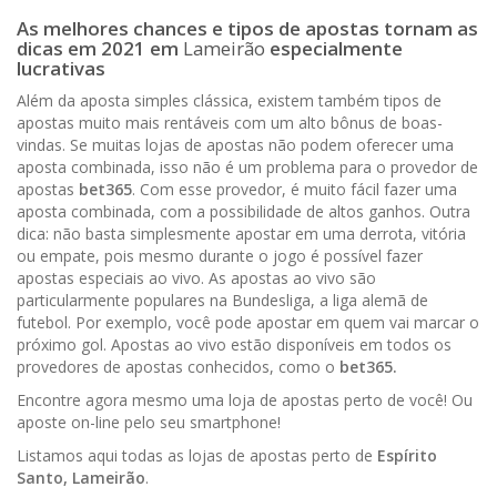
As melhores chances e tipos de apostas tornam as
dicas em 202
1
em
Lameirão
especialmente
lucrativas
Além da aposta simples clássica, existem também tipos de
apostas muito mais rentáveis com um alto bônus de boas-
vindas. Se muitas lojas de apostas não podem oferecer uma
aposta combinada, isso não é um problema para o provedor de
apostas
bet365
. Com esse provedor, é muito fácil fazer uma
aposta combinada, com a possibilidade de altos ganhos. Outra
dica: não basta simplesmente apostar em uma derrota, vitória
ou empate, pois mesmo durante o jogo é possível fazer
apostas especiais ao vivo. As apostas ao vivo são
particularmente populares na Bundesliga, a liga alemã de
futebol. Por exemplo, você pode apostar em quem vai marcar o
próximo gol. Apostas ao vivo estão disponíveis em todos os
provedores de apostas conhecidos, como o
bet365.
Encontre agora mesmo uma loja de apostas perto de você! Ou
aposte on-line pelo seu smartphone!
Listamos aqui todas as lojas de apostas perto de
Espírito
Santo,
Lameirão
.