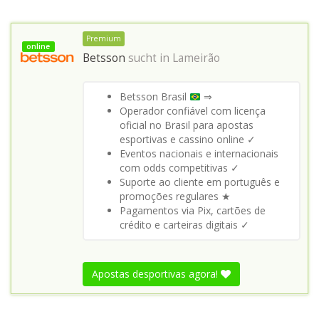
Premium
online
Betsson
sucht in
Lameirão
Betsson Brasil
⇒
Operador confiável com licença
oficial no Brasil para apostas
esportivas e cassino online ✓
Eventos nacionais e internacionais
com odds competitivas ✓
Suporte ao cliente em português e
promoções regulares ★
Pagamentos via Pix, cartões de
crédito e carteiras digitais ✓
Apostas desportivas agora!