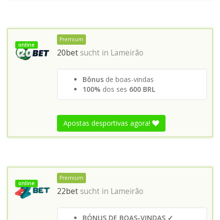
Premium
online
20bet
sucht in
Lameirão
Bônus
de boas-vindas
100%
dos ses
600 BRL
Apostas desportivas agora!
Premium
online
22bet
sucht in
Lameirão
BÓNUS DE BOAS-VINDAS ✓