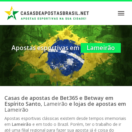
Skip
to
Toggl
main
navig
content
Apostas esportivas em
Lameirão
Casas de apostas de Bet365 e Betway em
Espírito Santo,
Lameirão
e lojas de apostas em
Lameirão
Apostas esportivas clássicas existem desde tempos imemoriais
em
Lameirão
e em todo o Brazil. Porém, ter o trabalho de ir
até uma filial regional para fazer sua aposta já é coisa do