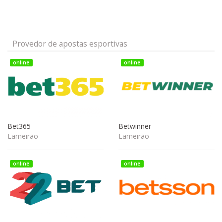
Provedor de apostas esportivas
online
online
Bet365
Betwinner
Lameirão
Lameirão
online
online