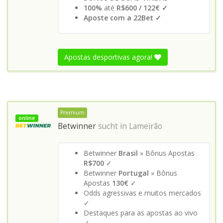
100%
até
R$600 / 122€ ✓
Aposte com a 22Bet ✓
Apostas desportivas agora!
Premium
online
Betwinner
sucht in
Lameirão
Betwinner
Brasil
» Bônus Apostas
R$700
✓
Betwinner
Portugal
» Bônus
Apostas
130€
✓
Odds agressivas e muitos mercados
✓
Destaques para as apostas ao vivo
✓