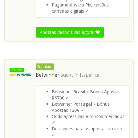
Pagamentos via Pix, cartões,
carteiras digitais ✓
Apostas desportivas agora!
Premium
online
Betwinner
sucht in
Itaparica
Betwinner
Brasil
» Bônus Apostas
R$700
✓
Betwinner
Portugal
» Bônus
Apostas
130€
✓
Odds agressivas e muitos mercados
✓
Destaques para as apostas ao vivo
✓