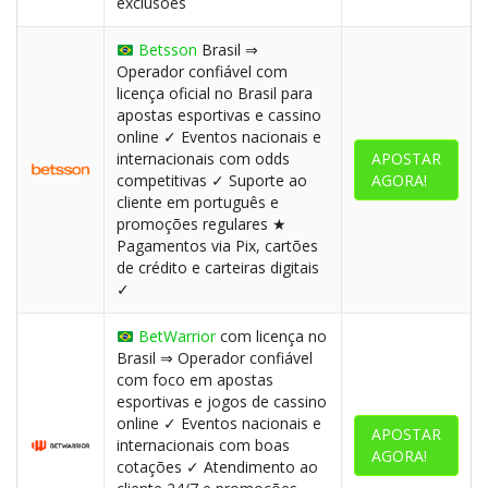
exclusões
Betsson
Brasil ⇒
Operador confiável com
licença oficial no Brasil para
apostas esportivas e cassino
online ✓ Eventos nacionais e
internacionais com odds
APOSTAR
competitivas ✓ Suporte ao
AGORA!
cliente em português e
promoções regulares ★
Pagamentos via Pix, cartões
de crédito e carteiras digitais
✓
BetWarrior
com licença no
Brasil ⇒ Operador confiável
com foco em apostas
esportivas e jogos de cassino
online ✓ Eventos nacionais e
APOSTAR
internacionais com boas
AGORA!
cotações ✓ Atendimento ao