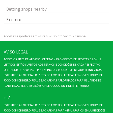
Betting shops nearby:
Palmeira
Apostas esportivas em
»
Brazil
»
Espírito Santo
»
Itaimbé
AVISO LEGAL :
TODOS OS SITES DE APOSTAS, OFERTAS / PROMOÇÕES DE APOSTAS E BÔNUS
LISTADOS ESTÃO SUJEITOS AOS TERMOS E CONDIÇÕES DE CADA RESPECTIVO
OPERADOR DE APOSTAS E PODEM INCLUIR REQUISITOS DE AJUSTE INDIVIDUAL.
ESTE SITE E AS OFERTAS DE SITES DE APOSTAS LISTADAS ENVOLVEM JOGOS DE
JOGO COM DINHEIRO REAL E SÃO APENAS APROPRIADOS PARA USUÁRIOS DE
IDADE LEGAL EM JURISDIÇÕES ONDE O JOGO ON-LINE É PERMITIDO.
+18:
ESTE SITE E AS OFERTAS DE SITES DE APOSTAS LISTADAS ENVOLVEM JOGOS DE
JOGO COM DINHEIRO REAL E SÃO APENAS PARA +18 USUÁRIOS EM JURISDIÇÕES