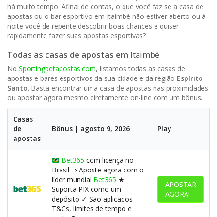
há muito tempo. Afinal de contas, o que você faz se a casa de
apostas ou o bar esportivo em Itaimbé não estiver aberto ou à
noite você de repente descobrir boas chances e quiser
rapidamente fazer suas apostas esportivas?
Todas as casas de apostas em
Itaimbé
No
Sportingbetapostas.com
, listamos todas as casas de
apostas e bares esportivos da sua cidade e da região
Espírito
Santo
. Basta encontrar uma casa de apostas nas proximidades
ou apostar agora mesmo diretamente on-line com um bônus.
Casas
de
Bônus | agosto 9, 2026
Play
apostas
Bet365
com licença no
Brasil ⇒ Aposte agora com o
líder mundial
Bet365
★
APOSTAR
Suporta PIX como um
AGORA!
depósito ✓ São aplicados
T&Cs, limites de tempo e