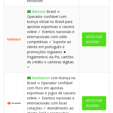
exclusões
Betsson
Brasil ⇒
Operador confiável com
licença oficial no Brasil para
apostas esportivas e cassino
online ✓ Eventos nacionais e
internacionais com odds
APOSTAR
competitivas ✓ Suporte ao
AGORA!
cliente em português e
promoções regulares ★
Pagamentos via Pix, cartões
de crédito e carteiras digitais
✓
BetWarrior
com licença no
Brasil ⇒ Operador confiável
com foco em apostas
esportivas e jogos de cassino
online ✓ Eventos nacionais e
APOSTAR
internacionais com boas
AGORA!
cotações ✓ Atendimento ao