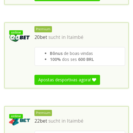
Premium
online
20bet
sucht in
Itaimbé
Bônus
de boas-vindas
100%
dos ses
600 BRL
Apostas desportivas agora!
Premium
online
22bet
sucht in
Itaimbé