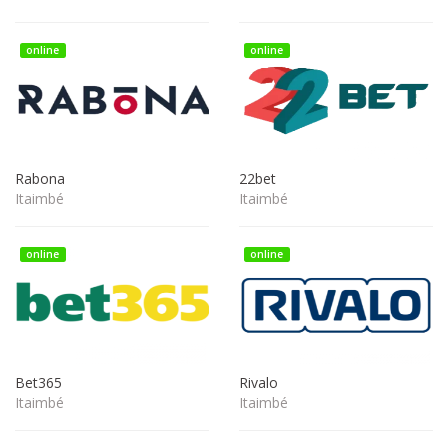
online
online
Rabona
22bet
Itaimbé
Itaimbé
online
online
Bet365
Rivalo
Itaimbé
Itaimbé