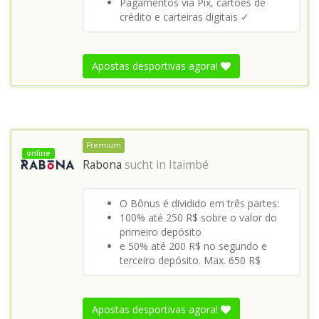
Pagamentos via Pix, cartões de
crédito e carteiras digitais ✓
Apostas desportivas agora!
Premium
online
Rabona
sucht in
Itaimbé
O Bônus é dividido em três partes:
100% até 250 R$ sobre o valor do
primeiro depósito
e 50% até 200 R$ no segundo e
terceiro depósito. Max. 650 R$
Apostas desportivas agora!