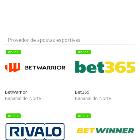
Provedor de apostas esportivas
online
online
BetWarrior
Bet365
Bananal do Norte
Bananal do Norte
online
online