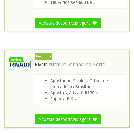
100%
dos ses
600 BRL
Apostas desportivas agora!
Premium
online
Rivalo
sucht in
Bananal do Norte
Apostar no Rivalo a O líder de
mercado no Brasil ★
Aposta grátis até R$50 ✓
Suporta PIX ✓
Apostas desportivas agora!