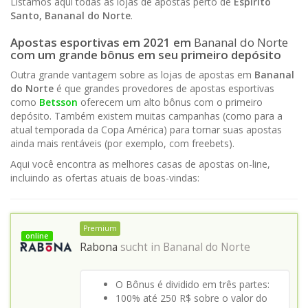
Listamos aqui todas as lojas de apostas perto de
Espírito
Santo,
Bananal do Norte
.
Apostas esportivas em 202
1
em
Bananal do Norte
com um grande bônus em seu primeiro depósito
Outra grande vantagem sobre as lojas de apostas em
Bananal
do Norte
é que grandes provedores de apostas esportivas
como
Betsson
oferecem um alto bônus com o primeiro
depósito. Também existem muitas campanhas (como para a
atual temporada da Copa América) para tornar suas apostas
ainda mais rentáveis (por exemplo, com freebets).
Aqui você encontra as melhores casas de apostas on-line,
incluindo as ofertas atuais de boas-vindas:
Premium
online
Rabona
sucht in
Bananal do Norte
O Bônus é dividido em três partes:
100% até 250 R$ sobre o valor do