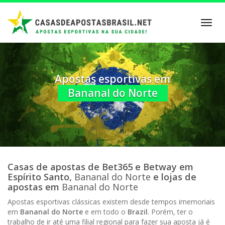
Skip
to
Toggl
main
navig
content
Apostas esportivas em
Bananal do Norte
Casas de apostas de Bet365 e Betway em
Espírito Santo,
Bananal do Norte
e lojas de
apostas em
Bananal do Norte
Apostas esportivas clássicas existem desde tempos imemoriais
em
Bananal do Norte
e em todo o
Brazil
. Porém, ter o
trabalho de ir até uma filial regional para fazer sua aposta já é