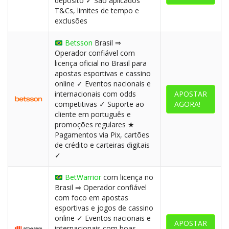
depósito ✓ São aplicados
T&Cs, limites de tempo e
exclusões
Betsson
Brasil ⇒
Operador confiável com
licença oficial no Brasil para
apostas esportivas e cassino
online ✓ Eventos nacionais e
internacionais com odds
APOSTAR
competitivas ✓ Suporte ao
AGORA!
cliente em português e
promoções regulares ★
Pagamentos via Pix, cartões
de crédito e carteiras digitais
✓
BetWarrior
com licença no
Brasil ⇒ Operador confiável
com foco em apostas
esportivas e jogos de cassino
online ✓ Eventos nacionais e
APOSTAR
internacionais com boas