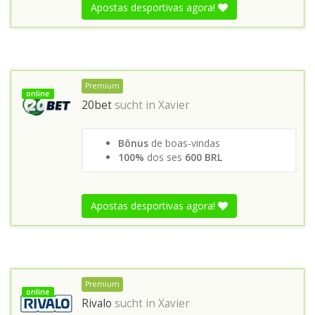
Apostas desportivas agora!
Premium
online
20bet
sucht in
Xavier
Bônus
de boas-vindas
100%
dos ses
600 BRL
Apostas desportivas agora!
Premium
online
Rivalo
sucht in
Xavier