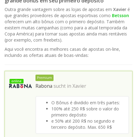
grande bônus em seu primeiro depósito
Outra grande vantagem sobre as lojas de apostas em
Xavier
é
que grandes provedores de apostas esportivas como
Betsson
oferecem um alto bônus com o primeiro depósito. Também
existem muitas campanhas (como para a atual temporada da
Copa América) para tornar suas apostas ainda mais rentáveis
(por exemplo, com freebets).
Aqui você encontra as melhores casas de apostas on-line,
incluindo as ofertas atuais de boas-vindas:
Premium
online
Rabona
sucht in
Xavier
O Bônus é dividido em três partes:
100% até 250 R$ sobre o valor do
primeiro depósito
e 50% até 200 R$ no segundo e
terceiro depósito. Max. 650 R$