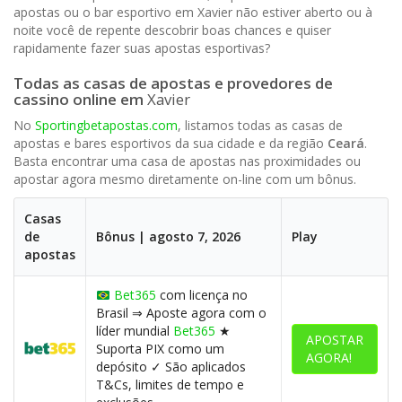
apostas ou o bar esportivo em Xavier não estiver aberto ou à
noite você de repente descobrir boas chances e quiser
rapidamente fazer suas apostas esportivas?
Todas as casas de apostas
e provedores de
cassino online
em
Xavier
No
Sportingbetapostas.com
, listamos todas as casas de
apostas e bares esportivos da sua cidade e da região
Ceará
.
Basta encontrar uma casa de apostas nas proximidades ou
apostar agora mesmo diretamente on-line com um bônus.
Casas
de
Bônus | agosto 7, 2026
Play
apostas
Bet365
com licença no
Brasil ⇒ Aposte agora com o
líder mundial
Bet365
★
APOSTAR
Suporta PIX como um
AGORA!
depósito ✓ São aplicados
T&Cs, limites de tempo e