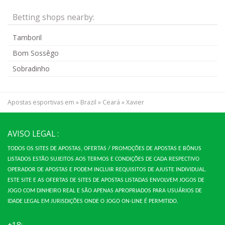
Betting shops nearby:
Tamboril
Bom Sossêgo
Sobradinho
Apostas esportivas em
»
Brazil
»
Ceará
»
Xavier
AVISO LEGAL :
TODOS OS SITES DE APOSTAS, OFERTAS / PROMOÇÕES DE APOSTAS E BÔNUS
LISTADOS ESTÃO SUJEITOS AOS TERMOS E CONDIÇÕES DE CADA RESPECTIVO
OPERADOR DE APOSTAS E PODEM INCLUIR REQUISITOS DE AJUSTE INDIVIDUAL.
ESTE SITE E AS OFERTAS DE SITES DE APOSTAS LISTADAS ENVOLVEM JOGOS DE
JOGO COM DINHEIRO REAL E SÃO APENAS APROPRIADOS PARA USUÁRIOS DE
IDADE LEGAL EM JURISDIÇÕES ONDE O JOGO ON-LINE É PERMITIDO.