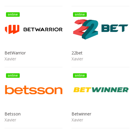
online
online
BetWarrior
22bet
Xavier
Xavier
online
online
Betsson
Betwinner
Xavier
Xavier