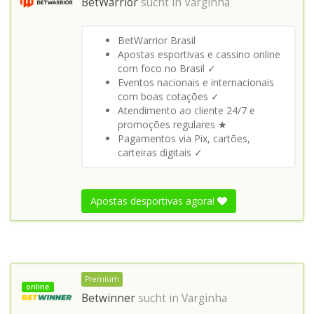
BetWarrior
sucht in
Varginha
BetWarrior Brasil
Apostas esportivas e cassino online
com foco no Brasil ✓
Eventos nacionais e internacionais
com boas cotações ✓
Atendimento ao cliente 24/7 e
promoções regulares ★
Pagamentos via Pix, cartões,
carteiras digitais ✓
Apostas desportivas agora!
Premium
online
Betwinner
sucht in
Varginha