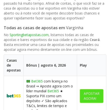
passado há muito tempo. Afinal de contas, o que você faz se a
casa de apostas ou o bar esportivo em Varginha não estiver
aberto ou à noite você de repente descobrir boas chances e
quiser rapidamente fazer suas apostas esportivas?
Todas as casas de apostas em
Varginha
No
Sportingbetapostas.com
, listamos todas as casas de
apostas e bares esportivos da sua cidade e da região
Ceará
.
Basta encontrar uma casa de apostas nas proximidades ou
apostar agora mesmo diretamente on-line com um bônus.
Casas
de
Bônus | agosto 6, 2026
Play
apostas
Bet365
com licença no
Brasil ⇒ Aposte agora com o
líder mundial
Bet365
★
APOSTAR
Suporta PIX como um
AGORA!
depósito ✓ São aplicados
T&Cs, limites de tempo e