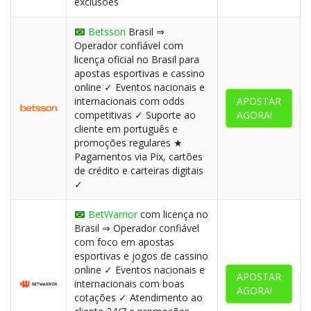
exclusões
Betsson
Brasil ⇒
Operador confiável com
licença oficial no Brasil para
apostas esportivas e cassino
online ✓ Eventos nacionais e
internacionais com odds
APOSTAR
competitivas ✓ Suporte ao
AGORA!
cliente em português e
promoções regulares ★
Pagamentos via Pix, cartões
de crédito e carteiras digitais
✓
BetWarrior
com licença no
Brasil ⇒ Operador confiável
com foco em apostas
esportivas e jogos de cassino
online ✓ Eventos nacionais e
APOSTAR
internacionais com boas
AGORA!
cotações ✓ Atendimento ao