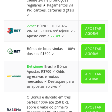
cliente 24/7 e promoções
regulares ★ Pagamentos via
Pix, cartões, carteiras digitais
✓
22bet
BÓNUS DE BOAS-
APOSTAR
VINDAS - 100% até R$600 ✓ -
AGORA!
Aposte com a
22Bet
✓
Bônus de boas-vindas - 100%
APOSTAR
dos ses R$600 ✓
AGORA!
Betwinner
Brasil » Bônus
Apostas R$700 ✓ Odds
APOSTAR
agressivas e muitos
AGORA!
mercados ✓ Destaques para
as apostas ao vivo ✓
O Bônus é dividido em três
partes: 100% até 250 BRL
sobre o valor do primeiro
APOSTAR