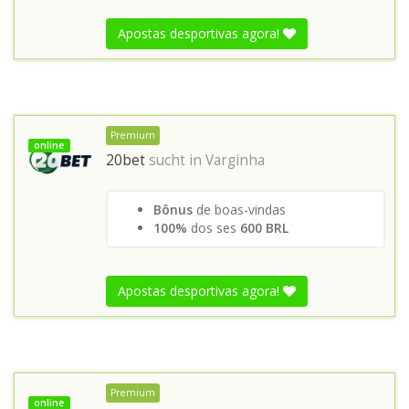
Apostas desportivas agora!
Premium
online
20bet
sucht in
Varginha
Bônus
de boas-vindas
100%
dos ses
600 BRL
Apostas desportivas agora!
Premium
online