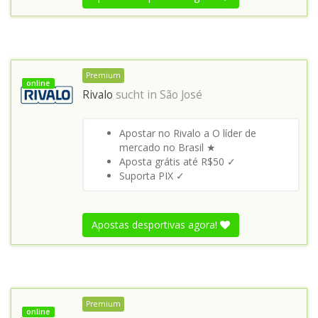
Premium
online
Rivalo
sucht in
São José
Apostar no Rivalo a O líder de
mercado no Brasil ★
Aposta grátis até R$50 ✓
Suporta PIX ✓
Apostas desportivas agora!
Premium
online