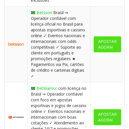
exclusões
Betsson
Brasil ⇒
Operador confiável com
licença oficial no Brasil para
apostas esportivas e cassino
online ✓ Eventos nacionais e
internacionais com odds
APOSTAR
competitivas ✓ Suporte ao
AGORA!
cliente em português e
promoções regulares ★
Pagamentos via Pix, cartões
de crédito e carteiras digitais
✓
BetWarrior
com licença no
Brasil ⇒ Operador confiável
com foco em apostas
esportivas e jogos de cassino
online ✓ Eventos nacionais e
APOSTAR
internacionais com boas
AGORA!
cotações ✓ Atendimento ao
cliente 24/7 e promoções