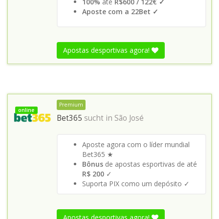
100%
até
R$600 / 122€ ✓
Aposte com a 22Bet ✓
Apostas desportivas agora!
Premium
online
Bet365
sucht in
São José
Aposte agora com o líder mundial
Bet365 ★
Bônus
de apostas esportivas de até
R$ 200
✓
Suporta PIX como um depósito ✓
Apostas desportivas agora!