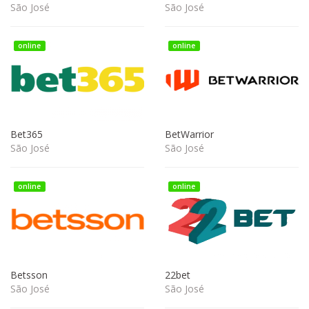
São José
São José
online
online
Bet365
BetWarrior
São José
São José
online
online
Betsson
22bet
São José
São José