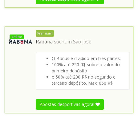
Premium
online
Rabona
sucht in
São José
O Bônus é dividido em três partes:
100% até 250 R$ sobre o valor do
primeiro depósito
e 50% até 200 R$ no segundo e
terceiro depósito. Max. 650 R$
Apostas desportivas agora!