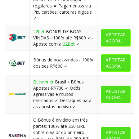
regulares ★ Pagamentos via
Pix, cartões, carteiras digitais
✓
22bet
BÓNUS DE BOAS-
APOSTAR
VINDAS - 100% até R$600 ✓ -
AGORA!
Aposte com a
22Bet
✓
Bônus de boas-vindas - 100%
APOSTAR
dos ses R$600 ✓
AGORA!
Betwinner
Brasil » Bônus
Apostas R$700 ✓ Odds
APOSTAR
agressivas e muitos
AGORA!
mercados ✓ Destaques para
as apostas ao vivo ✓
O Bônus é dividido em três
partes: 100% até 250 BRL
sobre o valor do primeiro
APOSTAR
depósito e 50% até 200 BRL
AGORA!