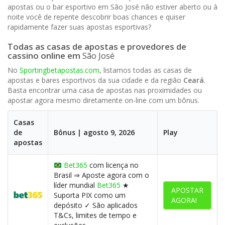
apostas ou o bar esportivo em São José não estiver aberto ou à
noite você de repente descobrir boas chances e quiser
rapidamente fazer suas apostas esportivas?
Todas as casas de apostas
e provedores de
cassino online
em
São José
No
Sportingbetapostas.com
, listamos todas as casas de
apostas e bares esportivos da sua cidade e da região
Ceará
.
Basta encontrar uma casa de apostas nas proximidades ou
apostar agora mesmo diretamente on-line com um bônus.
Casas
de
Bônus | agosto 9, 2026
Play
apostas
Bet365
com licença no
Brasil ⇒ Aposte agora com o
líder mundial
Bet365
★
APOSTAR
Suporta PIX como um
AGORA!
depósito ✓ São aplicados
T&Cs, limites de tempo e