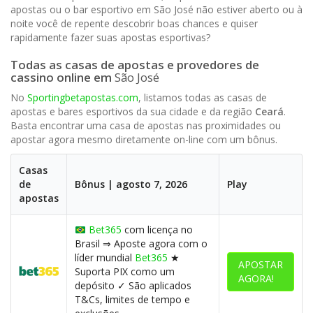
apostas ou o bar esportivo em São José não estiver aberto ou à
noite você de repente descobrir boas chances e quiser
rapidamente fazer suas apostas esportivas?
Todas as casas de apostas
e provedores de
cassino online
em
São José
No
Sportingbetapostas.com
, listamos todas as casas de
apostas e bares esportivos da sua cidade e da região
Ceará
.
Basta encontrar uma casa de apostas nas proximidades ou
apostar agora mesmo diretamente on-line com um bônus.
Casas
de
Bônus | agosto 7, 2026
Play
apostas
Bet365
com licença no
Brasil ⇒ Aposte agora com o
líder mundial
Bet365
★
APOSTAR
Suporta PIX como um
AGORA!
depósito ✓ São aplicados
T&Cs, limites de tempo e