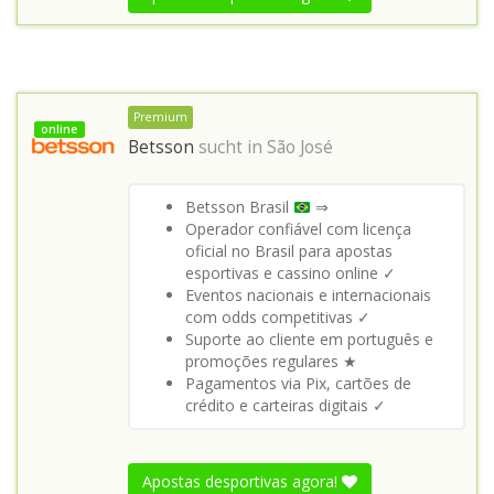
Premium
online
Betsson
sucht in
São José
Betsson Brasil
⇒
Operador confiável com licença
oficial no Brasil para apostas
esportivas e cassino online ✓
Eventos nacionais e internacionais
com odds competitivas ✓
Suporte ao cliente em português e
promoções regulares ★
Pagamentos via Pix, cartões de
crédito e carteiras digitais ✓
Apostas desportivas agora!