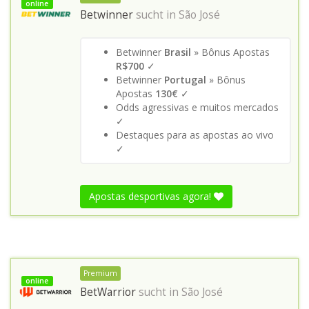
online
Betwinner
sucht in
São José
Betwinner
Brasil
» Bônus Apostas
R$700
✓
Betwinner
Portugal
» Bônus
Apostas
130€
✓
Odds agressivas e muitos mercados
✓
Destaques para as apostas ao vivo
✓
Apostas desportivas agora!
Premium
online
BetWarrior
sucht in
São José