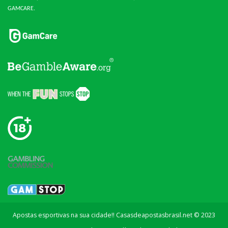
GAMCARE.
Apostas esportivas na sua cidade!! Casasdeapostasbrasil.net © 2023