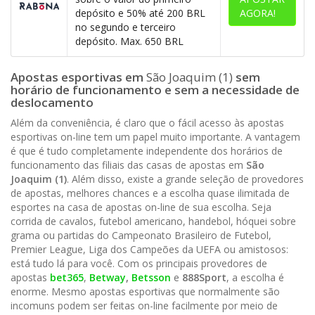
depósito e 50% até 200 BRL
AGORA!
no segundo e terceiro
depósito. Max. 650 BRL
Apostas esportivas em
São Joaquim (1)
sem
horário de funcionamento e sem a necessidade de
deslocamento
Além da conveniência, é claro que o fácil acesso às apostas
esportivas on-line tem um papel muito importante. A vantagem
é que é tudo completamente independente dos horários de
funcionamento das filiais das casas de apostas em
São
Joaquim (1)
. Além disso, existe a grande seleção de provedores
de apostas, melhores chances e a escolha quase ilimitada de
esportes na casa de apostas on-line de sua escolha. Seja
corrida de cavalos, futebol americano, handebol, hóquei sobre
grama ou partidas do Campeonato Brasileiro de Futebol,
Premier League, Liga dos Campeões da UEFA ou amistosos:
está tudo lá para você. Com os principais provedores de
apostas
bet365
,
Betway
,
Betsson
e
888Sport
, a escolha é
enorme. Mesmo apostas esportivas que normalmente são
incomuns podem ser feitas on-line facilmente por meio de