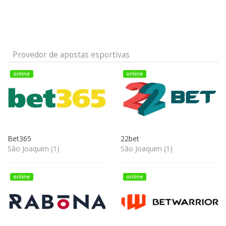
Provedor de apostas esportivas
online
online
Bet365
22bet
São Joaquim (1)
São Joaquim (1)
online
online