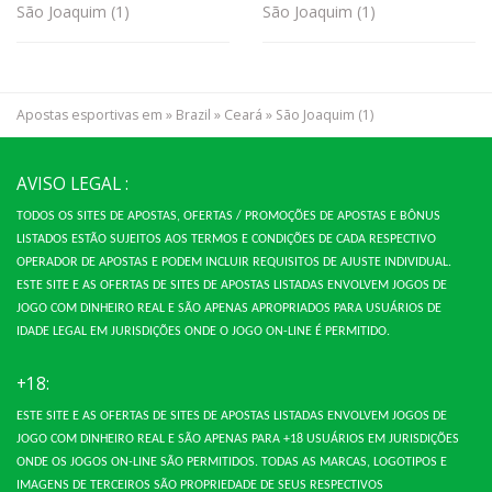
São Joaquim (1)
São Joaquim (1)
Apostas esportivas em
»
Brazil
»
Ceará
»
São Joaquim (1)
AVISO LEGAL :
TODOS OS SITES DE APOSTAS, OFERTAS / PROMOÇÕES DE APOSTAS E BÔNUS
LISTADOS ESTÃO SUJEITOS AOS TERMOS E CONDIÇÕES DE CADA RESPECTIVO
OPERADOR DE APOSTAS E PODEM INCLUIR REQUISITOS DE AJUSTE INDIVIDUAL.
ESTE SITE E AS OFERTAS DE SITES DE APOSTAS LISTADAS ENVOLVEM JOGOS DE
JOGO COM DINHEIRO REAL E SÃO APENAS APROPRIADOS PARA USUÁRIOS DE
IDADE LEGAL EM JURISDIÇÕES ONDE O JOGO ON-LINE É PERMITIDO.
+18:
ESTE SITE E AS OFERTAS DE SITES DE APOSTAS LISTADAS ENVOLVEM JOGOS DE
JOGO COM DINHEIRO REAL E SÃO APENAS PARA +18 USUÁRIOS EM JURISDIÇÕES
ONDE OS JOGOS ON-LINE SÃO PERMITIDOS.
TODAS AS MARCAS, LOGOTIPOS E
IMAGENS DE TERCEIROS SÃO PROPRIEDADE DE SEUS RESPECTIVOS