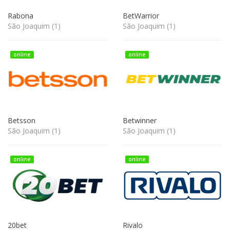
Rabona
BetWarrior
São Joaquim (1)
São Joaquim (1)
online
online
Betsson
Betwinner
São Joaquim (1)
São Joaquim (1)
online
online
20bet
Rivalo