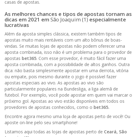
casas de apostas.
As melhores chances e tipos de apostas tornam as
dicas em 202
1
em
São Joaquim (1)
especialmente
lucrativas
Além da aposta simples clássica, existem também tipos de
apostas muito mais rentáveis com um alto bônus de boas-
vindas. Se muitas lojas de apostas não podem oferecer uma
aposta combinada, isso não é um problema para o provedor de
apostas
bet365
. Com esse provedor, é muito fácil fazer uma
aposta combinada, com a possibilidade de altos ganhos. Outra
dica: não basta simplesmente apostar em uma derrota, vitória
ou empate, pois mesmo durante o jogo é possível fazer
apostas especiais ao vivo. As apostas ao vivo são
particularmente populares na Bundesliga, a liga alemã de
futebol. Por exemplo, você pode apostar em quem vai marcar o
próximo gol. Apostas ao vivo estão disponíveis em todos os
provedores de apostas conhecidos, como o
bet365.
Encontre agora mesmo uma loja de apostas perto de você! Ou
aposte on-line pelo seu smartphone!
Listamos aqui todas as lojas de apostas perto de
Ceará,
São