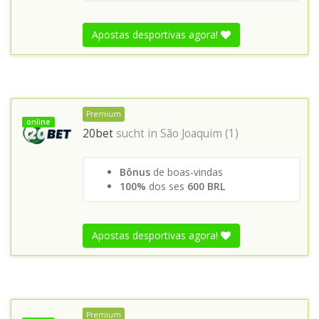
Apostas desportivas agora!
Premium
online
20bet
sucht in
São Joaquim (1)
Bônus
de boas-vindas
100%
dos ses
600 BRL
Apostas desportivas agora!
Premium