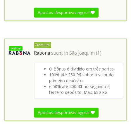
Apostas desportivas agora!
Premium
online
Rabona
sucht in
São Joaquim (1)
O Bônus é dividido em três partes:
100% até 250 R$ sobre o valor do
primeiro depósito
e 50% até 200 R$ no segundo e
terceiro depósito. Max. 650 R$
Apostas desportivas agora!