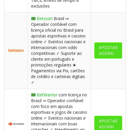
T&Cs, limites de tempo e
exclusões
Betsson
Brasil ⇒
Operador confiável com
licença oficial no Brasil para
apostas esportivas e cassino
online ✓ Eventos nacionais e
internacionais com odds
APOSTAR
competitivas ✓ Suporte ao
AGORA!
cliente em português e
promoções regulares ★
Pagamentos via Pix, cartões
de crédito e carteiras digitais
✓
BetWarrior
com licença no
Brasil ⇒ Operador confiável
com foco em apostas
esportivas e jogos de cassino
online ✓ Eventos nacionais e
APOSTAR
internacionais com boas
AGORA!
cotações ✓ Atendimento ao