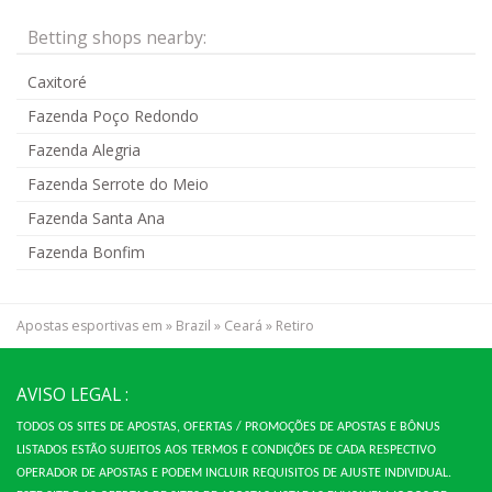
Betting shops nearby:
Caxitoré
Fazenda Poço Redondo
Fazenda Alegria
Fazenda Serrote do Meio
Fazenda Santa Ana
Fazenda Bonfim
Apostas esportivas em
»
Brazil
»
Ceará
»
Retiro
AVISO LEGAL :
TODOS OS SITES DE APOSTAS, OFERTAS / PROMOÇÕES DE APOSTAS E BÔNUS
LISTADOS ESTÃO SUJEITOS AOS TERMOS E CONDIÇÕES DE CADA RESPECTIVO
OPERADOR DE APOSTAS E PODEM INCLUIR REQUISITOS DE AJUSTE INDIVIDUAL.