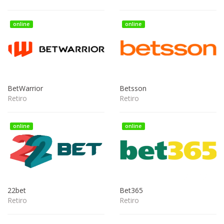
online
online
BetWarrior
Betsson
Retiro
Retiro
online
online
22bet
Bet365
Retiro
Retiro