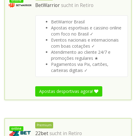
online
BetWarrior
sucht in
Retiro
BetWarrior Brasil
Apostas esportivas e cassino online
com foco no Brasil ✓
Eventos nacionais e internacionais
com boas cotações ✓
Atendimento ao cliente 24/7 e
promoções regulares ★
Pagamentos via Pix, cartões,
carteiras digitais ✓
Apostas desportivas agora!
Premium
online
22bet
sucht in
Retiro