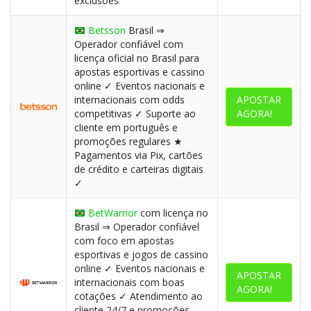
exclusões
Betsson
Brasil ⇒
Operador confiável com
licença oficial no Brasil para
apostas esportivas e cassino
online ✓ Eventos nacionais e
internacionais com odds
APOSTAR
competitivas ✓ Suporte ao
AGORA!
cliente em português e
promoções regulares ★
Pagamentos via Pix, cartões
de crédito e carteiras digitais
✓
BetWarrior
com licença no
Brasil ⇒ Operador confiável
com foco em apostas
esportivas e jogos de cassino
online ✓ Eventos nacionais e
APOSTAR
internacionais com boas
AGORA!
cotações ✓ Atendimento ao
cliente 24/7 e promoções