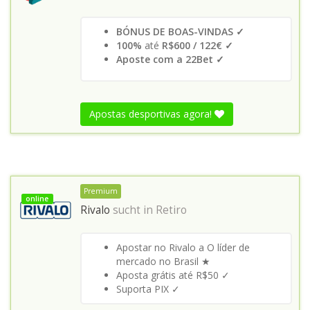
BÓNUS DE BOAS-VINDAS ✓
100%
até
R$600 / 122€ ✓
Aposte com a 22Bet ✓
Apostas desportivas agora!
Premium
online
Rivalo
sucht in
Retiro
Apostar no Rivalo a O líder de
mercado no Brasil ★
Aposta grátis até R$50 ✓
Suporta PIX ✓