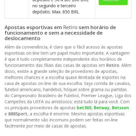
no segundo e terceiro
depósito. Max. 650 BRL
Apostas esportivas em
Retiro
sem horário de
funcionamento e sem a necessidade de
deslocamento
Além da conveniência, é claro que o fácil acesso às apostas
esportivas on-line tem um papel muito importante. A vantagem
é que é tudo completamente independente dos horários de
funcionamento das filiais das casas de apostas em
Retiro
. Além
disso, existe a grande seleção de provedores de apostas,
melhores chances e a escolha quase ilimitada de esportes na
casa de apostas on-line de sua escolha. Seja corrida de cavalos,
futebol americano, handebol, hóquei sobre grama ou partidas
do Campeonato Brasileiro de Futebol, Premier League, Liga dos
Campeões da UEFA ou amistosos: está tudo lá para você. Com
os principais provedores de apostas
bet365
,
Betway
,
Betsson
e
888Sport
, a escolha é enorme. Mesmo apostas esportivas
que normalmente são incomuns podem ser feitas on-line
facilmente por meio de casas de apostas.