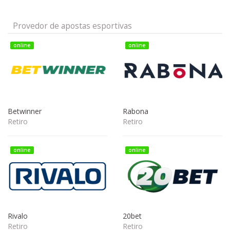
Provedor de apostas esportivas
online
online
Betwinner
Rabona
Retiro
Retiro
online
online
Rivalo
20bet
Retiro
Retiro