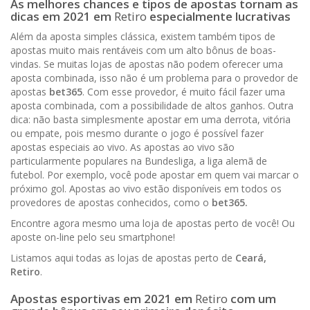
As melhores chances e tipos de apostas tornam as
dicas em 202
1
em
Retiro
especialmente lucrativas
Além da aposta simples clássica, existem também tipos de
apostas muito mais rentáveis com um alto bônus de boas-
vindas. Se muitas lojas de apostas não podem oferecer uma
aposta combinada, isso não é um problema para o provedor de
apostas
bet365
. Com esse provedor, é muito fácil fazer uma
aposta combinada, com a possibilidade de altos ganhos. Outra
dica: não basta simplesmente apostar em uma derrota, vitória
ou empate, pois mesmo durante o jogo é possível fazer
apostas especiais ao vivo. As apostas ao vivo são
particularmente populares na Bundesliga, a liga alemã de
futebol. Por exemplo, você pode apostar em quem vai marcar o
próximo gol. Apostas ao vivo estão disponíveis em todos os
provedores de apostas conhecidos, como o
bet365.
Encontre agora mesmo uma loja de apostas perto de você! Ou
aposte on-line pelo seu smartphone!
Listamos aqui todas as lojas de apostas perto de
Ceará,
Retiro
.
Apostas esportivas em 202
1
em
Retiro
com um