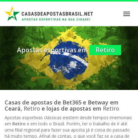
Skip
to
Toggl
main
navig
content
Apostas esportivas em
Retiro
Casas de apostas de Bet365 e Betway em
Ceará,
Retiro
e lojas de apostas em
Retiro
Apostas esportivas clássicas existem desde tempos imemoriais
em
Retiro
e em todo o Brazil. Porém, ter o trabalho de ir até
uma filial regional para fazer sua aposta já é coisa do passado
há muito tempo. Afinal de contas, o que você faz se a casa de