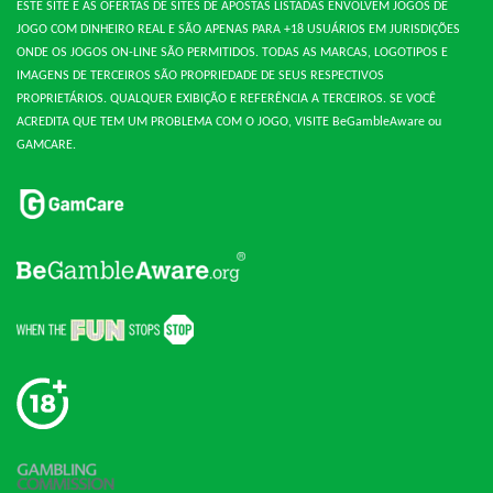
ESTE SITE E AS OFERTAS DE SITES DE APOSTAS LISTADAS ENVOLVEM JOGOS DE
JOGO COM DINHEIRO REAL E SÃO APENAS PARA +18 USUÁRIOS EM JURISDIÇÕES
ONDE OS JOGOS ON-LINE SÃO PERMITIDOS.
TODAS AS MARCAS, LOGOTIPOS E
IMAGENS DE TERCEIROS SÃO PROPRIEDADE DE SEUS RESPECTIVOS
PROPRIETÁRIOS.
QUALQUER EXIBIÇÃO E REFERÊNCIA A TERCEIROS.
SE VOCÊ
ACREDITA QUE TEM UM PROBLEMA COM O JOGO, VISITE BeGambleAware ou
GAMCARE.