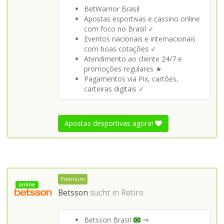
BetWarrior Brasil
Apostas esportivas e cassino online
com foco no Brasil ✓
Eventos nacionais e internacionais
com boas cotações ✓
Atendimento ao cliente 24/7 e
promoções regulares ★
Pagamentos via Pix, cartões,
carteiras digitais ✓
Apostas desportivas agora!
Premium
online
Betsson
sucht in
Retiro
Betsson Brasil
⇒