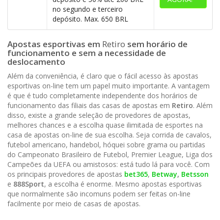
no segundo e terceiro
depósito. Max. 650 BRL
Apostas esportivas em
Retiro
sem horário de
funcionamento e sem a necessidade de
deslocamento
Além da conveniência, é claro que o fácil acesso às apostas
esportivas on-line tem um papel muito importante. A vantagem
é que é tudo completamente independente dos horários de
funcionamento das filiais das casas de apostas em
Retiro
. Além
disso, existe a grande seleção de provedores de apostas,
melhores chances e a escolha quase ilimitada de esportes na
casa de apostas on-line de sua escolha. Seja corrida de cavalos,
futebol americano, handebol, hóquei sobre grama ou partidas
do Campeonato Brasileiro de Futebol, Premier League, Liga dos
Campeões da UEFA ou amistosos: está tudo lá para você. Com
os principais provedores de apostas
bet365
,
Betway
,
Betsson
e
888Sport
, a escolha é enorme. Mesmo apostas esportivas
que normalmente são incomuns podem ser feitas on-line
facilmente por meio de casas de apostas.