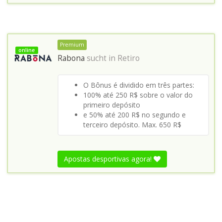
Premium
online
Rabona
sucht in
Retiro
O Bônus é dividido em três partes:
100% até 250 R$ sobre o valor do
primeiro depósito
e 50% até 200 R$ no segundo e
terceiro depósito. Max. 650 R$
Apostas desportivas agora!