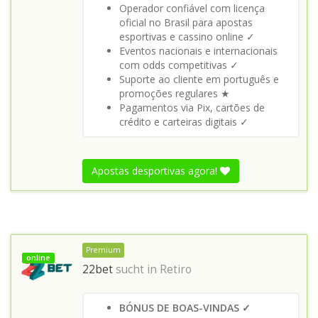
Operador confiável com licença
oficial no Brasil para apostas
esportivas e cassino online ✓
Eventos nacionais e internacionais
com odds competitivas ✓
Suporte ao cliente em português e
promoções regulares ★
Pagamentos via Pix, cartões de
crédito e carteiras digitais ✓
Apostas desportivas agora!
Premium
online
22bet
sucht in
Retiro
BÓNUS DE BOAS-VINDAS ✓