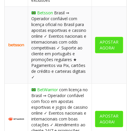
exclusões
Betsson
Brasil ⇒
Operador confiável com
licença oficial no Brasil para
apostas esportivas e cassino
online ✓ Eventos nacionais e
internacionais com odds
APOSTAR
competitivas ✓ Suporte ao
AGORA!
cliente em português e
promoções regulares ★
Pagamentos via Pix, cartões
de crédito e carteiras digitais
✓
BetWarrior
com licença no
Brasil ⇒ Operador confiável
com foco em apostas
esportivas e jogos de cassino
online ✓ Eventos nacionais e
APOSTAR
internacionais com boas
AGORA!
cotações ✓ Atendimento ao
cliente 24/7 e promoções