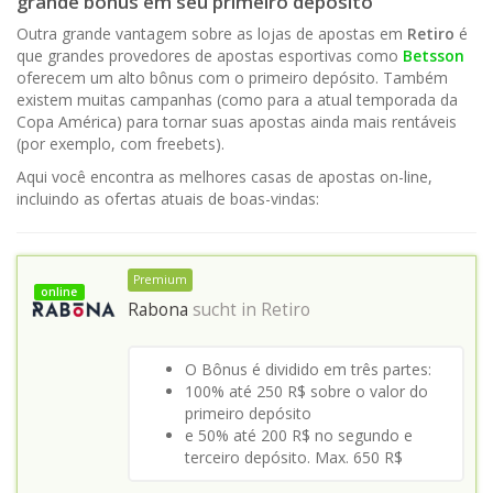
grande bônus em seu primeiro depósito
Outra grande vantagem sobre as lojas de apostas em
Retiro
é
que grandes provedores de apostas esportivas como
Betsson
oferecem um alto bônus com o primeiro depósito. Também
existem muitas campanhas (como para a atual temporada da
Copa América) para tornar suas apostas ainda mais rentáveis
(por exemplo, com freebets).
Aqui você encontra as melhores casas de apostas on-line,
incluindo as ofertas atuais de boas-vindas:
Premium
online
Rabona
sucht in
Retiro
O Bônus é dividido em três partes:
100% até 250 R$ sobre o valor do
primeiro depósito
e 50% até 200 R$ no segundo e
terceiro depósito. Max. 650 R$