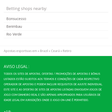
Betting shops nearby:
Bonsucesso
Berimbau
Rio Verde
Apostas esportivas em
»
Brazil
»
Ceará
»
Retiro
AVISO LEGAL :
TODOS OS SITES DE APOSTAS, OFERTAS / PROMOÇÕES DE APOSTAS E BÔNUS
LISTADOS ESTÃO SUJEITOS AOS TERMOS E CONDIÇÕES DE CADA RESPECTIVO
OPERADOR DE APOSTAS E PODEM INCLUIR REQUISITOS DE AJUSTE INDIVIDUAL.
ESTE SITE E AS OFERTAS DE SITES DE APOSTAS LISTADAS ENVOLVEM JOGOS DE
JOGO COM DINHEIRO REAL E SÃO APENAS APROPRIADOS PARA USUÁRIOS DE
IDADE LEGAL EM JURISDIÇÕES ONDE O JOGO ON-LINE É PERMITIDO.