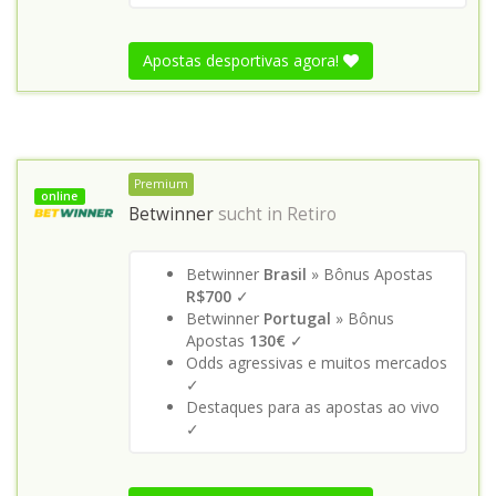
Apostas desportivas agora!
Premium
online
Betwinner
sucht in
Retiro
Betwinner
Brasil
» Bônus Apostas
R$700
✓
Betwinner
Portugal
» Bônus
Apostas
130€
✓
Odds agressivas e muitos mercados
✓
Destaques para as apostas ao vivo
✓