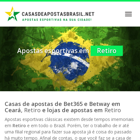
Skip
to
Toggl
main
navig
content
Apostas esportivas em
Retiro
Casas de apostas de Bet365 e Betway em
Ceará,
Retiro
e lojas de apostas em
Retiro
Apostas esportivas clássicas existem desde tempos imemoriais
em
Retiro
e em todo o Brazil. Porém, ter o trabalho de ir até
uma filial regional para fazer sua aposta já é coisa do passado
há muito tempo. Afinal de contas, o que você faz se a casa de