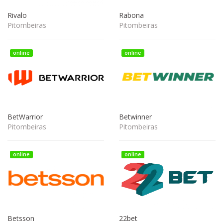
Rivalo
Rabona
Pitombeiras
Pitombeiras
online
online
BetWarrior
Betwinner
Pitombeiras
Pitombeiras
online
online
Betsson
22bet