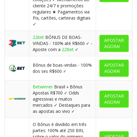
cliente 24/7 e promoções
regulares ★ Pagamentos via
Pix, cartões, carteiras digitais
✓
22bet
BÓNUS DE BOAS-
APOSTAR
VINDAS - 100% até R$600 ✓ -
AGORA!
Aposte com a
22Bet
✓
Bônus de boas-vindas - 100%
APOSTAR
dos ses R$600 ✓
AGORA!
Betwinner
Brasil » Bônus
Apostas R$700 ✓ Odds
APOSTAR
agressivas e muitos
AGORA!
mercados ✓ Destaques para
as apostas ao vivo ✓
O Bônus é dividido em três
partes: 100% até 250 BRL
sobre o valor do primeiro
APOSTAR