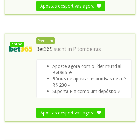
Apostas desportivas agora!
Premium
online
Bet365
sucht in
Pitombeiras
Aposte agora com o líder mundial
Bet365 ★
Bônus
de apostas esportivas de até
R$ 200
✓
Suporta PIX como um depósito ✓
Apostas desportivas agora!