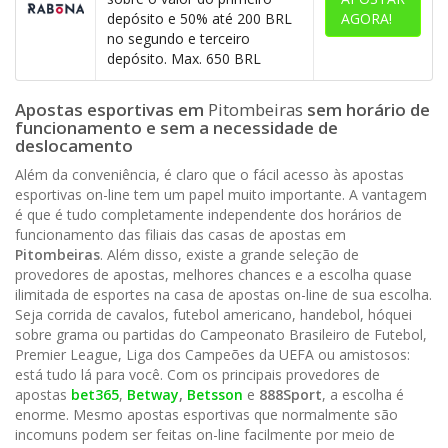
depósito e 50% até 200 BRL
AGORA!
no segundo e terceiro
depósito. Max. 650 BRL
Apostas esportivas em
Pitombeiras
sem horário de
funcionamento e sem a necessidade de
deslocamento
Além da conveniência, é claro que o fácil acesso às apostas
esportivas on-line tem um papel muito importante. A vantagem
é que é tudo completamente independente dos horários de
funcionamento das filiais das casas de apostas em
Pitombeiras
. Além disso, existe a grande seleção de
provedores de apostas, melhores chances e a escolha quase
ilimitada de esportes na casa de apostas on-line de sua escolha.
Seja corrida de cavalos, futebol americano, handebol, hóquei
sobre grama ou partidas do Campeonato Brasileiro de Futebol,
Premier League, Liga dos Campeões da UEFA ou amistosos:
está tudo lá para você. Com os principais provedores de
apostas
bet365
,
Betway
,
Betsson
e
888Sport
, a escolha é
enorme. Mesmo apostas esportivas que normalmente são
incomuns podem ser feitas on-line facilmente por meio de