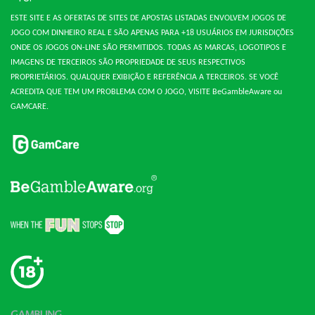
ESTE SITE E AS OFERTAS DE SITES DE APOSTAS LISTADAS ENVOLVEM JOGOS DE
JOGO COM DINHEIRO REAL E SÃO APENAS PARA +18 USUÁRIOS EM JURISDIÇÕES
ONDE OS JOGOS ON-LINE SÃO PERMITIDOS.
TODAS AS MARCAS, LOGOTIPOS E
IMAGENS DE TERCEIROS SÃO PROPRIEDADE DE SEUS RESPECTIVOS
PROPRIETÁRIOS.
QUALQUER EXIBIÇÃO E REFERÊNCIA A TERCEIROS.
SE VOCÊ
ACREDITA QUE TEM UM PROBLEMA COM O JOGO, VISITE BeGambleAware ou
GAMCARE.