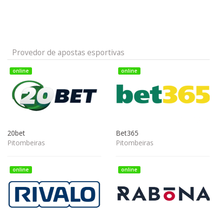
Provedor de apostas esportivas
online
online
20bet
Bet365
Pitombeiras
Pitombeiras
online
online