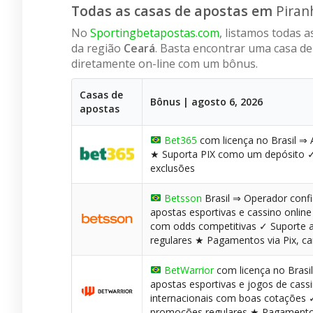
Todas as casas de apostas em
Piran
No
Sportingbetapostas.com
, listamos todas 
da região
Ceará
. Basta encontrar uma casa d
diretamente on-line com um bônus.
Casas de
Bônus | agosto 6, 2026
apostas
Bet365
com licença no Brasil ⇒ 
★ Suporta PIX como um depósito ✓ 
exclusões
Betsson
Brasil ⇒ Operador confiá
apostas esportivas e cassino online
com odds competitivas ✓ Suporte 
regulares ★ Pagamentos via Pix, cart
BetWarrior
com licença no Brasi
apostas esportivas e jogos de cass
internacionais com boas cotações 
promoções regulares ★ Pagamentos v