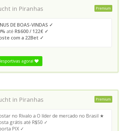
ucht in
Piranhas
Premium
NUS DE BOAS-VINDAS ✓
0%
até
R$600 / 122€ ✓
oste com a 22Bet ✓
esportivas agora!
ucht in
Piranhas
Premium
star no Rivalo a O líder de mercado no Brasil ★
sta grátis até R$50 ✓
porta PIX ✓