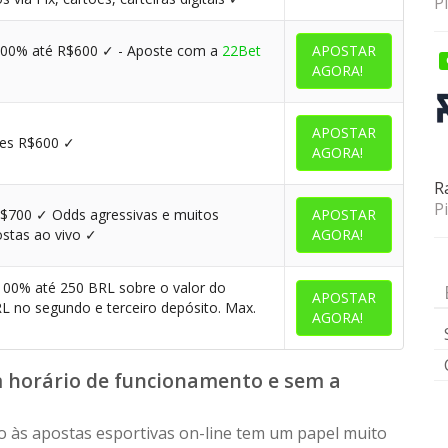
P
0% até R$600 ✓ - Aposte com a
22Bet
APOSTAR
AGORA!
APOSTAR
ses R$600 ✓
AGORA!
R
P
R$700 ✓ Odds agressivas e muitos
APOSTAR
stas ao vivo ✓
AGORA!
 100% até 250 BRL sobre o valor do
APOSTAR
L no segundo e terceiro depósito. Max.
AGORA!
 horário de funcionamento e sem a
sso às apostas esportivas on-line tem um papel muito