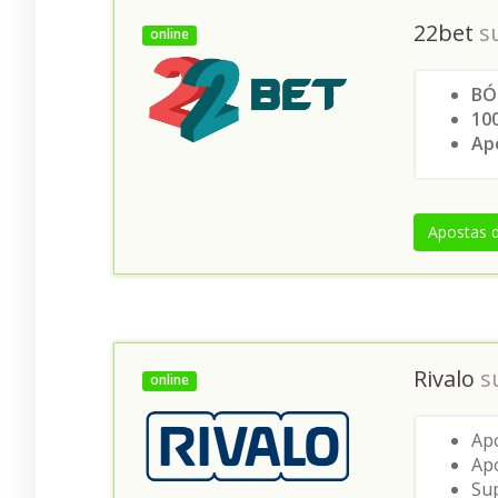
22bet
s
online
BÓ
10
Ap
Apostas d
Rivalo
s
online
Apo
Apo
Su