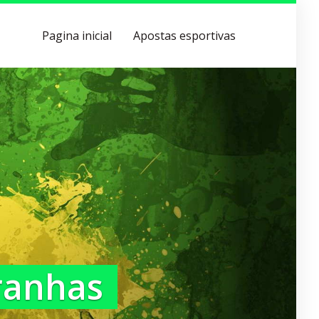
Pagina inicial
Apostas esportivas
ranhas