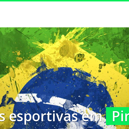
s esportivas em
Pi