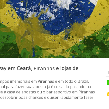
tway em
Ceará,
Piranhas
e lojas de
tempos imemoriais em
Piranhas
e em todo o Brazil.
onal para fazer sua aposta já é coisa do passado há
 se a casa de apostas ou o bar esportivo em Piranhas
 descobrir boas chances e quiser rapidamente fazer