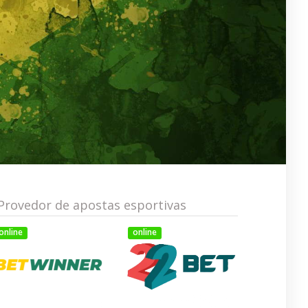
Provedor de apostas esportivas
online
online