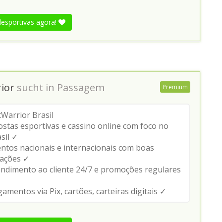
esportivas agora!
ior
sucht in
Passagem
Premium
Warrior Brasil
stas esportivas e cassino online com foco no
sil ✓
ntos nacionais e internacionais com boas
tações ✓
ndimento ao cliente 24/7 e promoções regulares
amentos via Pix, cartões, carteiras digitais ✓