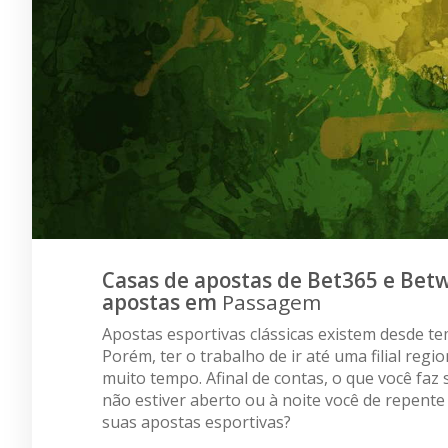
Casas de apostas de Bet365 e Be
apostas em
Passagem
Apostas esportivas clássicas existem desde 
Porém, ter o trabalho de ir até uma filial regi
muito tempo. Afinal de contas, o que você fa
não estiver aberto ou à noite você de repente
suas apostas esportivas?