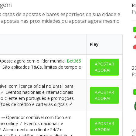
agem
R
P
as casas de apostas e bares esportivos da sua cidade e
e apostas nas proximidades ou apostar agora mesmo
Play
Aposte agora com o líder mundial
Bet365
APOSTAR
São aplicados T&Cs, limites de tempo e
2
AGORA!
P
vel com licença oficial no Brasil para
 ✓ Eventos nacionais e internacionais
APOSTAR
ao cliente em português e promoções
AGORA!
ões de crédito e carteiras digitais ✓
l ⇒ Operador confiável com foco em
ino online ✓ Eventos nacionais e
APOSTAR
✓ Atendimento ao cliente 24/7 e
AGORA!
2
ia Pix, cartões, carteiras digitais ✓