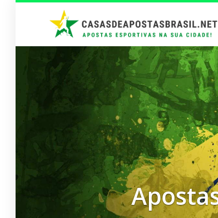
Skip
to
main
content
Apostas