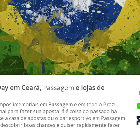
tway em
Ceará,
Passagem
e lojas de
tempos imemoriais em
Passagem
e em todo o Brazil.
onal para fazer sua aposta já é coisa do passado há
z se a casa de apostas ou o bar esportivo em Passagem
 descobrir boas chances e quiser rapidamente fazer