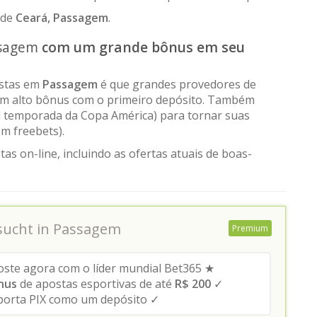
 de
Ceará,
Passagem
.
sagem
com um grande bônus em seu
ostas em
Passagem
é que grandes provedores de
m alto bônus com o primeiro depósito. Também
 temporada da Copa América) para tornar suas
m freebets).
as on-line, incluindo as ofertas atuais de boas-
sucht in
Passagem
Premium
ste agora com o líder mundial Bet365 ★
nus
de apostas esportivas de até
R$ 200
✓
porta PIX como um depósito ✓