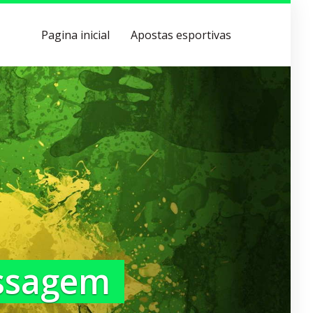
Pagina inicial
Apostas esportivas
ssagem