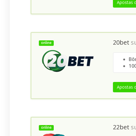
Apostas d
20bet
s
online
Bô
10
Apostas d
22bet
s
online