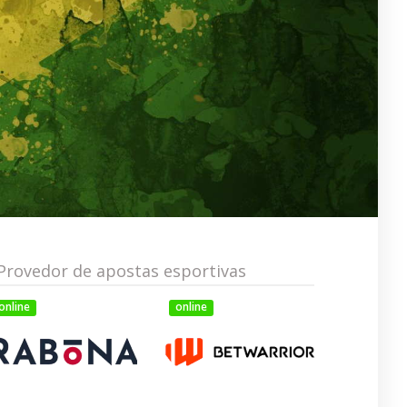
Provedor de apostas esportivas
online
online