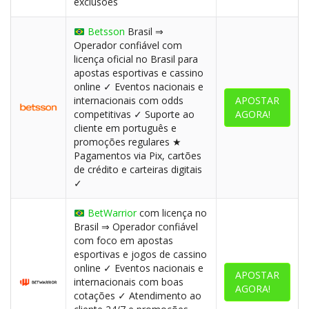
exclusões
Betsson
Brasil ⇒
Operador confiável com
licença oficial no Brasil para
apostas esportivas e cassino
online ✓ Eventos nacionais e
internacionais com odds
APOSTAR
competitivas ✓ Suporte ao
AGORA!
cliente em português e
promoções regulares ★
Pagamentos via Pix, cartões
de crédito e carteiras digitais
✓
BetWarrior
com licença no
Brasil ⇒ Operador confiável
com foco em apostas
esportivas e jogos de cassino
online ✓ Eventos nacionais e
APOSTAR
internacionais com boas
AGORA!
cotações ✓ Atendimento ao