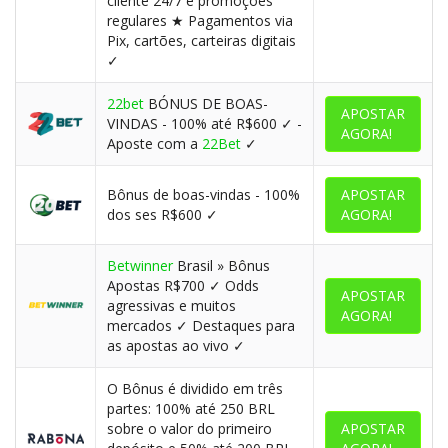
cliente 24/7 e promoções
regulares ★ Pagamentos via
Pix, cartões, carteiras digitais
✓
22bet
BÓNUS DE BOAS-
APOSTAR
VINDAS - 100% até R$600 ✓ -
AGORA!
Aposte com a
22Bet
✓
Bônus de boas-vindas - 100%
APOSTAR
dos ses R$600 ✓
AGORA!
Betwinner
Brasil » Bônus
Apostas R$700 ✓ Odds
APOSTAR
agressivas e muitos
AGORA!
mercados ✓ Destaques para
as apostas ao vivo ✓
O Bônus é dividido em três
partes: 100% até 250 BRL
sobre o valor do primeiro
APOSTAR