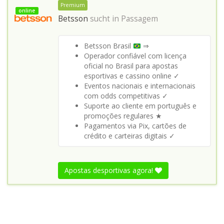
Premium
online
Betsson
sucht in
Passagem
Betsson Brasil
⇒
Operador confiável com licença
oficial no Brasil para apostas
esportivas e cassino online ✓
Eventos nacionais e internacionais
com odds competitivas ✓
Suporte ao cliente em português e
promoções regulares ★
Pagamentos via Pix, cartões de
crédito e carteiras digitais ✓
Apostas desportivas agora!