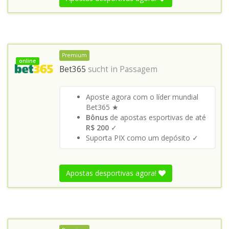
Premium
online
Bet365
sucht in
Passagem
Aposte agora com o líder mundial
Bet365 ★
Bônus
de apostas esportivas de até
R$ 200
✓
Suporta PIX como um depósito ✓
Apostas desportivas agora!