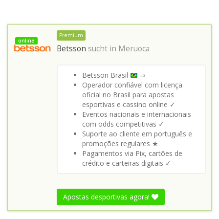
Premium
online
Betsson
sucht in
Meruoca
Betsson Brasil
⇒
Operador confiável com licença
oficial no Brasil para apostas
esportivas e cassino online ✓
Eventos nacionais e internacionais
com odds competitivas ✓
Suporte ao cliente em português e
promoções regulares ★
Pagamentos via Pix, cartões de
crédito e carteiras digitais ✓
Apostas desportivas agora!