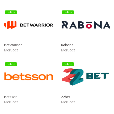
online
online
BetWarrior
Rabona
Meruoca
Meruoca
online
online
Betsson
22bet
Meruoca
Meruoca