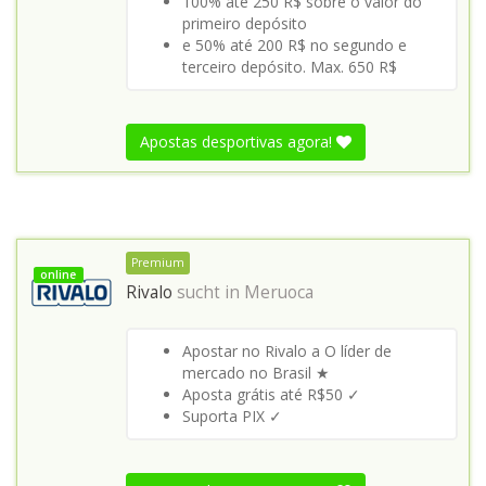
100% até 250 R$ sobre o valor do
primeiro depósito
e 50% até 200 R$ no segundo e
terceiro depósito. Max. 650 R$
Apostas desportivas agora!
Premium
online
Rivalo
sucht in
Meruoca
Apostar no Rivalo a O líder de
mercado no Brasil ★
Aposta grátis até R$50 ✓
Suporta PIX ✓