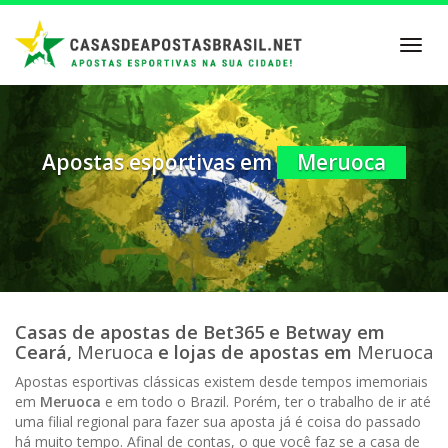
Skip
to
Toggl
main
navig
content
Apostas esportivas em
Meruoca
Casas de apostas de Bet365 e Betway em
Ceará,
Meruoca
e lojas de apostas em
Meruoca
Apostas esportivas clássicas existem desde tempos imemoriais
em
Meruoca
e em todo o Brazil. Porém, ter o trabalho de ir até
uma filial regional para fazer sua aposta já é coisa do passado
há muito tempo. Afinal de contas, o que você faz se a casa de