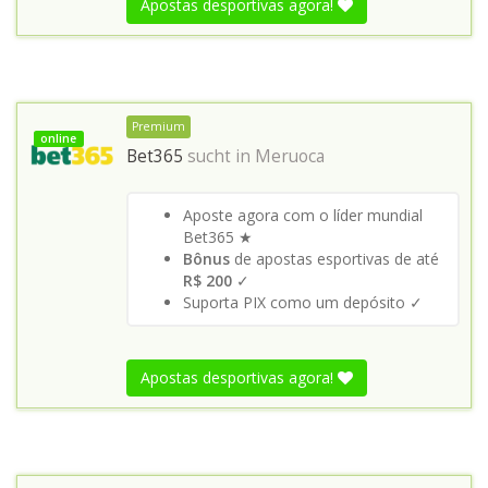
Apostas desportivas agora!
Premium
online
Bet365
sucht in
Meruoca
Aposte agora com o líder mundial
Bet365 ★
Bônus
de apostas esportivas de até
R$ 200
✓
Suporta PIX como um depósito ✓
Apostas desportivas agora!