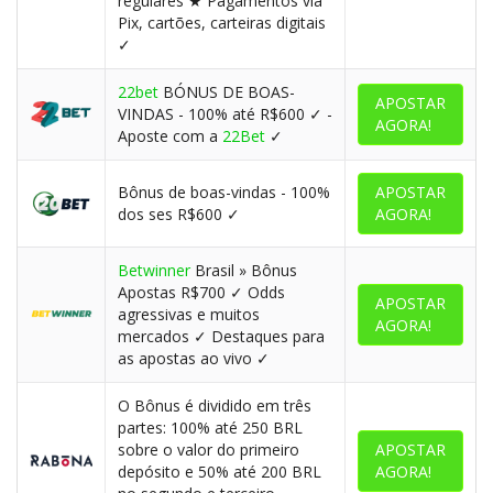
regulares ★ Pagamentos via
Pix, cartões, carteiras digitais
✓
22bet
BÓNUS DE BOAS-
APOSTAR
VINDAS - 100% até R$600 ✓ -
AGORA!
Aposte com a
22Bet
✓
Bônus de boas-vindas - 100%
APOSTAR
dos ses R$600 ✓
AGORA!
Betwinner
Brasil » Bônus
Apostas R$700 ✓ Odds
APOSTAR
agressivas e muitos
AGORA!
mercados ✓ Destaques para
as apostas ao vivo ✓
O Bônus é dividido em três
partes: 100% até 250 BRL
sobre o valor do primeiro
APOSTAR
depósito e 50% até 200 BRL
AGORA!