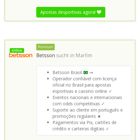
Apostas desportivas agora!
Premium
online
Betsson
sucht in
Marfim
Betsson Brasil
⇒
Operador confiável com licença
oficial no Brasil para apostas
esportivas e cassino online ✓
Eventos nacionais e internacionais
com odds competitivas ✓
Suporte ao cliente em português e
promoções regulares ★
Pagamentos via Pix, cartões de
crédito e carteiras digitais ✓