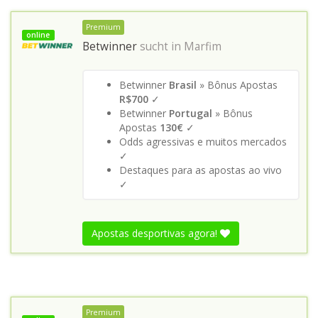
Premium
online
Betwinner
sucht in
Marfim
Betwinner
Brasil
» Bônus Apostas
R$700
✓
Betwinner
Portugal
» Bônus
Apostas
130€
✓
Odds agressivas e muitos mercados
✓
Destaques para as apostas ao vivo
✓
Apostas desportivas agora!
Premium