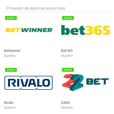
Provedor de apostas esportivas
online
online
Betwinner
Bet365
Marfim
Marfim
online
online
Rivalo
22bet
Marfim
Marfim