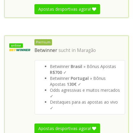
Apostas desportivas agora!
Premium
online
Betwinner
sucht in
Maragão
Betwinner
Brasil
» Bônus Apostas
R$700
✓
Betwinner
Portugal
» Bônus
Apostas
130€
✓
Odds agressivas e muitos mercados
✓
Destaques para as apostas ao vivo
✓
Apostas desportivas agora!