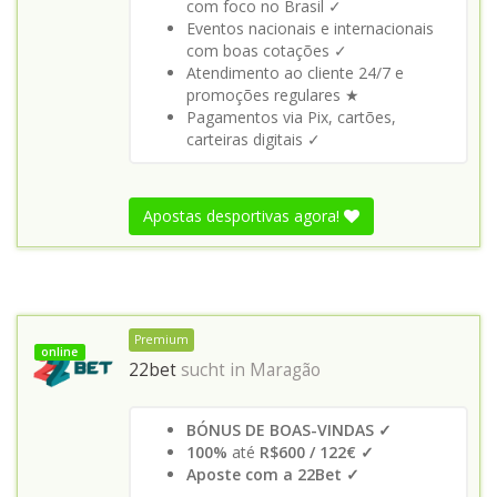
com foco no Brasil ✓
Eventos nacionais e internacionais
com boas cotações ✓
Atendimento ao cliente 24/7 e
promoções regulares ★
Pagamentos via Pix, cartões,
carteiras digitais ✓
Apostas desportivas agora!
Premium
online
22bet
sucht in
Maragão
BÓNUS DE BOAS-VINDAS ✓
100%
até
R$600 / 122€ ✓
Aposte com a 22Bet ✓