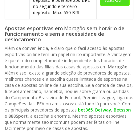
depósito e 50% até 200 BRL
AGORA!
no segundo e terceiro
depósito. Max. 650 BRL
Apostas esportivas em
Maragão
sem horário de
funcionamento e sem a necessidade de
deslocamento
Além da conveniência, é claro que o fácil acesso às apostas
esportivas on-line tem um papel muito importante. A vantagem
é que é tudo completamente independente dos horários de
funcionamento das filiais das casas de apostas em
Maragão
.
Além disso, existe a grande seleção de provedores de apostas,
melhores chances e a escolha quase ilimitada de esportes na
casa de apostas on-line de sua escolha. Seja corrida de cavalos,
futebol americano, handebol, hóquei sobre grama ou partidas
do Campeonato Brasileiro de Futebol, Premier League, Liga dos
Campeões da UEFA ou amistosos: está tudo lá para você. Com
os principais provedores de apostas
bet365
,
Betway
,
Betsson
e
888Sport
, a escolha é enorme. Mesmo apostas esportivas
que normalmente são incomuns podem ser feitas on-line
facilmente por meio de casas de apostas.