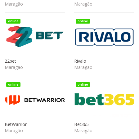
Maragão
Maragão
online
online
22bet
Rivalo
Maragão
Maragão
online
online
BetWarrior
Bet365
Maragão
Maragão