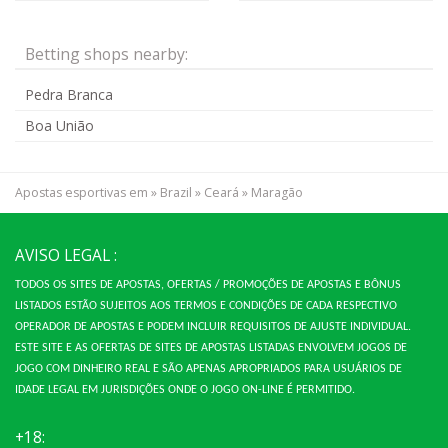
Betting shops nearby:
Pedra Branca
Boa União
Apostas esportivas em
»
Brazil
»
Ceará
»
Maragão
AVISO LEGAL :
TODOS OS SITES DE APOSTAS, OFERTAS / PROMOÇÕES DE APOSTAS E BÔNUS
LISTADOS ESTÃO SUJEITOS AOS TERMOS E CONDIÇÕES DE CADA RESPECTIVO
OPERADOR DE APOSTAS E PODEM INCLUIR REQUISITOS DE AJUSTE INDIVIDUAL.
ESTE SITE E AS OFERTAS DE SITES DE APOSTAS LISTADAS ENVOLVEM JOGOS DE
JOGO COM DINHEIRO REAL E SÃO APENAS APROPRIADOS PARA USUÁRIOS DE
IDADE LEGAL EM JURISDIÇÕES ONDE O JOGO ON-LINE É PERMITIDO.
+18: