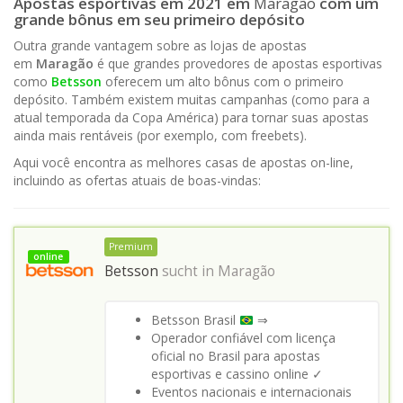
Apostas esportivas em 202
1
em
Maragão
com um
grande bônus em seu primeiro depósito
Outra grande vantagem sobre as lojas de apostas
em
Maragão
é que grandes provedores de apostas esportivas
como
Betsson
oferecem um alto bônus com o primeiro
depósito. Também existem muitas campanhas (como para a
atual temporada da Copa América) para tornar suas apostas
ainda mais rentáveis (por exemplo, com freebets).
Aqui você encontra as melhores casas de apostas on-line,
incluindo as ofertas atuais de boas-vindas:
Premium
online
Betsson
sucht in
Maragão
Betsson Brasil
⇒
Operador confiável com licença
oficial no Brasil para apostas
esportivas e cassino online ✓
Eventos nacionais e internacionais