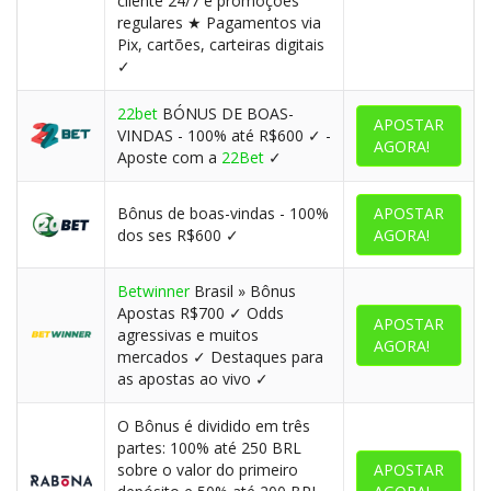
cliente 24/7 e promoções
regulares ★ Pagamentos via
Pix, cartões, carteiras digitais
✓
22bet
BÓNUS DE BOAS-
APOSTAR
VINDAS - 100% até R$600 ✓ -
AGORA!
Aposte com a
22Bet
✓
Bônus de boas-vindas - 100%
APOSTAR
dos ses R$600 ✓
AGORA!
Betwinner
Brasil » Bônus
Apostas R$700 ✓ Odds
APOSTAR
agressivas e muitos
AGORA!
mercados ✓ Destaques para
as apostas ao vivo ✓
O Bônus é dividido em três
partes: 100% até 250 BRL
sobre o valor do primeiro
APOSTAR