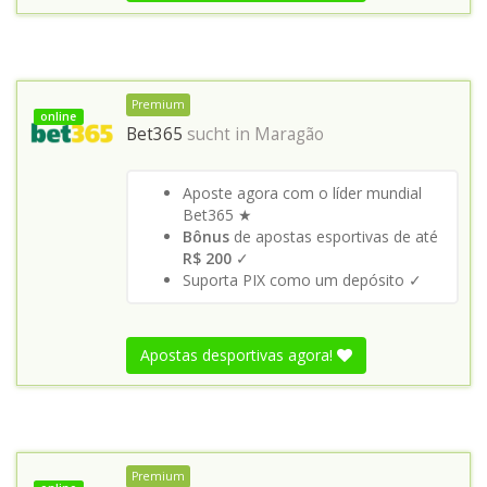
Premium
online
Bet365
sucht in
Maragão
Aposte agora com o líder mundial
Bet365 ★
Bônus
de apostas esportivas de até
R$ 200
✓
Suporta PIX como um depósito ✓
Apostas desportivas agora!
Premium