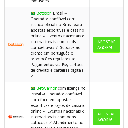
exclusões
Betsson
Brasil ⇒
Operador confiável com
licença oficial no Brasil para
apostas esportivas e cassino
online ✓ Eventos nacionais e
internacionais com odds
APOSTAR
competitivas ✓ Suporte ao
AGORA!
cliente em português e
promoções regulares ★
Pagamentos via Pix, cartões
de crédito e carteiras digitais
✓
BetWarrior
com licença no
Brasil ⇒ Operador confiável
com foco em apostas
esportivas e jogos de cassino
online ✓ Eventos nacionais e
APOSTAR
internacionais com boas
AGORA!
cotações ✓ Atendimento ao