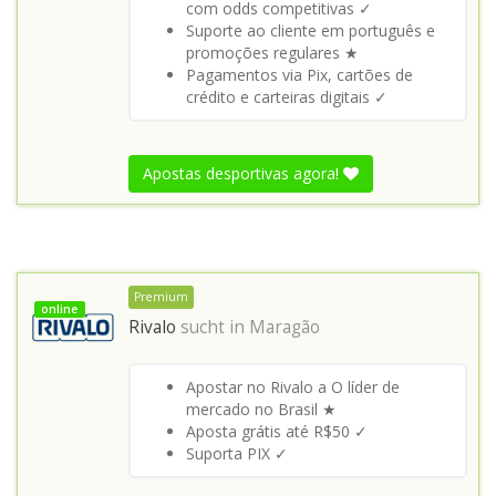
com odds competitivas ✓
Suporte ao cliente em português e
promoções regulares ★
Pagamentos via Pix, cartões de
crédito e carteiras digitais ✓
Apostas desportivas agora!
Premium
online
Rivalo
sucht in
Maragão
Apostar no Rivalo a O líder de
mercado no Brasil ★
Aposta grátis até R$50 ✓
Suporta PIX ✓