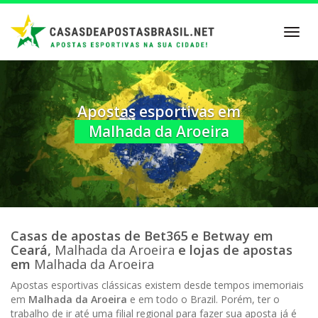
Skip
to
Toggl
main
navig
content
Apostas esportivas em
Malhada da Aroeira
Casas de apostas de Bet365 e Betway em
Ceará,
Malhada da Aroeira
e lojas de apostas
em
Malhada da Aroeira
Apostas esportivas clássicas existem desde tempos imemoriais
em
Malhada da Aroeira
e em todo o Brazil. Porém, ter o
trabalho de ir até uma filial regional para fazer sua aposta já é