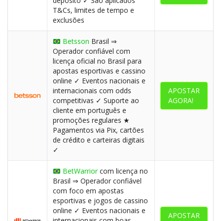
depósito ✓ São aplicados
T&Cs, limites de tempo e
exclusões
Betsson
Brasil ⇒
Operador confiável com
licença oficial no Brasil para
apostas esportivas e cassino
online ✓ Eventos nacionais e
internacionais com odds
APOSTAR
competitivas ✓ Suporte ao
AGORA!
cliente em português e
promoções regulares ★
Pagamentos via Pix, cartões
de crédito e carteiras digitais
✓
BetWarrior
com licença no
Brasil ⇒ Operador confiável
com foco em apostas
esportivas e jogos de cassino
online ✓ Eventos nacionais e
APOSTAR
internacionais com boas