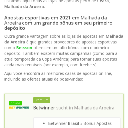
Listamos aqui todas as lojas de apostas perto de
Ceará,
Malhada da Aroeira
.
Apostas esportivas em 202
1
em
Malhada da
Aroeira
com um grande bônus em seu primeiro
depósito
Outra grande vantagem sobre as lojas de apostas em
Malhada
da Aroeira
é que grandes provedores de apostas esportivas
como
Betsson
oferecem um alto bônus com o primeiro
depósito. Também existem muitas campanhas (como para a
atual temporada da Copa América) para tornar suas apostas
ainda mais rentáveis (por exemplo, com freebets).
Aqui você encontra as melhores casas de apostas on-line,
incluindo as ofertas atuais de boas-vindas:
Premium
online
Betwinner
sucht in
Malhada da Aroeira
Betwinner
Brasil
» Bônus Apostas