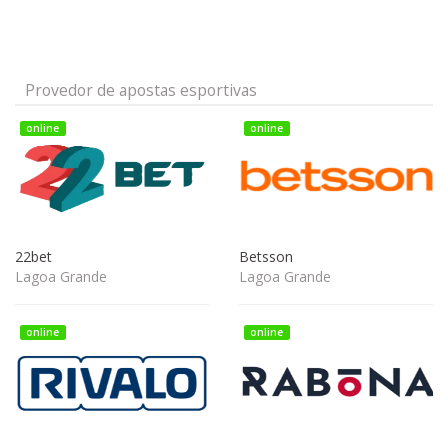
Provedor de apostas esportivas
online
online
22bet
Betsson
Lagoa Grande
Lagoa Grande
online
online