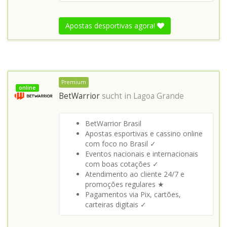
Apostas desportivas agora!
Premium
online
BetWarrior
sucht in
Lagoa Grande
BetWarrior Brasil
Apostas esportivas e cassino online
com foco no Brasil ✓
Eventos nacionais e internacionais
com boas cotações ✓
Atendimento ao cliente 24/7 e
promoções regulares ★
Pagamentos via Pix, cartões,
carteiras digitais ✓