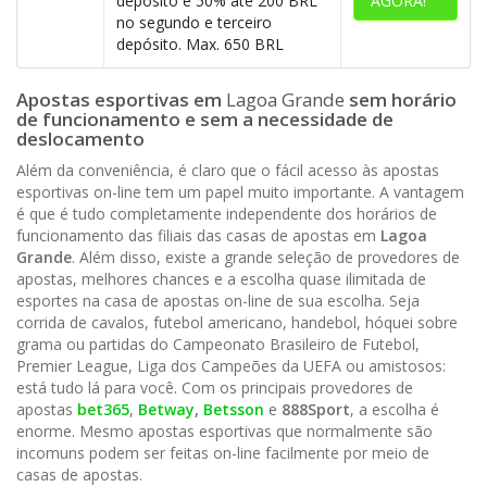
depósito e 50% até 200 BRL
AGORA!
no segundo e terceiro
depósito. Max. 650 BRL
Apostas esportivas em
Lagoa Grande
sem horário
de funcionamento e sem a necessidade de
deslocamento
Além da conveniência, é claro que o fácil acesso às apostas
esportivas on-line tem um papel muito importante. A vantagem
é que é tudo completamente independente dos horários de
funcionamento das filiais das casas de apostas em
Lagoa
Grande
. Além disso, existe a grande seleção de provedores de
apostas, melhores chances e a escolha quase ilimitada de
esportes na casa de apostas on-line de sua escolha. Seja
corrida de cavalos, futebol americano, handebol, hóquei sobre
grama ou partidas do Campeonato Brasileiro de Futebol,
Premier League, Liga dos Campeões da UEFA ou amistosos:
está tudo lá para você. Com os principais provedores de
apostas
bet365
,
Betway
,
Betsson
e
888Sport
, a escolha é
enorme. Mesmo apostas esportivas que normalmente são
incomuns podem ser feitas on-line facilmente por meio de
casas de apostas.