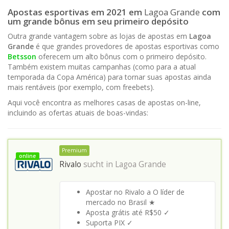
Apostas esportivas em 202
1
em
Lagoa Grande
com
um grande bônus em seu primeiro depósito
Outra grande vantagem sobre as lojas de apostas em
Lagoa
Grande
é que grandes provedores de apostas esportivas como
Betsson
oferecem um alto bônus com o primeiro depósito.
Também existem muitas campanhas (como para a atual
temporada da Copa América) para tornar suas apostas ainda
mais rentáveis (por exemplo, com freebets).
Aqui você encontra as melhores casas de apostas on-line,
incluindo as ofertas atuais de boas-vindas:
Premium
online
Rivalo
sucht in
Lagoa Grande
Apostar no Rivalo a O líder de
mercado no Brasil ★
Aposta grátis até R$50 ✓
Suporta PIX ✓