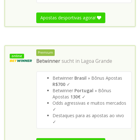
Apostas desportivas agora!
Premium
online
Betwinner
sucht in
Lagoa Grande
Betwinner
Brasil
» Bônus Apostas
R$700
✓
Betwinner
Portugal
» Bônus
Apostas
130€
✓
Odds agressivas e muitos mercados
✓
Destaques para as apostas ao vivo
✓