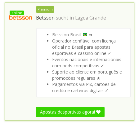
Premium
online
Betsson
sucht in
Lagoa Grande
Betsson Brasil
⇒
Operador confiável com licença
oficial no Brasil para apostas
esportivas e cassino online ✓
Eventos nacionais e internacionais
com odds competitivas ✓
Suporte ao cliente em português e
promoções regulares ★
Pagamentos via Pix, cartões de
crédito e carteiras digitais ✓
Apostas desportivas agora!