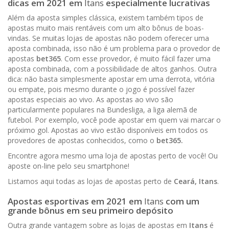
dicas em 202
1
em
Itans
especialmente lucrativas
Além da aposta simples clássica, existem também tipos de
apostas muito mais rentáveis com um alto bônus de boas-
vindas. Se muitas lojas de apostas não podem oferecer uma
aposta combinada, isso não é um problema para o provedor de
apostas
bet365
. Com esse provedor, é muito fácil fazer uma
aposta combinada, com a possibilidade de altos ganhos. Outra
dica: não basta simplesmente apostar em uma derrota, vitória
ou empate, pois mesmo durante o jogo é possível fazer
apostas especiais ao vivo. As apostas ao vivo são
particularmente populares na Bundesliga, a liga alemã de
futebol. Por exemplo, você pode apostar em quem vai marcar o
próximo gol. Apostas ao vivo estão disponíveis em todos os
provedores de apostas conhecidos, como o
bet365.
Encontre agora mesmo uma loja de apostas perto de você! Ou
aposte on-line pelo seu smartphone!
Listamos aqui todas as lojas de apostas perto de
Ceará,
Itans
.
Apostas esportivas em 202
1
em
Itans
com um
grande bônus em seu primeiro depósito
Outra grande vantagem sobre as lojas de apostas em
Itans
é