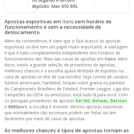
no segundo e terceiro
depósito. Max. 650 BRL
Apostas esportivas em
Itans
sem horário de
funcionamento e sem a necessidade de
deslocamento
Além da conveniência, é claro que o fácil acesso às apostas
esportivas on-line tem um papel muito importante. A vantagem
é que é tudo completamente independente dos horários de
funcionamento das filiais das casas de apostas em
Itans
. Além
disso, existe a grande seleção de provedores de apostas,
melhores chances e a escolha quase ilimitada de esportes na
casa de apostas on-line de sua escolha. Seja corrida de cavalos,
futebol americano, handebol, hóquei sobre grama ou partidas
do Campeonato Brasileiro de Futebol, Premier League, Liga dos
Campeões da UEFA ou amistosos: está tudo lá para você. Com
os principais provedores de apostas
bet365
,
Betway
,
Betsson
e
888Sport
, a escolha é enorme. Mesmo apostas esportivas
que normalmente são incomuns podem ser feitas on-line
facilmente por meio de casas de apostas.
As melhores chances e tipos de apostas tornam as