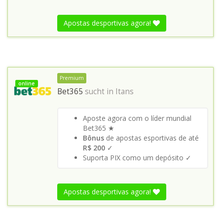
Apostas desportivas agora!
Premium
online
Bet365
sucht in
Itans
Aposte agora com o líder mundial
Bet365 ★
Bônus
de apostas esportivas de até
R$ 200
✓
Suporta PIX como um depósito ✓
Apostas desportivas agora!