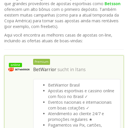
que grandes provedores de apostas esportivas como
Betsson
oferecem um alto bônus com o primeiro depósito. Também
existem muitas campanhas (como para a atual temporada da
Copa América) para tornar suas apostas ainda mais rentáveis
(por exemplo, com freebets).
Aqui você encontra as melhores casas de apostas on-line,
incluindo as ofertas atuais de boas-vindas:
Premium
online
BetWarrior
sucht in
Itans
BetWarrior Brasil
Apostas esportivas e cassino online
com foco no Brasil ✓
Eventos nacionais e internacionais
com boas cotações ✓
Atendimento ao cliente 24/7 e
promoções regulares ★
Pagamentos via Pix, cartões,