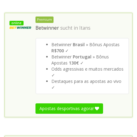
Premium
online
Betwinner
sucht in
Itans
Betwinner
Brasil
» Bônus Apostas
R$700
✓
Betwinner
Portugal
» Bônus
Apostas
130€
✓
Odds agressivas e muitos mercados
✓
Destaques para as apostas ao vivo
✓
Apostas desportivas agora!