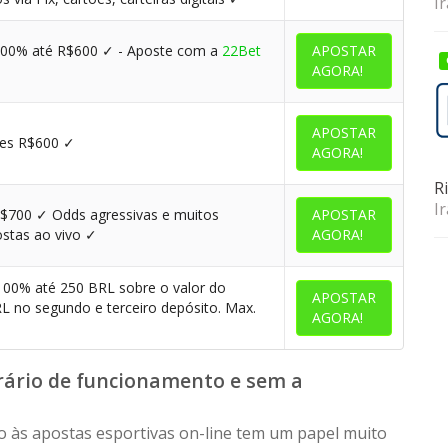
Ir
0% até R$600 ✓ - Aposte com a
22Bet
APOSTAR
AGORA!
APOSTAR
ses R$600 ✓
AGORA!
R
Ir
R$700 ✓ Odds agressivas e muitos
APOSTAR
stas ao vivo ✓
AGORA!
 100% até 250 BRL sobre o valor do
APOSTAR
L no segundo e terceiro depósito. Max.
AGORA!
ário de funcionamento e sem a
sso às apostas esportivas on-line tem um papel muito