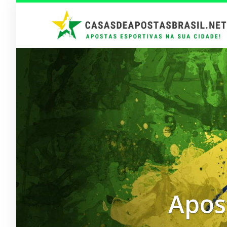
Skip
to
main
content
Apos