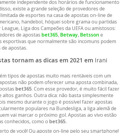
tamente independente dos horários de funcionamento
 disso, existe a grande seleção de provedores de
limitada de esportes na casa de apostas on-line de
 americano, handebol, hóquei sobre grama ou partidas
r League, Liga dos Campeões da UEFA ou amistosos:
ovedores de apostas
bet365
,
Betway
,
Betsson
e
as esportivas que normalmente são incomuns podem
s de apostas.
stas tornam as dicas em 202
1
em
Irani
bém tipos de apostas muito mais rentáveis com um
de apostas não podem oferecer uma aposta combinada,
apostas
bet365
. Com esse provedor, é muito fácil fazer
 altos ganhos. Outra dica: não basta simplesmente
ois mesmo durante o jogo é possível fazer apostas
ticularmente populares na Bundesliga, a liga alemã de
uem vai marcar o próximo gol. Apostas ao vivo estão
as conhecidos, como o
bet365.
rto de você! Ou aposte on-line pelo seu smartphone!