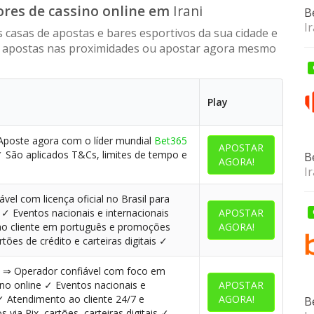
ores de cassino online
em
Irani
B
Ir
as casas de apostas e bares esportivos da sua cidade e
e apostas nas proximidades ou apostar agora mesmo
Play
Aposte agora com o líder mundial
Bet365
APOSTAR
São aplicados T&Cs, limites de tempo e
B
AGORA!
Ir
vel com licença oficial no Brasil para
 ✓ Eventos nacionais e internacionais
APOSTAR
ao cliente em português e promoções
AGORA!
ões de crédito e carteiras digitais ✓
l ⇒ Operador confiável com foco em
ino online ✓ Eventos nacionais e
APOSTAR
✓ Atendimento ao cliente 24/7 e
AGORA!
B
ia Pix, cartões, carteiras digitais ✓