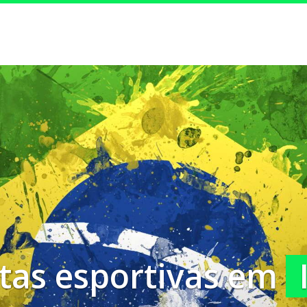
tas esportivas em