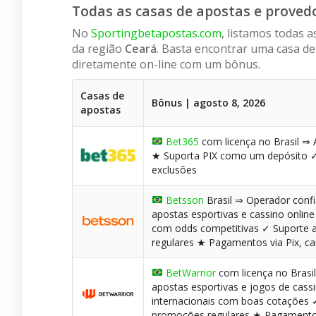
Todas as casas de apostas
e proved
No
Sportingbetapostas.com
, listamos todas 
da região
Ceará
. Basta encontrar uma casa d
diretamente on-line com um bônus.
Casas de
Bônus | agosto 8, 2026
apostas
Bet365
com licença no Brasil ⇒ 
★ Suporta PIX como um depósito ✓ 
exclusões
Betsson
Brasil ⇒ Operador confiá
apostas esportivas e cassino online
com odds competitivas ✓ Suporte 
regulares ★ Pagamentos via Pix, cart
BetWarrior
com licença no Brasi
apostas esportivas e jogos de cass
internacionais com boas cotações 
promoções regulares ★ Pagamentos v