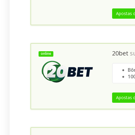
Apostas d
20bet
s
online
Bô
10
Apostas d