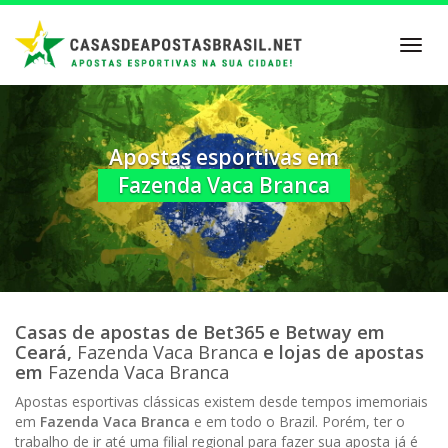
Skip
to
Toggl
main
navig
content
Apostas esportivas em
Fazenda Vaca Branca
Casas de apostas de Bet365 e Betway em
Ceará,
Fazenda Vaca Branca
e lojas de apostas
em
Fazenda Vaca Branca
Apostas esportivas clássicas existem desde tempos imemoriais
em
Fazenda Vaca Branca
e em todo o Brazil. Porém, ter o
trabalho de ir até uma filial regional para fazer sua aposta já é