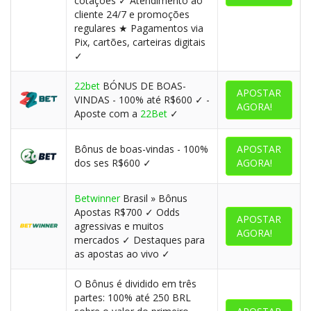
cotações ✓ Atendimento ao
cliente 24/7 e promoções
regulares ★ Pagamentos via
Pix, cartões, carteiras digitais
✓
22bet
BÓNUS DE BOAS-
APOSTAR
VINDAS - 100% até R$600 ✓ -
AGORA!
Aposte com a
22Bet
✓
Bônus de boas-vindas - 100%
APOSTAR
dos ses R$600 ✓
AGORA!
Betwinner
Brasil » Bônus
Apostas R$700 ✓ Odds
APOSTAR
agressivas e muitos
AGORA!
mercados ✓ Destaques para
as apostas ao vivo ✓
O Bônus é dividido em três
partes: 100% até 250 BRL