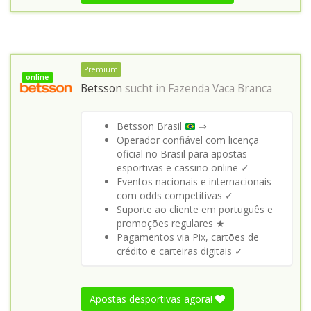
Premium
online
Betsson
sucht in
Fazenda Vaca Branca
Betsson Brasil
⇒
Operador confiável com licença
oficial no Brasil para apostas
esportivas e cassino online ✓
Eventos nacionais e internacionais
com odds competitivas ✓
Suporte ao cliente em português e
promoções regulares ★
Pagamentos via Pix, cartões de
crédito e carteiras digitais ✓
Apostas desportivas agora!