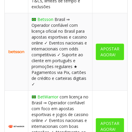
T&Cs, limites de tempo e
exclusões
Betsson
Brasil ⇒
Operador confiável com
licença oficial no Brasil para
apostas esportivas e cassino
online ✓ Eventos nacionais e
internacionais com odds
APOSTAR
competitivas ✓ Suporte ao
AGORA!
cliente em português e
promoções regulares ★
Pagamentos via Pix, cartões
de crédito e carteiras digitais
✓
BetWarrior
com licença no
Brasil ⇒ Operador confiável
com foco em apostas
esportivas e jogos de cassino
online ✓ Eventos nacionais e
APOSTAR
internacionais com boas
AGORA!