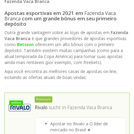
Fazenda Vaca Branca
.
Apostas esportivas em 202
1
em
Fazenda Vaca
Branca
com um grande bônus em seu primeiro
depósito
Outra grande vantagem sobre as lojas de apostas em
Fazenda
Vaca Branca
é que grandes provedores de apostas esportivas
como
Betsson
oferecem um alto bônus com o primeiro
depósito. Também existem muitas campanhas (como para a
atual temporada da Copa América) para tornar suas apostas
ainda mais rentáveis (por exemplo, com freebets).
Aqui você encontra as melhores casas de apostas on-line,
incluindo as ofertas atuais de boas-vindas:
Premium
online
Rivalo
sucht in
Fazenda Vaca Branca
Apostar no Rivalo a O líder de
mercado no Brasil ★