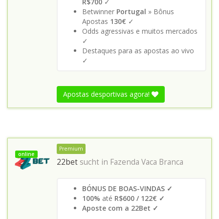
R$700
✓
Betwinner
Portugal
» Bônus
Apostas
130€
✓
Odds agressivas e muitos mercados
✓
Destaques para as apostas ao vivo
✓
Apostas desportivas agora!
Premium
online
22bet
sucht in
Fazenda Vaca Branca
BÓNUS DE BOAS-VINDAS ✓
100%
até
R$600 / 122€ ✓
Aposte com a 22Bet ✓