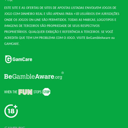
ESTE SITE E AS OFERTAS DE SITES DE APOSTAS LISTADAS ENVOLVEM JOGOS DE
JOGO COM DINHEIRO REAL E SÃO APENAS PARA +18 USUÁRIOS EM JURISDIÇÕES
ONDE OS JOGOS ON-LINE SÃO PERMITIDOS.
TODAS AS MARCAS, LOGOTIPOS E
IMAGENS DE TERCEIROS SÃO PROPRIEDADE DE SEUS RESPECTIVOS
PROPRIETÁRIOS.
QUALQUER EXIBIÇÃO E REFERÊNCIA A TERCEIROS.
SE VOCÊ
ACREDITA QUE TEM UM PROBLEMA COM O JOGO, VISITE BeGambleAware ou
GAMCARE.