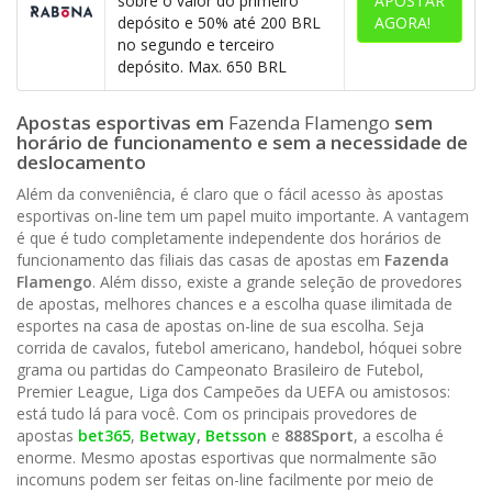
sobre o valor do primeiro
APOSTAR
depósito e 50% até 200 BRL
AGORA!
no segundo e terceiro
depósito. Max. 650 BRL
Apostas esportivas em
Fazenda Flamengo
sem
horário de funcionamento e sem a necessidade de
deslocamento
Além da conveniência, é claro que o fácil acesso às apostas
esportivas on-line tem um papel muito importante. A vantagem
é que é tudo completamente independente dos horários de
funcionamento das filiais das casas de apostas em
Fazenda
Flamengo
. Além disso, existe a grande seleção de provedores
de apostas, melhores chances e a escolha quase ilimitada de
esportes na casa de apostas on-line de sua escolha. Seja
corrida de cavalos, futebol americano, handebol, hóquei sobre
grama ou partidas do Campeonato Brasileiro de Futebol,
Premier League, Liga dos Campeões da UEFA ou amistosos:
está tudo lá para você. Com os principais provedores de
apostas
bet365
,
Betway
,
Betsson
e
888Sport
, a escolha é
enorme. Mesmo apostas esportivas que normalmente são
incomuns podem ser feitas on-line facilmente por meio de