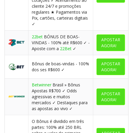
cotações ✓ Atendimento ao
cliente 24/7 e promoções
regulares ★ Pagamentos via
Pix, cartões, carteiras digitais
✓
22bet
BÓNUS DE BOAS-
APOSTAR
VINDAS - 100% até R$600 ✓ -
AGORA!
Aposte com a
22Bet
✓
Bônus de boas-vindas - 100%
APOSTAR
dos ses R$600 ✓
AGORA!
Betwinner
Brasil » Bônus
Apostas R$700 ✓ Odds
APOSTAR
agressivas e muitos
AGORA!
mercados ✓ Destaques para
as apostas ao vivo ✓
O Bônus é dividido em três
partes: 100% até 250 BRL