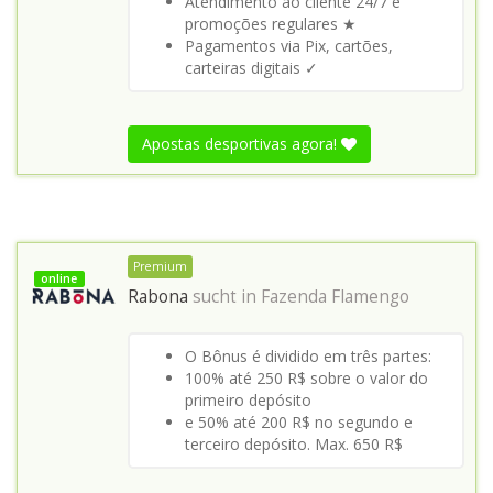
Atendimento ao cliente 24/7 e
promoções regulares ★
Pagamentos via Pix, cartões,
carteiras digitais ✓
Apostas desportivas agora!
Premium
online
Rabona
sucht in
Fazenda Flamengo
O Bônus é dividido em três partes:
100% até 250 R$ sobre o valor do
primeiro depósito
e 50% até 200 R$ no segundo e
terceiro depósito. Max. 650 R$