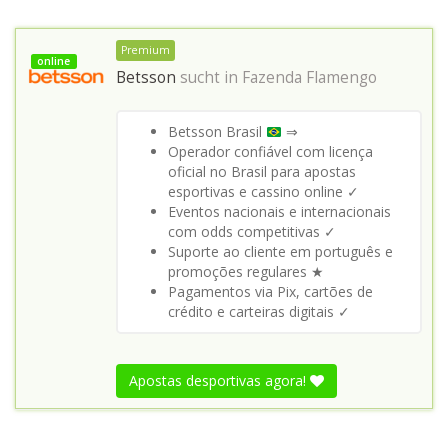
Premium
online
Betsson
sucht in
Fazenda Flamengo
Betsson Brasil
⇒
Operador confiável com licença
oficial no Brasil para apostas
esportivas e cassino online ✓
Eventos nacionais e internacionais
com odds competitivas ✓
Suporte ao cliente em português e
promoções regulares ★
Pagamentos via Pix, cartões de
crédito e carteiras digitais ✓
Apostas desportivas agora!