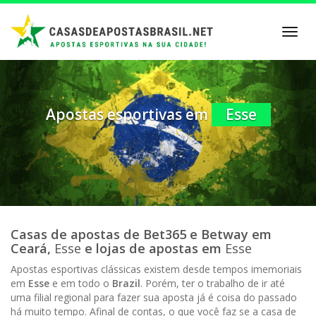
Skip
to
Toggl
main
navig
content
Apostas esportivas em
Esse
Casas de apostas de Bet365 e Betway em
Ceará,
Esse
e lojas de apostas em
Esse
Apostas esportivas clássicas existem desde tempos imemoriais
em
Esse
e em todo o
Brazil
. Porém, ter o trabalho de ir até
uma filial regional para fazer sua aposta já é coisa do passado
há muito tempo. Afinal de contas, o que você faz se a casa de