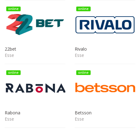
online
online
22bet
Rivalo
Esse
Esse
online
online
Rabona
Betsson
Esse
Esse