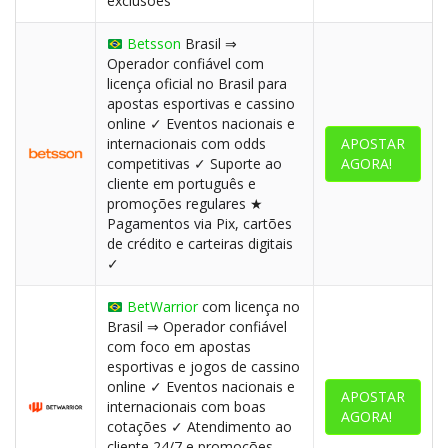
exclusões
Betsson
Brasil ⇒
Operador confiável com
licença oficial no Brasil para
apostas esportivas e cassino
online ✓ Eventos nacionais e
internacionais com odds
APOSTAR
competitivas ✓ Suporte ao
AGORA!
cliente em português e
promoções regulares ★
Pagamentos via Pix, cartões
de crédito e carteiras digitais
✓
BetWarrior
com licença no
Brasil ⇒ Operador confiável
com foco em apostas
esportivas e jogos de cassino
online ✓ Eventos nacionais e
APOSTAR
internacionais com boas
AGORA!
cotações ✓ Atendimento ao
cliente 24/7 e promoções