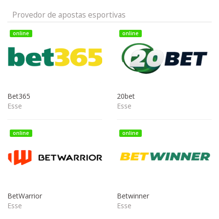
Provedor de apostas esportivas
online
online
Bet365
20bet
Esse
Esse
online
online
BetWarrior
Betwinner
Esse
Esse