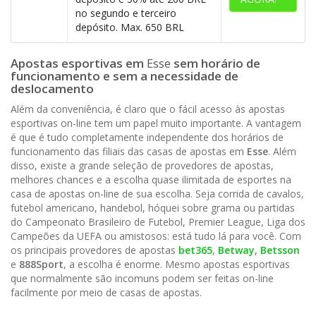
no segundo e terceiro
depósito. Max. 650 BRL
Apostas esportivas em
Esse
sem horário de
funcionamento e sem a necessidade de
deslocamento
Além da conveniência, é claro que o fácil acesso às apostas
esportivas on-line tem um papel muito importante. A vantagem
é que é tudo completamente independente dos horários de
funcionamento das filiais das casas de apostas em
Esse
. Além
disso, existe a grande seleção de provedores de apostas,
melhores chances e a escolha quase ilimitada de esportes na
casa de apostas on-line de sua escolha. Seja corrida de cavalos,
futebol americano, handebol, hóquei sobre grama ou partidas
do Campeonato Brasileiro de Futebol, Premier League, Liga dos
Campeões da UEFA ou amistosos: está tudo lá para você. Com
os principais provedores de apostas
bet365
,
Betway
,
Betsson
e
888Sport
, a escolha é enorme. Mesmo apostas esportivas
que normalmente são incomuns podem ser feitas on-line
facilmente por meio de casas de apostas.