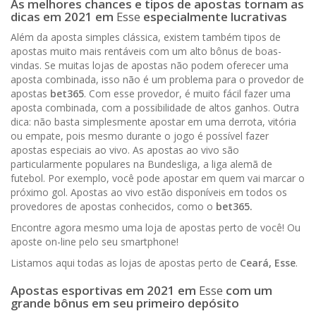
As melhores chances e tipos de apostas tornam as
dicas em 202
1
em
Esse
especialmente lucrativas
Além da aposta simples clássica, existem também tipos de
apostas muito mais rentáveis com um alto bônus de boas-
vindas. Se muitas lojas de apostas não podem oferecer uma
aposta combinada, isso não é um problema para o provedor de
apostas
bet365
. Com esse provedor, é muito fácil fazer uma
aposta combinada, com a possibilidade de altos ganhos. Outra
dica: não basta simplesmente apostar em uma derrota, vitória
ou empate, pois mesmo durante o jogo é possível fazer
apostas especiais ao vivo. As apostas ao vivo são
particularmente populares na Bundesliga, a liga alemã de
futebol. Por exemplo, você pode apostar em quem vai marcar o
próximo gol. Apostas ao vivo estão disponíveis em todos os
provedores de apostas conhecidos, como o
bet365.
Encontre agora mesmo uma loja de apostas perto de você! Ou
aposte on-line pelo seu smartphone!
Listamos aqui todas as lojas de apostas perto de
Ceará,
Esse
.
Apostas esportivas em 202
1
em
Esse
com um
grande bônus em seu primeiro depósito