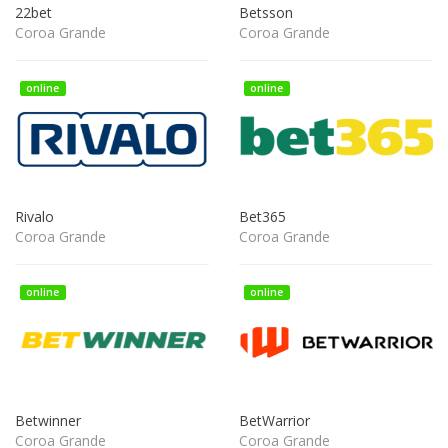
22bet
Betsson
Coroa Grande
Coroa Grande
online
online
Rivalo
Bet365
Coroa Grande
Coroa Grande
online
online
Betwinner
BetWarrior
Coroa Grande
Coroa Grande