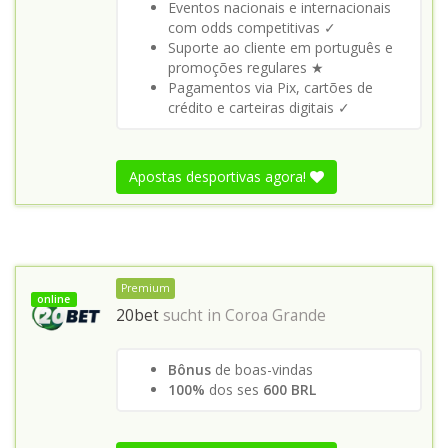
Eventos nacionais e internacionais
com odds competitivas ✓
Suporte ao cliente em português e
promoções regulares ★
Pagamentos via Pix, cartões de
crédito e carteiras digitais ✓
Apostas desportivas agora!
Premium
online
20bet
sucht in
Coroa Grande
Bônus
de boas-vindas
100%
dos ses
600 BRL