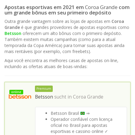
Apostas esportivas em 202
1
em
Coroa Grande
com
um grande bônus em seu primeiro depósito
Outra grande vantagem sobre as lojas de apostas em
Coroa
Grande
é que grandes provedores de apostas esportivas como
Betsson
oferecem um alto bônus com o primeiro depósito.
Também existem muitas campanhas (como para a atual
temporada da Copa América) para tornar suas apostas ainda
mais rentáveis (por exemplo, com freebets).
Aqui você encontra as melhores casas de apostas on-line,
incluindo as ofertas atuais de boas-vindas:
Premium
online
Betsson
sucht in
Coroa Grande
Betsson Brasil
⇒
Operador confiável com licença
oficial no Brasil para apostas
esportivas e cassino online ✓