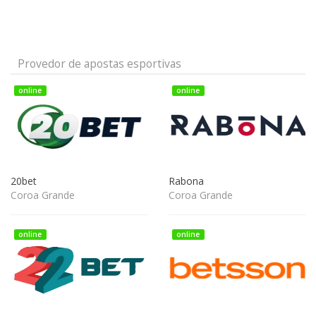
Provedor de apostas esportivas
online
online
20bet
Rabona
Coroa Grande
Coroa Grande
online
online