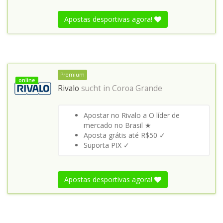
Apostas desportivas agora!
Premium
online
Rivalo
sucht in
Coroa Grande
Apostar no Rivalo a O líder de
mercado no Brasil ★
Aposta grátis até R$50 ✓
Suporta PIX ✓
Apostas desportivas agora!