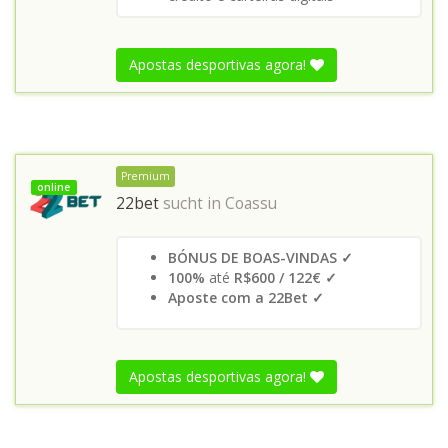
Apostas desportivas agora!
Premium
online
22bet
sucht in
Coassu
BÓNUS DE BOAS-VINDAS ✓
100%
até
R$600 / 122€ ✓
Aposte com a 22Bet ✓
Apostas desportivas agora!