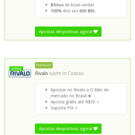
Bônus
de boas-vindas
100%
dos ses
600 BRL
Apostas desportivas agora!
Premium
online
Rivalo
sucht in
Coassu
Apostar no Rivalo a O líder de
mercado no Brasil ★
Aposta grátis até R$50 ✓
Suporta PIX ✓
Apostas desportivas agora!