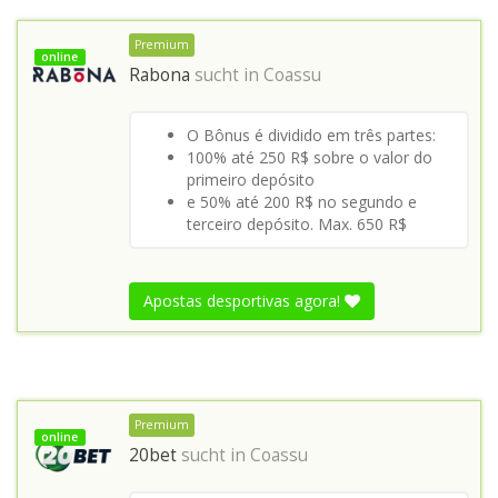
Premium
online
Rabona
sucht in
Coassu
O Bônus é dividido em três partes:
100% até 250 R$ sobre o valor do
primeiro depósito
e 50% até 200 R$ no segundo e
terceiro depósito. Max. 650 R$
Apostas desportivas agora!
Premium
online
20bet
sucht in
Coassu