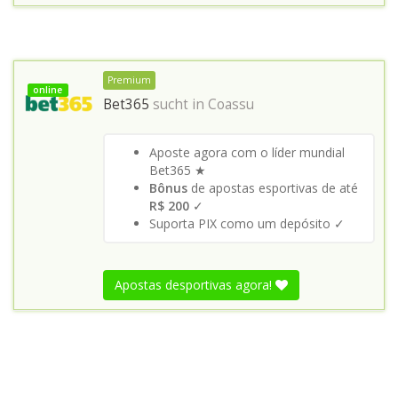
Premium
online
Bet365
sucht in
Coassu
Aposte agora com o líder mundial
Bet365 ★
Bônus
de apostas esportivas de até
R$ 200
✓
Suporta PIX como um depósito ✓
Apostas desportivas agora!