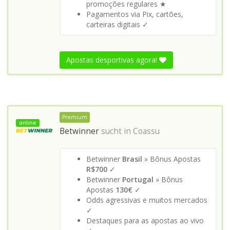
promoções regulares ★
Pagamentos via Pix, cartões,
carteiras digitais ✓
Apostas desportivas agora!
Premium
online
Betwinner
sucht in
Coassu
Betwinner
Brasil
» Bônus Apostas
R$700
✓
Betwinner
Portugal
» Bônus
Apostas
130€
✓
Odds agressivas e muitos mercados
✓
Destaques para as apostas ao vivo