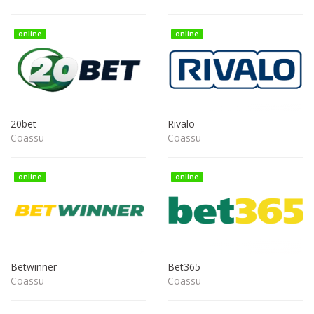
online
online
20bet
Rivalo
Coassu
Coassu
online
online
Betwinner
Bet365
Coassu
Coassu