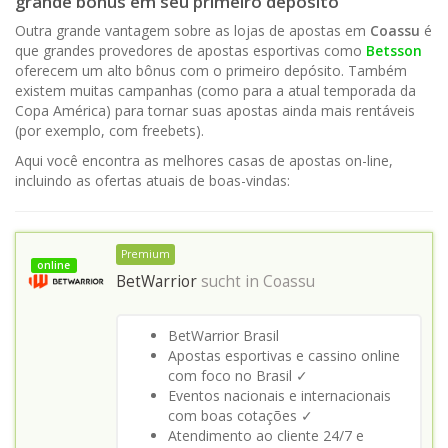
grande bônus em seu primeiro depósito
Outra grande vantagem sobre as lojas de apostas em
Coassu
é
que grandes provedores de apostas esportivas como
Betsson
oferecem um alto bônus com o primeiro depósito. Também
existem muitas campanhas (como para a atual temporada da
Copa América) para tornar suas apostas ainda mais rentáveis
(por exemplo, com freebets).
Aqui você encontra as melhores casas de apostas on-line,
incluindo as ofertas atuais de boas-vindas:
Premium
online
BetWarrior
sucht in
Coassu
BetWarrior Brasil
Apostas esportivas e cassino online
com foco no Brasil ✓
Eventos nacionais e internacionais
com boas cotações ✓
Atendimento ao cliente 24/7 e