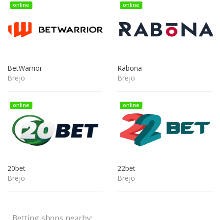
online
online
BetWarrior
Rabona
Brejo
Brejo
online
online
20bet
22bet
Brejo
Brejo
Betting shops nearby: