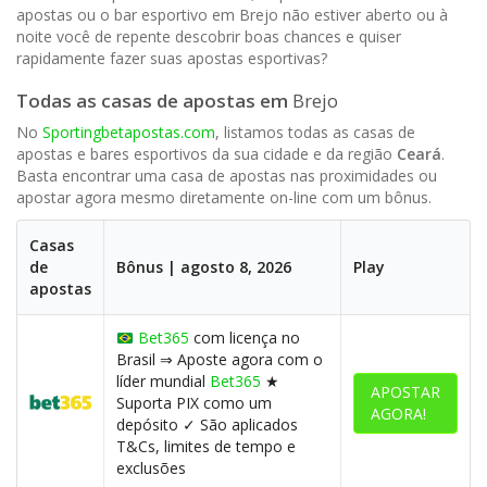
apostas ou o bar esportivo em Brejo não estiver aberto ou à
noite você de repente descobrir boas chances e quiser
rapidamente fazer suas apostas esportivas?
Todas as casas de apostas em
Brejo
No
Sportingbetapostas.com
, listamos todas as casas de
apostas e bares esportivos da sua cidade e da região
Ceará
.
Basta encontrar uma casa de apostas nas proximidades ou
apostar agora mesmo diretamente on-line com um bônus.
Casas
de
Bônus | agosto 8, 2026
Play
apostas
Bet365
com licença no
Brasil ⇒ Aposte agora com o
líder mundial
Bet365
★
APOSTAR
Suporta PIX como um
AGORA!
depósito ✓ São aplicados
T&Cs, limites de tempo e
exclusões