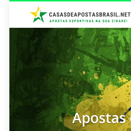
Skip
to
main
content
Apostas