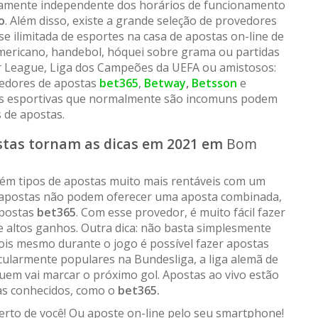
tamente independente dos horários de funcionamento
o
. Além disso, existe a grande seleção de provedores
e ilimitada de esportes na casa de apostas on-line de
 americano, handebol, hóquei sobre grama ou partidas
r League, Liga dos Campeões da UEFA ou amistosos:
ovedores de apostas
bet365
,
Betway
,
Betsson
e
as esportivas que normalmente são incomuns podem
s de apostas.
stas tornam as dicas em 202
1
em
Bom
bém tipos de apostas muito mais rentáveis com um
de apostas não podem oferecer uma aposta combinada,
apostas
bet365
. Com esse provedor, é muito fácil fazer
 altos ganhos. Outra dica: não basta simplesmente
ois mesmo durante o jogo é possível fazer apostas
ticularmente populares na Bundesliga, a liga alemã de
uem vai marcar o próximo gol. Apostas ao vivo estão
as conhecidos, como o
bet365.
rto de você! Ou aposte on-line pelo seu smartphone!