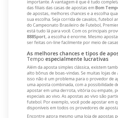
importante. A vantagem é que é tudo comple
das filiais das casas de apostas em
Bom Temp
de apostas, melhores chances e a escolha quas
sua escolha. Seja corrida de cavalos, futebol
do Campeonato Brasileiro de Futebol, Premie
está tudo lá para você. Com os principais pr
888Sport
, a escolha é enorme. Mesmo apost
ser feitas on-line facilmente por meio de casa
As melhores chances e tipos de apo
Tempo
especialmente lucrativas
Além da aposta simples clássica, existem tam
alto bônus de boas-vindas. Se muitas lojas 
isso não é um problema para o provedor de 
uma aposta combinada, com a possibilidade de
apostar em uma derrota, vitória ou empate, p
especiais ao vivo. As apostas ao vivo são par
futebol. Por exemplo, você pode apostar em q
disponíveis em todos os provedores de apost
Encontre agora mesmo uma loja de apostas pe