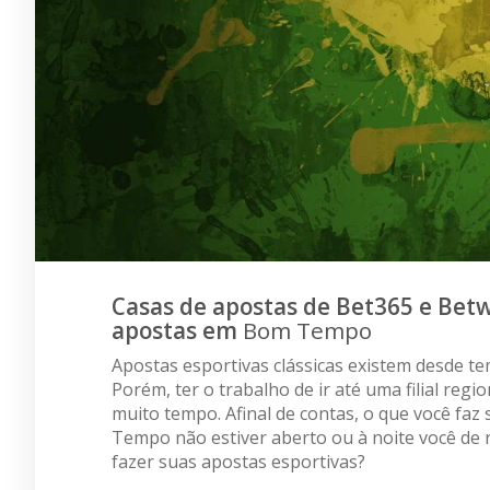
Casas de apostas de Bet365 e Be
apostas em
Bom Tempo
Apostas esportivas clássicas existem desde 
Porém, ter o trabalho de ir até uma filial regi
muito tempo. Afinal de contas, o que você faz
Tempo não estiver aberto ou à noite você de 
fazer suas apostas esportivas?