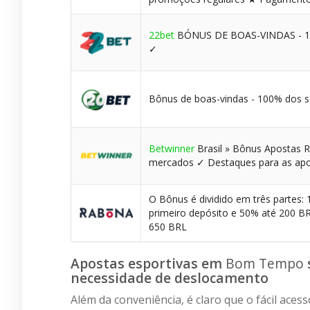
22bet
BÓNUS DE BOAS-VINDAS - 10
✓
Bônus de boas-vindas - 100% dos 
Betwinner
Brasil » Bônus Apostas 
mercados ✓ Destaques para as apo
O Bônus é dividido em três partes:
primeiro depósito e 50% até 200 BR
650 BRL
Apostas esportivas em
Bom Tempo
necessidade de deslocamento
Além da conveniência, é claro que o fácil ace