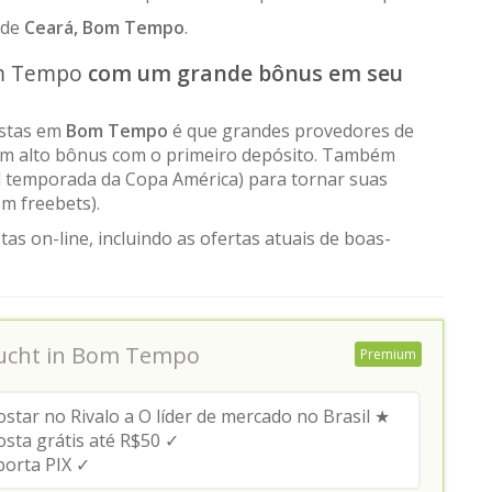
 de
Ceará,
Bom Tempo
.
m Tempo
com um grande bônus em seu
ostas em
Bom Tempo
é que grandes provedores de
m alto bônus com o primeiro depósito. Também
 temporada da Copa América) para tornar suas
m freebets).
as on-line, incluindo as ofertas atuais de boas-
ucht in
Bom Tempo
Premium
star no Rivalo a O líder de mercado no Brasil ★
sta grátis até R$50 ✓
porta PIX ✓