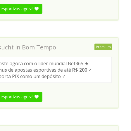
esportivas agora!
sucht in
Bom Tempo
Premium
ste agora com o líder mundial Bet365 ★
nus
de apostas esportivas de até
R$ 200
✓
porta PIX como um depósito ✓
esportivas agora!