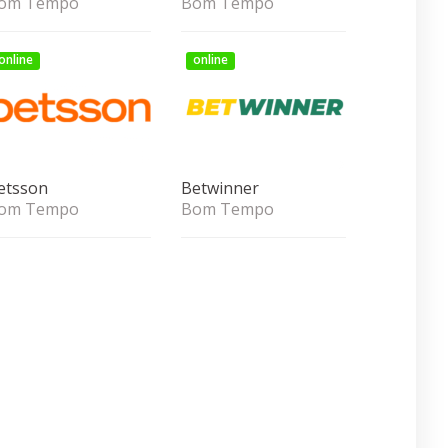
om Tempo
Bom Tempo
online
online
etsson
Betwinner
om Tempo
Bom Tempo