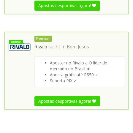
Apostas desportivas agora!
Premium
online
Rivalo
sucht in
Bom Jesus
Apostar no Rivalo a O líder de
mercado no Brasil ★
Aposta grátis até R$50 ✓
Suporta PIX ✓
Apostas desportivas agora!