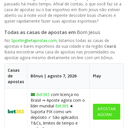
passado há muito tempo. Afinal de contas, o que você faz se a
casa de apostas ou o bar esportivo em Bom Jesus não estiver
aberto ou à noite você de repente descobrir boas chances e
quiser rapidamente fazer suas apostas esportivas?
Todas as casas de apostas em
Bom Jesus
No
Sportingbetapostas.com
, listamos todas as casas de
apostas e bares esportivos da sua cidade e da região
Ceará
.
Basta encontrar uma casa de apostas nas proximidades ou
apostar agora mesmo diretamente on-line com um bônus.
Casas
de
Bônus | agosto 7, 2026
Play
apostas
Bet365
com licença no
Brasil ⇒ Aposte agora com o
líder mundial
Bet365
★
APOSTAR
Suporta PIX como um
AGORA!
depósito ✓ São aplicados
T&Cs, limites de tempo e