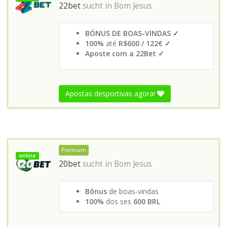
22bet
sucht in
Bom Jesus
BÓNUS DE BOAS-VINDAS ✓
100%
até
R$600 / 122€ ✓
Aposte com a 22Bet ✓
Apostas desportivas agora!
Premium
online
20bet
sucht in
Bom Jesus
Bônus
de boas-vindas
100%
dos ses
600 BRL