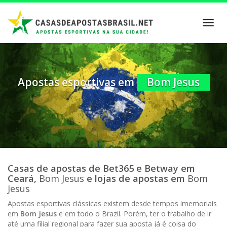
Skip
to
Toggl
main
navig
content
Apostas esportivas em
Bom Jesus
Casas de apostas de Bet365 e Betway em
Ceará,
Bom Jesus
e lojas de apostas em
Bom
Jesus
Apostas esportivas clássicas existem desde tempos imemoriais
em
Bom Jesus
e em todo o Brazil. Porém, ter o trabalho de ir
até uma filial regional para fazer sua aposta já é coisa do