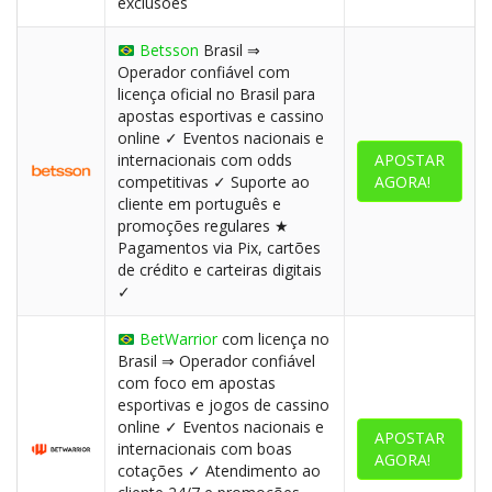
exclusões
Betsson
Brasil ⇒
Operador confiável com
licença oficial no Brasil para
apostas esportivas e cassino
online ✓ Eventos nacionais e
internacionais com odds
APOSTAR
competitivas ✓ Suporte ao
AGORA!
cliente em português e
promoções regulares ★
Pagamentos via Pix, cartões
de crédito e carteiras digitais
✓
BetWarrior
com licença no
Brasil ⇒ Operador confiável
com foco em apostas
esportivas e jogos de cassino
online ✓ Eventos nacionais e
APOSTAR
internacionais com boas
AGORA!
cotações ✓ Atendimento ao