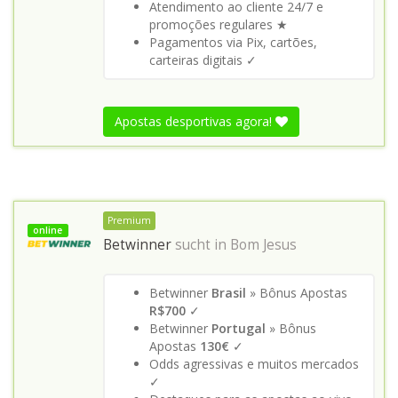
Atendimento ao cliente 24/7 e
promoções regulares ★
Pagamentos via Pix, cartões,
carteiras digitais ✓
Apostas desportivas agora!
Premium
online
Betwinner
sucht in
Bom Jesus
Betwinner
Brasil
» Bônus Apostas
R$700
✓
Betwinner
Portugal
» Bônus
Apostas
130€
✓
Odds agressivas e muitos mercados
✓