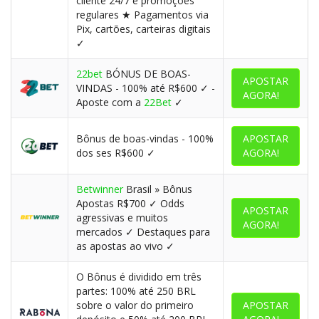
cliente 24/7 e promoções
regulares ★ Pagamentos via
Pix, cartões, carteiras digitais
✓
22bet
BÓNUS DE BOAS-
APOSTAR
VINDAS - 100% até R$600 ✓ -
AGORA!
Aposte com a
22Bet
✓
Bônus de boas-vindas - 100%
APOSTAR
dos ses R$600 ✓
AGORA!
Betwinner
Brasil » Bônus
Apostas R$700 ✓ Odds
APOSTAR
agressivas e muitos
AGORA!
mercados ✓ Destaques para
as apostas ao vivo ✓
O Bônus é dividido em três
partes: 100% até 250 BRL
sobre o valor do primeiro
APOSTAR