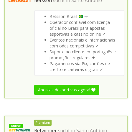
Betsson
sucht in
Santo Antônio
Betsson Brasil
⇒
Operador confiável com licença
oficial no Brasil para apostas
esportivas e cassino online ✓
Eventos nacionais e internacionais
com odds competitivas ✓
Suporte ao cliente em português e
promoções regulares ★
Pagamentos via Pix, cartões de
crédito e carteiras digitais ✓
Apostas desportivas agora!
Premium
online
Betwinner
sucht in
Santo Antônio