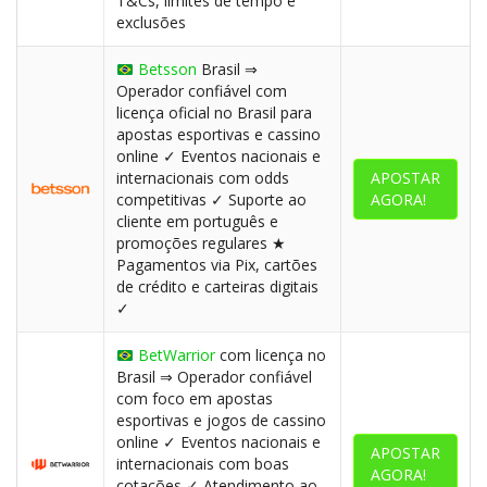
T&Cs, limites de tempo e
exclusões
Betsson
Brasil ⇒
Operador confiável com
licença oficial no Brasil para
apostas esportivas e cassino
online ✓ Eventos nacionais e
internacionais com odds
APOSTAR
competitivas ✓ Suporte ao
AGORA!
cliente em português e
promoções regulares ★
Pagamentos via Pix, cartões
de crédito e carteiras digitais
✓
BetWarrior
com licença no
Brasil ⇒ Operador confiável
com foco em apostas
esportivas e jogos de cassino
online ✓ Eventos nacionais e
APOSTAR
internacionais com boas
AGORA!
cotações ✓ Atendimento ao