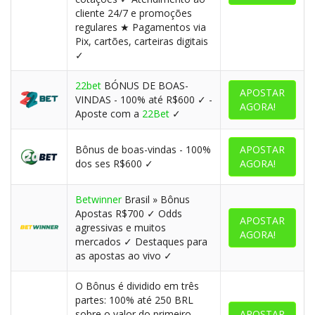
cliente 24/7 e promoções
regulares ★ Pagamentos via
Pix, cartões, carteiras digitais
✓
22bet
BÓNUS DE BOAS-
APOSTAR
VINDAS - 100% até R$600 ✓ -
AGORA!
Aposte com a
22Bet
✓
Bônus de boas-vindas - 100%
APOSTAR
dos ses R$600 ✓
AGORA!
Betwinner
Brasil » Bônus
Apostas R$700 ✓ Odds
APOSTAR
agressivas e muitos
AGORA!
mercados ✓ Destaques para
as apostas ao vivo ✓
O Bônus é dividido em três
partes: 100% até 250 BRL
sobre o valor do primeiro
APOSTAR