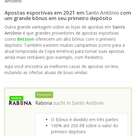
Antônio
.
Apostas esportivas em 202
1
em
Santo Antônio
com
um grande bônus em seu primeiro depósito
Outra grande vantagem sobre as lojas de apostas em
Santo
Antônio
é que grandes provedores de apostas esportivas
como
Betsson
oferecem um alto bônus com o primeiro
depósito. Também existem muitas campanhas (como para a
atual temporada da Copa América) para tornar suas apostas
ainda mais rentáveis (por exemplo, com freebets).
Aqui você encontra as melhores casas de apostas on-line,
incluindo as ofertas atuais de boas-vindas:
Premium
online
Rabona
sucht in
Santo Antônio
O Bônus é dividido em três partes:
100% até 250 R$ sobre o valor do
primeiro depósito