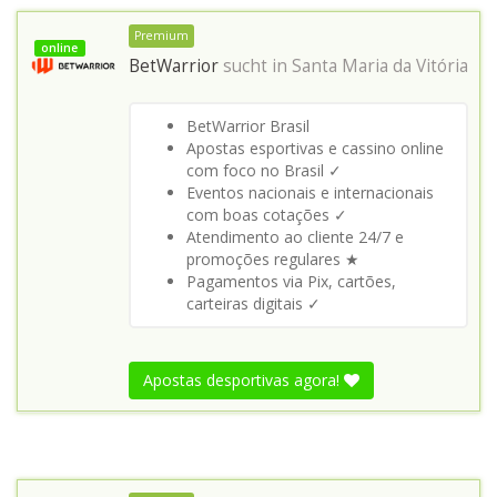
Premium
online
BetWarrior
sucht in
Santa Maria da Vitória
BetWarrior Brasil
Apostas esportivas e cassino online
com foco no Brasil ✓
Eventos nacionais e internacionais
com boas cotações ✓
Atendimento ao cliente 24/7 e
promoções regulares ★
Pagamentos via Pix, cartões,
carteiras digitais ✓
Apostas desportivas agora!