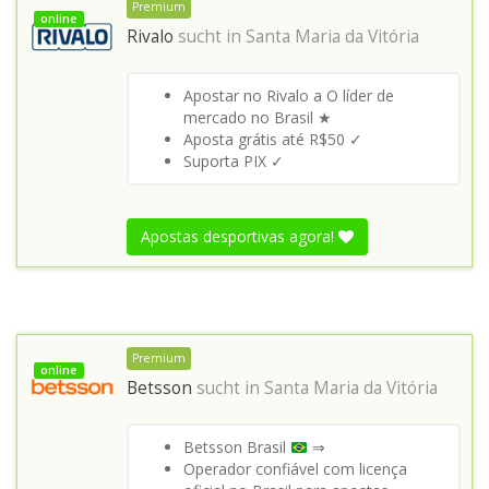
Premium
online
Rivalo
sucht in
Santa Maria da Vitória
Apostar no Rivalo a O líder de
mercado no Brasil ★
Aposta grátis até R$50 ✓
Suporta PIX ✓
Apostas desportivas agora!
Premium
online
Betsson
sucht in
Santa Maria da Vitória
Betsson Brasil
⇒
Operador confiável com licença