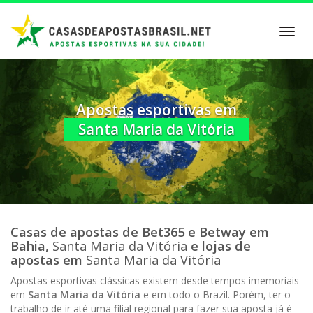
Skip
to
Toggl
main
navig
content
Apostas esportivas em
Santa Maria da Vitória
Casas de apostas de Bet365 e Betway em
Bahia,
Santa Maria da Vitória
e lojas de
apostas em
Santa Maria da Vitória
Apostas esportivas clássicas existem desde tempos imemoriais
em
Santa Maria da Vitória
e em todo o Brazil. Porém, ter o
trabalho de ir até uma filial regional para fazer sua aposta já é