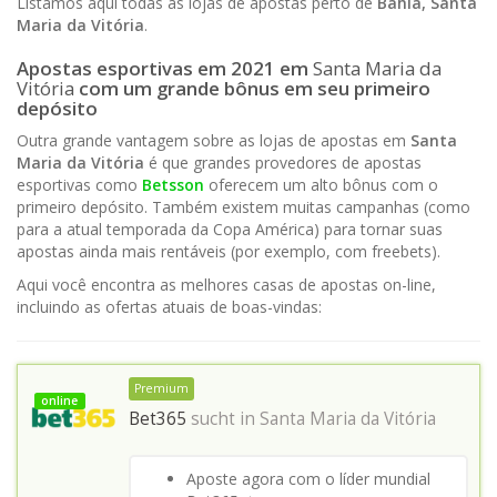
Listamos aqui todas as lojas de apostas perto de
Bahia,
Santa
Maria da Vitória
.
Apostas esportivas em 202
1
em
Santa Maria da
Vitória
com um grande bônus em seu primeiro
depósito
Outra grande vantagem sobre as lojas de apostas em
Santa
Maria da Vitória
é que grandes provedores de apostas
esportivas como
Betsson
oferecem um alto bônus com o
primeiro depósito. Também existem muitas campanhas (como
para a atual temporada da Copa América) para tornar suas
apostas ainda mais rentáveis (por exemplo, com freebets).
Aqui você encontra as melhores casas de apostas on-line,
incluindo as ofertas atuais de boas-vindas:
Premium
online
Bet365
sucht in
Santa Maria da Vitória
Aposte agora com o líder mundial