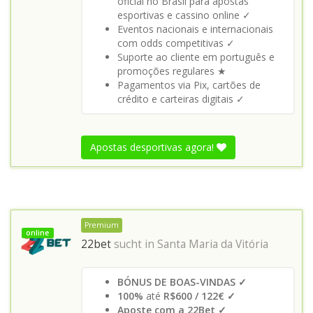
oficial no Brasil para apostas
esportivas e cassino online ✓
Eventos nacionais e internacionais
com odds competitivas ✓
Suporte ao cliente em português e
promoções regulares ★
Pagamentos via Pix, cartões de
crédito e carteiras digitais ✓
Apostas desportivas agora!
Premium
online
22bet
sucht in
Santa Maria da Vitória
BÓNUS DE BOAS-VINDAS ✓
100%
até
R$600 / 122€ ✓
Aposte com a 22Bet ✓