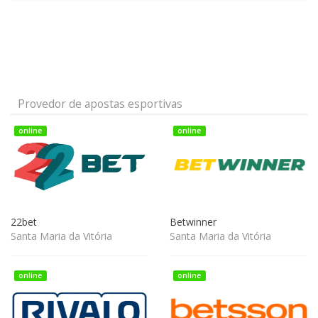
Provedor de apostas esportivas
online
online
22bet
Betwinner
Santa Maria da Vitória
Santa Maria da Vitória
online
online