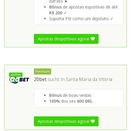
Bet365 ★
Bônus
de apostas esportivas de até
R$ 200
✓
Suporta PIX como um depósito ✓
Apostas desportivas agora!
Premium
online
20bet
sucht in
Santa Maria da Vitória
Bônus
de boas-vindas
100%
dos ses
600 BRL
Apostas desportivas agora!